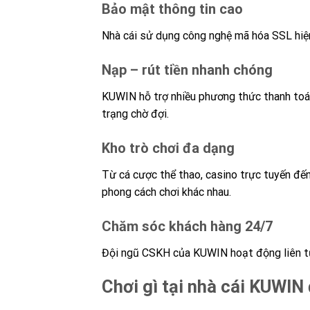
Bảo mật thông tin cao
Nhà cái sử dụng công nghệ mã hóa SSL hiện đ
Nạp – rút tiền nhanh chóng
KUWIN hỗ trợ nhiều phương thức thanh toán p
trạng chờ đợi.
Kho trò chơi đa dạng
Từ cá cược thể thao, casino trực tuyến đến
phong cách chơi khác nhau.
Chăm sóc khách hàng 24/7
Đội ngũ CSKH của KUWIN hoạt động liên tục
Chơi gì tại nhà cái KUWIN