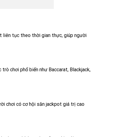
liên tục theo thời gian thực, giúp người
trò chơi phổ biến như Baccarat, Blackjack,
 chơi có cơ hội săn jackpot giá trị cao