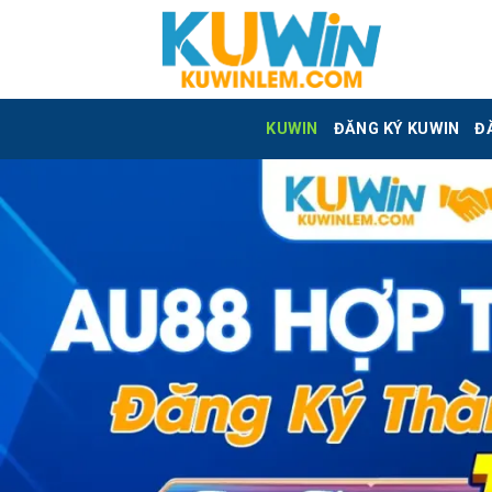
Bỏ
qua
nội
dung
KUWIN
ĐĂNG KÝ KUWIN
Đ