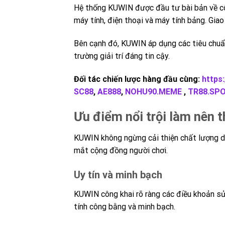
Hệ thống KUWIN được đầu tư bài bản về côn
máy tính, điện thoại và máy tính bảng. Gia
Bên cạnh đó, KUWIN áp dụng các tiêu chuẩn
trường giải trí đáng tin cậy.
Đối tác chiến lược hàng đầu cùng:
https
SC88
,
AE888
,
NOHU90.MEME
,
TR88.SP
Ưu điểm nổi trội làm nên
KUWIN không ngừng cải thiện chất lượng dịc
mắt cộng đồng người chơi.
Uy tín và minh bạch
KUWIN công khai rõ ràng các điều khoản sử
tính công bằng và minh bạch.