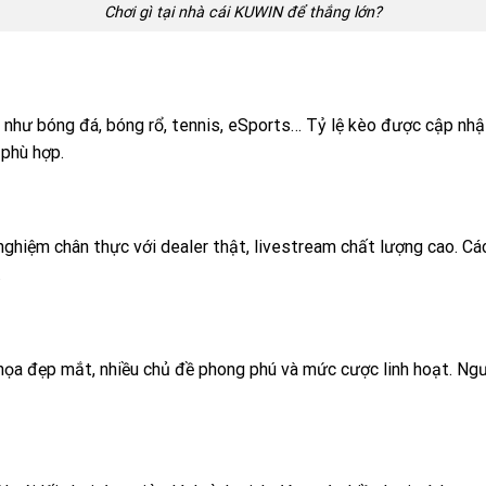
Chơi gì tại nhà cái KUWIN để thắng lớn?
hư bóng đá, bóng rổ, tennis, eSports… Tỷ lệ kèo được cập nhật 
 phù hợp.
ghiệm chân thực với dealer thật, livestream chất lượng cao. Các 
.
a đẹp mắt, nhiều chủ đề phong phú và mức cược linh hoạt. Người