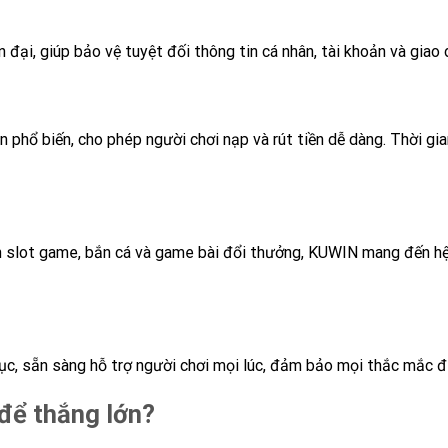
ại, giúp bảo vệ tuyệt đối thông tin cá nhân, tài khoản và giao d
hổ biến, cho phép người chơi nạp và rút tiền dễ dàng. Thời gian 
 slot game, bắn cá và game bài đổi thưởng, KUWIN mang đến hệ s
, sẵn sàng hỗ trợ người chơi mọi lúc, đảm bảo mọi thắc mắc đư
 để thắng lớn?