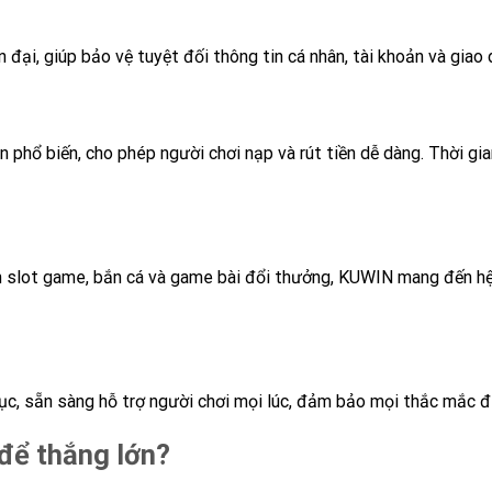
ại, giúp bảo vệ tuyệt đối thông tin cá nhân, tài khoản và giao d
hổ biến, cho phép người chơi nạp và rút tiền dễ dàng. Thời gian 
 slot game, bắn cá và game bài đổi thưởng, KUWIN mang đến hệ s
, sẵn sàng hỗ trợ người chơi mọi lúc, đảm bảo mọi thắc mắc đư
 để thắng lớn?