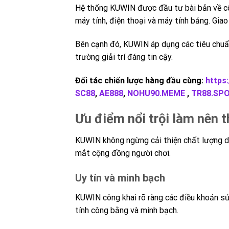
Hệ thống KUWIN được đầu tư bài bản về côn
máy tính, điện thoại và máy tính bảng. Gia
Bên cạnh đó, KUWIN áp dụng các tiêu chuẩn
trường giải trí đáng tin cậy.
Đối tác chiến lược hàng đầu cùng:
https
SC88
,
AE888
,
NOHU90.MEME
,
TR88.SP
Ưu điểm nổi trội làm nên
KUWIN không ngừng cải thiện chất lượng dịc
mắt cộng đồng người chơi.
Uy tín và minh bạch
KUWIN công khai rõ ràng các điều khoản sử
tính công bằng và minh bạch.