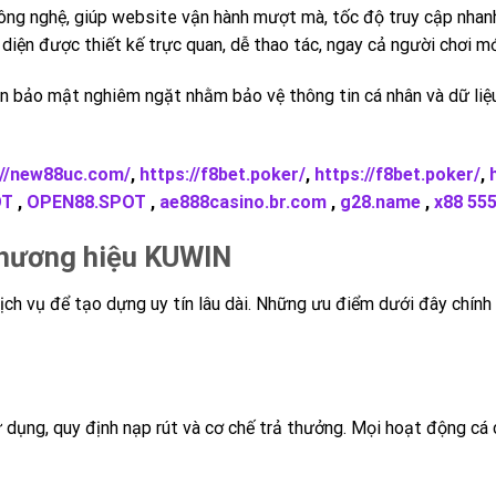
g nghệ, giúp website vận hành mượt mà, tốc độ truy cập nhanh v
o diện được thiết kế trực quan, dễ thao tác, ngay cả người chơi 
 bảo mật nghiêm ngặt nhằm bảo vệ thông tin cá nhân và dữ liệu 
://new88uc.com/
,
https://f8bet.poker/
,
https://f8bet.poker/
,
OT
,
OPEN88.SPOT
,
ae888casino.br.com
,
g28.name
,
x88
555
 thương hiệu KUWIN
h vụ để tạo dựng uy tín lâu dài. Những ưu điểm dưới đây chính l
 dụng, quy định nạp rút và cơ chế trả thưởng. Mọi hoạt động c