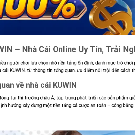
IN – Nhà Cái Online Uy Tín, Trải N
ều người chơi lựa chọn nhờ nền tảng ổn định, danh mục trò chơi 
hà cái KUWIN, từ thông tin tổng quan, ưu điểm nổi trội đến cách 
 quan về nhà cái KUWIN
ộng tại thị trường châu Á, tập trung phát triển các sản phẩm giả
định hướng xây dựng một nền tảng cá cược an toàn – công bằng 