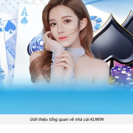
Giới thiệu tổng quan về nhà cái KUWIN