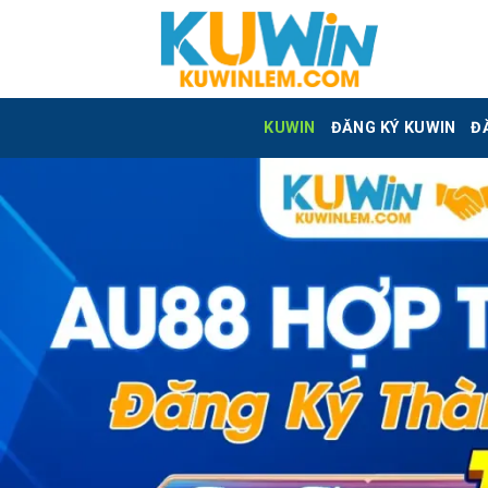
Bỏ
qua
nội
dung
KUWIN
ĐĂNG KÝ KUWIN
Đ