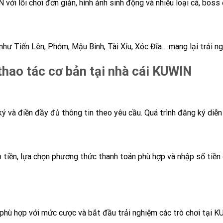
IN với lối chơi đơn giản, hình ảnh sinh động và nhiều loại cá, bos
ư Tiến Lên, Phỏm, Mậu Binh, Tài Xỉu, Xóc Đĩa… mang lại trải ng
hao tác cơ bản tại nhà cái KUWIN
 và điền đầy đủ thông tin theo yêu cầu. Quá trình đăng ký diễn
tiền, lựa chọn phương thức thanh toán phù hợp và nhập số tiền 
phù hợp với mức cược và bắt đầu trải nghiệm các trò chơi tại K