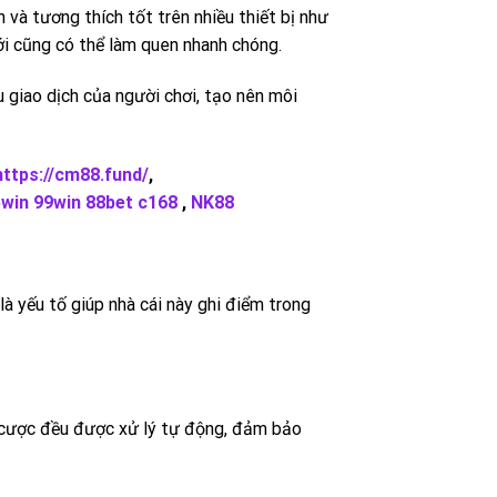
à tương thích tốt trên nhiều thiết bị như
mới cũng có thể làm quen nhanh chóng.
giao dịch của người chơi, tạo nên môi
https://cm88.fund/
,
win
99win
88bet
c168
,
NK88
à yếu tố giúp nhà cái này ghi điểm trong
á cược đều được xử lý tự động, đảm bảo