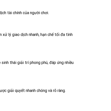
ịch tài chính của người chơi.
xử lý giao dịch nhanh, hạn chế tối đa tình
inh thái giải trí phong phú, đáp ứng nhiều
ợc giải quyết nhanh chóng và rõ ràng.