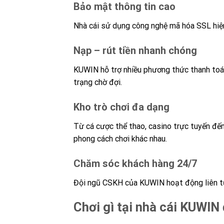
Bảo mật thông tin cao
Nhà cái sử dụng công nghệ mã hóa SSL hiện đ
Nạp – rút tiền nhanh chóng
KUWIN hỗ trợ nhiều phương thức thanh toán p
trạng chờ đợi.
Kho trò chơi đa dạng
Từ cá cược thể thao, casino trực tuyến đến
phong cách chơi khác nhau.
Chăm sóc khách hàng 24/7
Đội ngũ CSKH của KUWIN hoạt động liên tục
Chơi gì tại nhà cái KUWIN