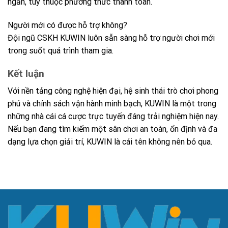
ngắn, tùy thuộc phương thức thanh toán.
Người mới có được hỗ trợ không?
Đội ngũ CSKH KUWIN luôn sẵn sàng hỗ trợ người chơi mới
trong suốt quá trình tham gia.
Kết luận
Với nền tảng công nghệ hiện đại, hệ sinh thái trò chơi phong
phú và chính sách vận hành minh bạch, KUWIN là một trong
những nhà cái cá cược trực tuyến đáng trải nghiệm hiện nay.
Nếu bạn đang tìm kiếm một sân chơi an toàn, ổn định và đa
dạng lựa chọn giải trí, KUWIN là cái tên không nên bỏ qua.