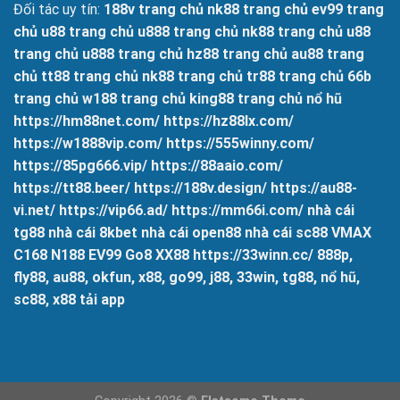
Đối tác uy tín:
188v trang chủ
nk88 trang chủ
ev99 trang
chủ
u88 trang chủ
u888 trang chủ
nk88 trang chủ
u88
trang chủ
u888 trang chủ
hz88 trang chủ
au88 trang
chủ
tt88 trang chủ
nk88 trang chủ
tr88 trang chủ
66b
trang chủ
w188 trang chủ
king88 trang chủ
nổ hũ
https://hm88net.com/
https://hz88lx.com/
https://w1888vip.com/
https://555winny.com/
https://85pg666.vip/
https://88aaio.com/
https://tt88.beer/
https://188v.design/
https://au88-
vi.net/
https://vip66.ad/
https://mm66i.com/
nhà cái
tg88
nhà cái 8kbet
nhà cái open88
nhà cái sc88
VMAX
C168
N188
EV99
Go8
XX88
https://33winn.cc/
888p
,
fly88
,
au88
,
okfun
,
x88
,
go99
,
j88
,
33win
,
tg88
,
nổ hũ
,
sc88
,
x88 tải app