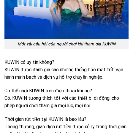
Một vài câu hỏi của người chơi khi tham gia KUWIN
KUWIN có uy tín không?
KUWIN được đánh giá cao nhờ hệ thống bảo mật tốt, vận
hành minh bạch và dịch vụ hỗ trợ chuyên nghiệp.
Có thể chơi KUWIN trên điện thoại không?
Có. KUWIN tương thích tốt với các thiết bị di động, cho
phép người chơi tham gia mọi lúc, mọi nơi.
Thời gian rút tiền tại KUWIN là bao lâu?
Thông thường, giao dịch rút tiền được xử lý trong thời gian