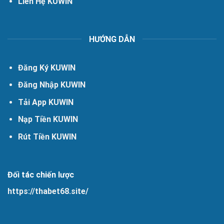
Liên Hệ KUWIN
HƯỚNG DẪN
Đăng Ký KUWIN
Đăng Nhập KUWIN
Tải App KUWIN
Nạp Tiền KUWIN
Rút Tiền KUWIN
Đối tác chiến lược
https://thabet68.site/