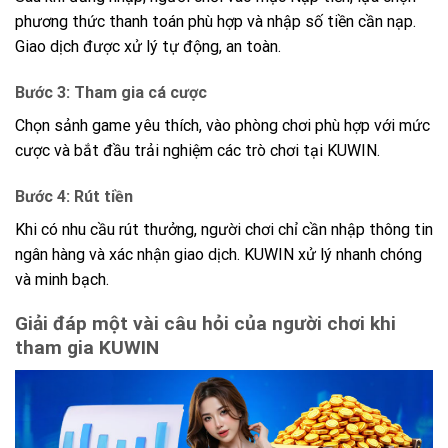
phương thức thanh toán phù hợp và nhập số tiền cần nạp.
Giao dịch được xử lý tự động, an toàn.
Bước 3: Tham gia cá cược
Chọn sảnh game yêu thích, vào phòng chơi phù hợp với mức
cược và bắt đầu trải nghiệm các trò chơi tại KUWIN.
Bước 4: Rút tiền
Khi có nhu cầu rút thưởng, người chơi chỉ cần nhập thông tin
ngân hàng và xác nhận giao dịch. KUWIN xử lý nhanh chóng
và minh bạch.
Giải đáp một vài câu hỏi của người chơi khi
tham gia KUWIN