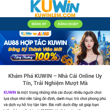
Bỏ
qua
nội
dung
ĐĂNG KÝ
ĐĂNG NHẬP
Khám Phá KUWIN – Nhà Cái Online Uy
Tín, Trải Nghiệm Mượt Mà
KUWIN
là một trong những nhà cái được nhiều người chơi
lựa chọn nhờ nền tảng ổn định, danh mục trò chơi phong phú
và dịch vụ hỗ trợ tận tâm. Bài viết dưới đây sẽ giúp bạn