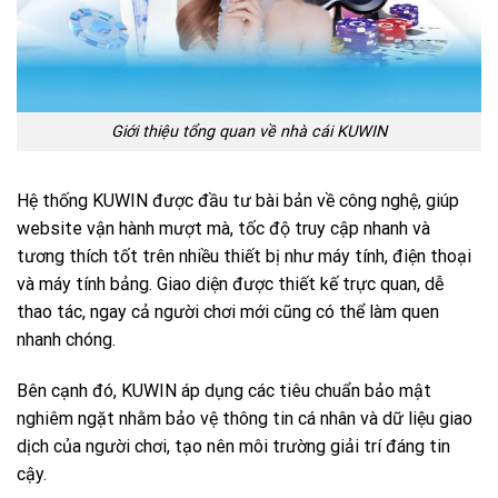
Giới thiệu tổng quan về nhà cái KUWIN
Hệ thống KUWIN được đầu tư bài bản về công nghệ, giúp
website vận hành mượt mà, tốc độ truy cập nhanh và
tương thích tốt trên nhiều thiết bị như máy tính, điện thoại
và máy tính bảng. Giao diện được thiết kế trực quan, dễ
thao tác, ngay cả người chơi mới cũng có thể làm quen
nhanh chóng.
Bên cạnh đó, KUWIN áp dụng các tiêu chuẩn bảo mật
nghiêm ngặt nhằm bảo vệ thông tin cá nhân và dữ liệu giao
dịch của người chơi, tạo nên môi trường giải trí đáng tin
cậy.