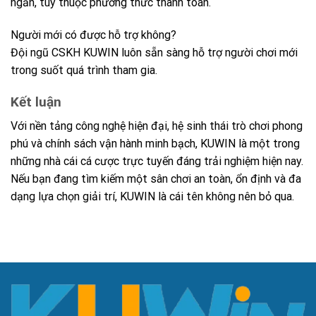
ngắn, tùy thuộc phương thức thanh toán.
Người mới có được hỗ trợ không?
Đội ngũ CSKH KUWIN luôn sẵn sàng hỗ trợ người chơi mới
trong suốt quá trình tham gia.
Kết luận
Với nền tảng công nghệ hiện đại, hệ sinh thái trò chơi phong
phú và chính sách vận hành minh bạch, KUWIN là một trong
những nhà cái cá cược trực tuyến đáng trải nghiệm hiện nay.
Nếu bạn đang tìm kiếm một sân chơi an toàn, ổn định và đa
dạng lựa chọn giải trí, KUWIN là cái tên không nên bỏ qua.