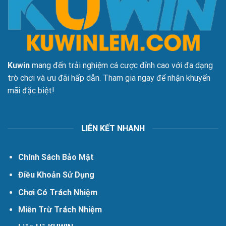
Kuwin
mang đến trải nghiệm cá cược đỉnh cao với đa dạng
trò chơi và ưu đãi hấp dẫn. Tham gia ngay để nhận khuyến
mãi đặc biệt!
LIÊN KẾT NHANH
Chính Sách Bảo Mật
Điều Khoản Sử Dụng
Chơi Có Trách Nhiệm
Miễn Trừ Trách Nhiệm