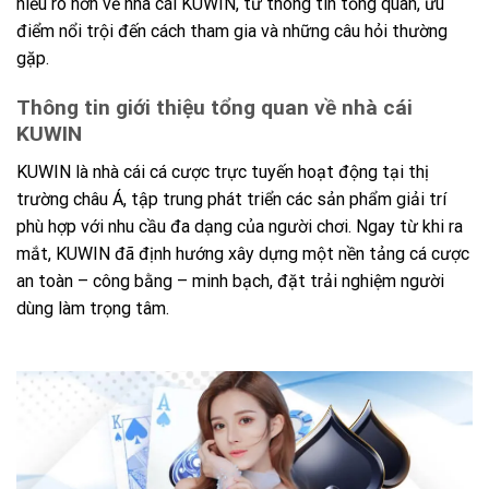
hiểu rõ hơn về nhà cái KUWIN, từ thông tin tổng quan, ưu
điểm nổi trội đến cách tham gia và những câu hỏi thường
gặp.
Thông tin giới thiệu tổng quan về nhà cái
KUWIN
KUWIN là nhà cái cá cược trực tuyến hoạt động tại thị
trường châu Á, tập trung phát triển các sản phẩm giải trí
phù hợp với nhu cầu đa dạng của người chơi. Ngay từ khi ra
mắt, KUWIN đã định hướng xây dựng một nền tảng cá cược
an toàn – công bằng – minh bạch, đặt trải nghiệm người
dùng làm trọng tâm.