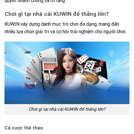
quyết nhanh chóng và rõ ràng.
Chơi gì tại nhà cái KUWIN để thắng lớn?
KUWIN xây dựng danh mục trò chơi đa dạng, mang đến
nhiều lựa chọn giải trí và cơ hội trải nghiệm cho người chơi.
Chơi gì tại nhà cái KUWIN để thắng lớn?
Cá cược thể thao