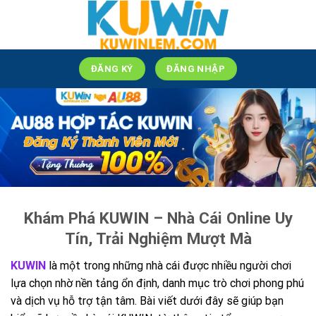
Bỏ
qua
nội
dung
ĐĂNG KÝ
ĐĂNG NHẬP
Khám Phá KUWIN – Nhà Cái Online Uy
Tín, Trải Nghiệm Mượt Mà
KUWIN
là một trong những nhà cái được nhiều người chơi
lựa chọn nhờ nền tảng ổn định, danh mục trò chơi phong phú
và dịch vụ hỗ trợ tận tâm. Bài viết dưới đây sẽ giúp bạn