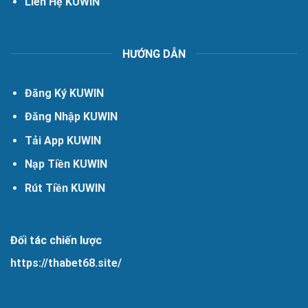
Liên Hệ KUWIN
HƯỚNG DẪN
Đăng Ký KUWIN
Đăng Nhập KUWIN
Tải App KUWIN
Nạp Tiền KUWIN
Rút Tiền KUWIN
Đối tác chiến lược
https://thabet68.site/