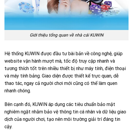
Giới thiệu tổng quan về nhà cái KUWIN
Hệ thống KUWIN được đầu tư bài bản về công nghệ, giúp
website vận hành mượt mà, tốc độ truy cập nhanh và
tương thích tốt trên nhiều thiết bị như máy tính, điện thoại
và máy tính bảng. Giao diện được thiết kế trực quan, dễ
thao tác, ngay cả người chơi mới cũng có thể làm quen
nhanh chóng.
Bên cạnh đó, KUWIN áp dụng các tiêu chuẩn bảo mật
nghiêm ngặt nhằm bảo vệ thông tin cá nhân và dữ liệu giao
dịch của người chơi, tạo nên môi trường giải trí đáng tin
cậy.