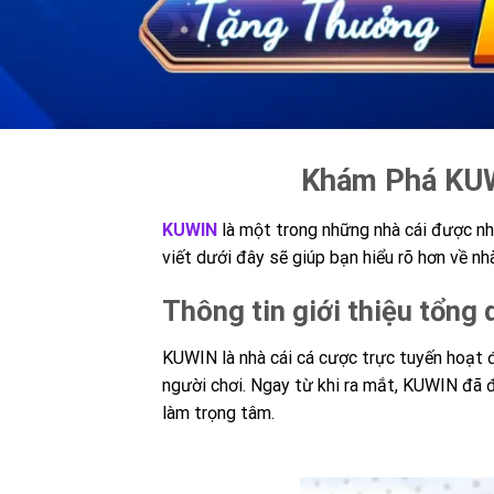
Khám Phá KUW
KUWIN
là một trong những nhà cái được nhi
viết dưới đây sẽ giúp bạn hiểu rõ hơn về n
Thông tin giới thiệu tổng
KUWIN là nhà cái cá cược trực tuyến hoạt đ
người chơi. Ngay từ khi ra mắt, KUWIN đã 
làm trọng tâm.