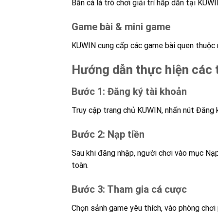
Bắn cá là trò chơi giải trí hấp dẫn tại KUW
Game bài & mini game
KUWIN cung cấp các game bài quen thuộc nh
Hướng dẫn thực hiện các t
Bước 1: Đăng ký tài khoản
Truy cập trang chủ KUWIN, nhấn nút Đăng ký
Bước 2: Nạp tiền
Sau khi đăng nhập, người chơi vào mục Nạp 
toàn.
Bước 3: Tham gia cá cược
Chọn sảnh game yêu thích, vào phòng chơi 