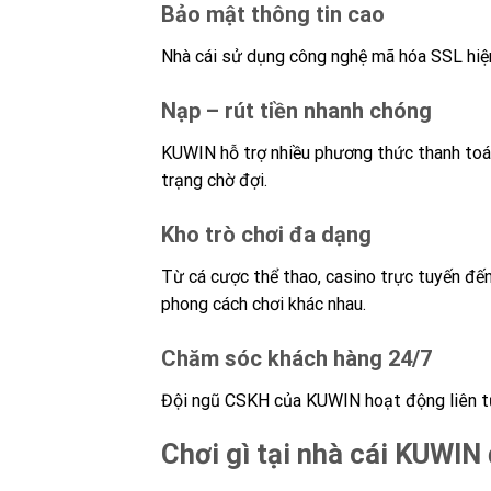
Bảo mật thông tin cao
Nhà cái sử dụng công nghệ mã hóa SSL hiện đ
Nạp – rút tiền nhanh chóng
KUWIN hỗ trợ nhiều phương thức thanh toán p
trạng chờ đợi.
Kho trò chơi đa dạng
Từ cá cược thể thao, casino trực tuyến đến
phong cách chơi khác nhau.
Chăm sóc khách hàng 24/7
Đội ngũ CSKH của KUWIN hoạt động liên tục
Chơi gì tại nhà cái KUWIN