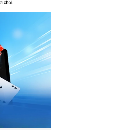
i chơi.