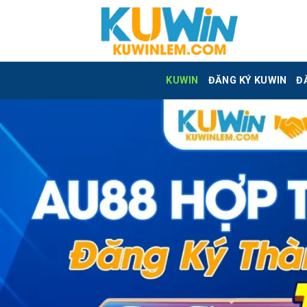
Bỏ
qua
nội
dung
KUWIN
ĐĂNG KÝ KUWIN
Đ