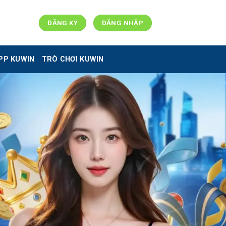
ĐĂNG KÝ
ĐĂNG NHẬP
PP KUWIN
TRÒ CHƠI KUWIN