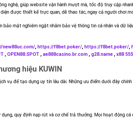
g nghệ, giúp website vận hành mượt mà, tốc độ truy cập nhanh v
o diện được thiết kế trực quan, dễ thao tác, ngay cả người chơi 
 bảo mật nghiêm ngặt nhằm bảo vệ thông tin cá nhân và dữ liệu 
://new88uc.com/
,
https://f8bet.poker/
,
https://f8bet.poker/
,
OT
,
OPEN88.SPOT
,
ae888casino.br.com
,
g28.name
,
x88
555
 thương hiệu KUWIN
h vụ để tạo dựng uy tín lâu dài. Những ưu điểm dưới đây chính l
 dụng, quy định nạp rút và cơ chế trả thưởng. Mọi hoạt động c