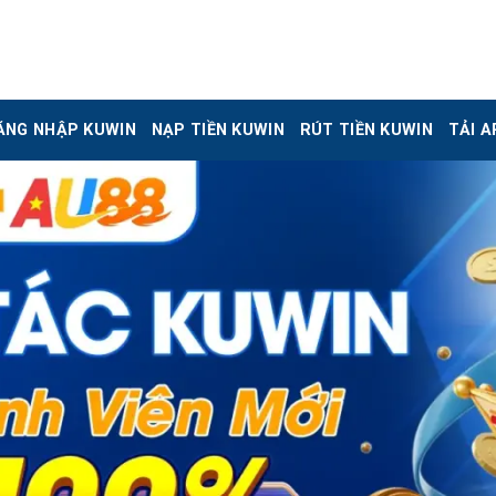
ĂNG NHẬP KUWIN
NẠP TIỀN KUWIN
RÚT TIỀN KUWIN
TẢI A