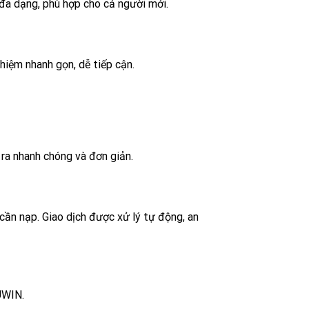
s đa dạng, phù hợp cho cả người mới.
hiệm nhanh gọn, dễ tiếp cận.
 ra nhanh chóng và đơn giản.
cần nạp. Giao dịch được xử lý tự động, an
UWIN.