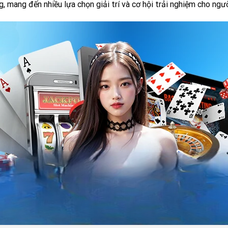
mang đến nhiều lựa chọn giải trí và cơ hội trải nghiệm cho ngườ