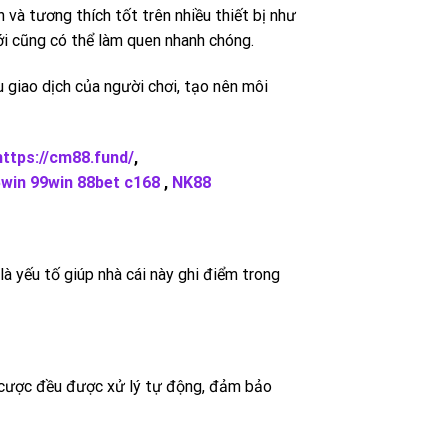
à tương thích tốt trên nhiều thiết bị như
mới cũng có thể làm quen nhanh chóng.
giao dịch của người chơi, tạo nên môi
https://cm88.fund/
,
win
99win
88bet
c168
,
NK88
à yếu tố giúp nhà cái này ghi điểm trong
á cược đều được xử lý tự động, đảm bảo