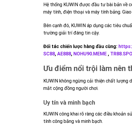
Hệ thống KUWIN được đầu tư bài bản về côn
máy tính, điện thoại và máy tính bảng. Gia
Bên cạnh đó, KUWIN áp dụng các tiêu chuẩn
trường giải trí đáng tin cậy.
Đối tác chiến lược hàng đầu cùng:
https
SC88
,
AE888
,
NOHU90.MEME
,
TR88.SP
Ưu điểm nổi trội làm nên
KUWIN không ngừng cải thiện chất lượng dịc
mắt cộng đồng người chơi.
Uy tín và minh bạch
KUWIN công khai rõ ràng các điều khoản sử
tính công bằng và minh bạch.