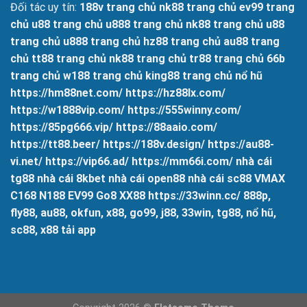
Đối tác uy tín:
188v trang chủ
nk88 trang chủ
ev99 trang
chủ
u88 trang chủ
u888 trang chủ
nk88 trang chủ
u88
trang chủ
u888 trang chủ
hz88 trang chủ
au88 trang
chủ
tt88 trang chủ
nk88 trang chủ
tr88 trang chủ
66b
trang chủ
w188 trang chủ
king88 trang chủ
nổ hũ
https://hm88net.com/
https://hz88lx.com/
https://w1888vip.com/
https://555winny.com/
https://85pg666.vip/
https://88aaio.com/
https://tt88.beer/
https://188v.design/
https://au88-
vi.net/
https://vip66.ad/
https://mm66i.com/
nhà cái
tg88
nhà cái 8kbet
nhà cái open88
nhà cái sc88
VMAX
C168
N188
EV99
Go8
XX88
https://33winn.cc/
888p
,
fly88
,
au88
,
okfun
,
x88
,
go99
,
j88
,
33win
,
tg88
,
nổ hũ
,
sc88
,
x88 tải app