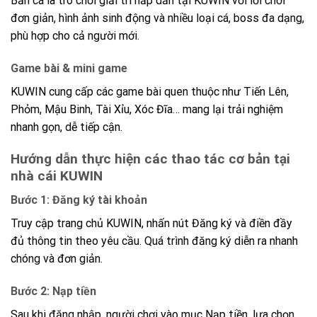
Bắn cá là trò chơi giải trí hấp dẫn tại KUWIN với lối chơi
đơn giản, hình ảnh sinh động và nhiều loại cá, boss đa dạng,
phù hợp cho cả người mới.
Game bài & mini game
KUWIN cung cấp các game bài quen thuộc như Tiến Lên,
Phỏm, Mậu Binh, Tài Xỉu, Xóc Đĩa… mang lại trải nghiệm
nhanh gọn, dễ tiếp cận.
Hướng dẫn thực hiện các thao tác cơ bản tại
nhà cái KUWIN
Bước 1: Đăng ký tài khoản
Truy cập trang chủ KUWIN, nhấn nút Đăng ký và điền đầy
đủ thông tin theo yêu cầu. Quá trình đăng ký diễn ra nhanh
chóng và đơn giản.
Bước 2: Nạp tiền
Sau khi đăng nhập, người chơi vào mục Nạp tiền, lựa chọn