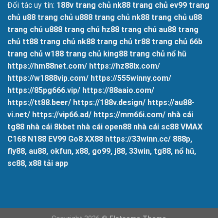
Đối tác uy tín:
188v trang chủ
nk88 trang chủ
ev99 trang
chủ
u88 trang chủ
u888 trang chủ
nk88 trang chủ
u88
trang chủ
u888 trang chủ
hz88 trang chủ
au88 trang
chủ
tt88 trang chủ
nk88 trang chủ
tr88 trang chủ
66b
trang chủ
w188 trang chủ
king88 trang chủ
nổ hũ
https://hm88net.com/
https://hz88lx.com/
https://w1888vip.com/
https://555winny.com/
https://85pg666.vip/
https://88aaio.com/
https://tt88.beer/
https://188v.design/
https://au88-
vi.net/
https://vip66.ad/
https://mm66i.com/
nhà cái
tg88
nhà cái 8kbet
nhà cái open88
nhà cái sc88
VMAX
C168
N188
EV99
Go8
XX88
https://33winn.cc/
888p
,
fly88
,
au88
,
okfun
,
x88
,
go99
,
j88
,
33win
,
tg88
,
nổ hũ
,
sc88
,
x88 tải app