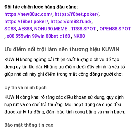
Đối tác chiến lược hàng đầu cùng:
https://new88uc.com/
,
https://f8bet.poker/
,
https://f8bet.poker/
,
https://cm88.fund/
,
SC88
,
AE888
,
NOHU90.MEME
,
TR88.SPOT
,
OPEN88.SPOT
,
x88
555win
99win
88bet
c168
,
NK88
Ưu điểm nổi trội làm nên thương hiệu KUWIN
KUWIN không ngừng cải thiện chất lượng dịch vụ để tạo
dựng uy tín lâu dài. Những ưu điểm dưới đây chính là yếu tố
giúp nhà cái này ghi điểm trong mắt cộng đồng người chơi.
Uy tín và minh bạch
KUWIN công khai rõ ràng các điều khoản sử dụng, quy định
nạp rút và cơ chế trả thưởng. Mọi hoạt động cá cược đều
được xử lý tự động, đảm bảo tính công bằng và minh bạch.
Bảo mật thông tin cao