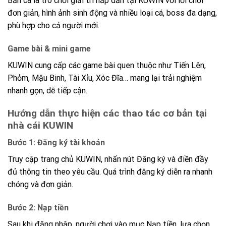
Bắn cá là trò chơi giải trí hấp dẫn tại KUWIN với lối chơi
đơn giản, hình ảnh sinh động và nhiều loại cá, boss đa dạng,
phù hợp cho cả người mới.
Game bài & mini game
KUWIN cung cấp các game bài quen thuộc như Tiến Lên,
Phỏm, Mậu Binh, Tài Xỉu, Xóc Đĩa… mang lại trải nghiệm
nhanh gọn, dễ tiếp cận.
Hướng dẫn thực hiện các thao tác cơ bản tại
nhà cái KUWIN
Bước 1: Đăng ký tài khoản
Truy cập trang chủ KUWIN, nhấn nút Đăng ký và điền đầy
đủ thông tin theo yêu cầu. Quá trình đăng ký diễn ra nhanh
chóng và đơn giản.
Bước 2: Nạp tiền
Sau khi đăng nhập, người chơi vào mục Nạp tiền, lựa chọn