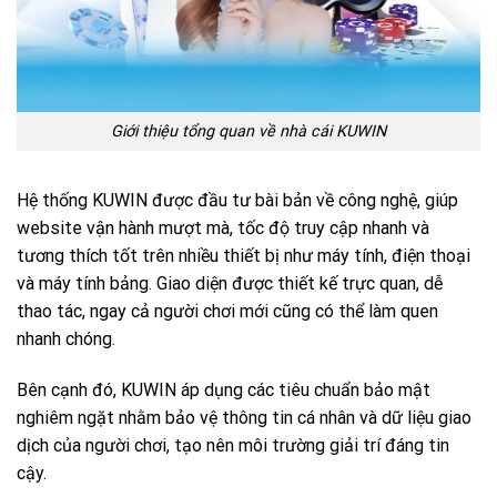
Giới thiệu tổng quan về nhà cái KUWIN
Hệ thống KUWIN được đầu tư bài bản về công nghệ, giúp
website vận hành mượt mà, tốc độ truy cập nhanh và
tương thích tốt trên nhiều thiết bị như máy tính, điện thoại
và máy tính bảng. Giao diện được thiết kế trực quan, dễ
thao tác, ngay cả người chơi mới cũng có thể làm quen
nhanh chóng.
Bên cạnh đó, KUWIN áp dụng các tiêu chuẩn bảo mật
nghiêm ngặt nhằm bảo vệ thông tin cá nhân và dữ liệu giao
dịch của người chơi, tạo nên môi trường giải trí đáng tin
cậy.