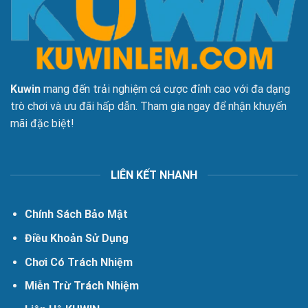
Kuwin
mang đến trải nghiệm cá cược đỉnh cao với đa dạng
trò chơi và ưu đãi hấp dẫn. Tham gia ngay để nhận khuyến
mãi đặc biệt!
LIÊN KẾT NHANH
Chính Sách Bảo Mật
Điều Khoản Sử Dụng
Chơi Có Trách Nhiệm
Miễn Trừ Trách Nhiệm