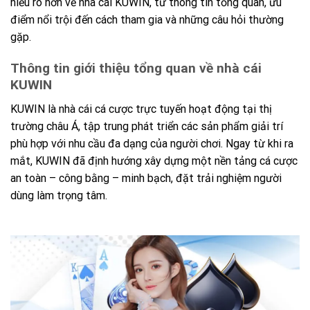
hiểu rõ hơn về nhà cái KUWIN, từ thông tin tổng quan, ưu
điểm nổi trội đến cách tham gia và những câu hỏi thường
gặp.
Thông tin giới thiệu tổng quan về nhà cái
KUWIN
KUWIN là nhà cái cá cược trực tuyến hoạt động tại thị
trường châu Á, tập trung phát triển các sản phẩm giải trí
phù hợp với nhu cầu đa dạng của người chơi. Ngay từ khi ra
mắt, KUWIN đã định hướng xây dựng một nền tảng cá cược
an toàn – công bằng – minh bạch, đặt trải nghiệm người
dùng làm trọng tâm.