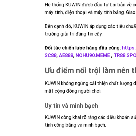
Hệ thống KUWIN được đầu tư bài bản về côn
máy tính, điện thoại và máy tính bảng. Gia
Bên cạnh đó, KUWIN áp dụng các tiêu chuẩn
trường giải trí đáng tin cậy.
Đối tác chiến lược hàng đầu cùng:
https
SC88
,
AE888
,
NOHU90.MEME
,
TR88.SP
Ưu điểm nổi trội làm nên
KUWIN không ngừng cải thiện chất lượng dịc
mắt cộng đồng người chơi.
Uy tín và minh bạch
KUWIN công khai rõ ràng các điều khoản sử
tính công bằng và minh bạch.