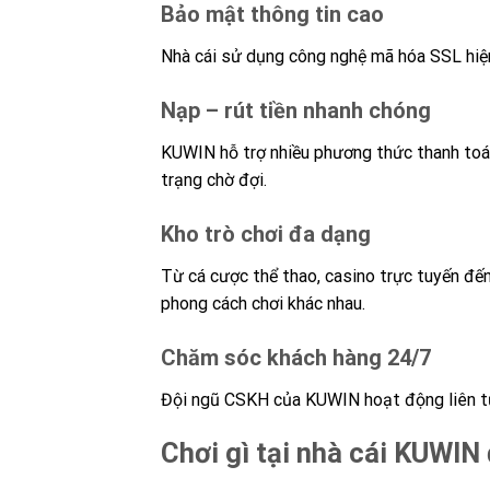
Bảo mật thông tin cao
Nhà cái sử dụng công nghệ mã hóa SSL hiện đ
Nạp – rút tiền nhanh chóng
KUWIN hỗ trợ nhiều phương thức thanh toán p
trạng chờ đợi.
Kho trò chơi đa dạng
Từ cá cược thể thao, casino trực tuyến đến
phong cách chơi khác nhau.
Chăm sóc khách hàng 24/7
Đội ngũ CSKH của KUWIN hoạt động liên tục
Chơi gì tại nhà cái KUWIN