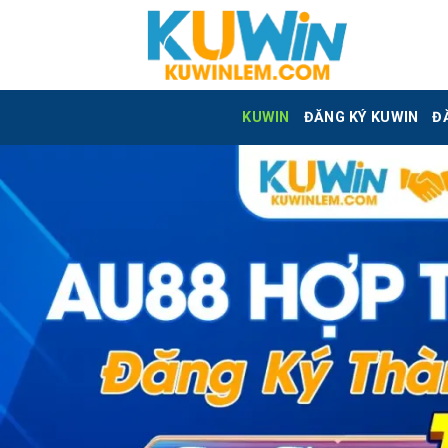
Bỏ
qua
nội
dung
KUWIN
ĐĂNG KÝ KUWIN
Đ