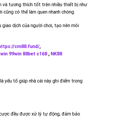
à tương thích tốt trên nhiều thiết bị như
mới cũng có thể làm quen nhanh chóng.
giao dịch của người chơi, tạo nên môi
https://cm88.fund/
,
win
99win
88bet
c168
,
NK88
à yếu tố giúp nhà cái này ghi điểm trong
á cược đều được xử lý tự động, đảm bảo