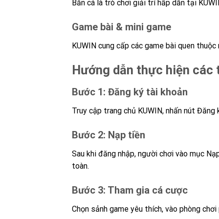
Bắn cá là trò chơi giải trí hấp dẫn tại KUW
Game bài & mini game
KUWIN cung cấp các game bài quen thuộc nh
Hướng dẫn thực hiện các t
Bước 1: Đăng ký tài khoản
Truy cập trang chủ KUWIN, nhấn nút Đăng ký
Bước 2: Nạp tiền
Sau khi đăng nhập, người chơi vào mục Nạp 
toàn.
Bước 3: Tham gia cá cược
Chọn sảnh game yêu thích, vào phòng chơi 