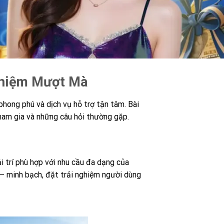
ghiệm Mượt Mà
phong phú và dịch vụ hỗ trợ tận tâm. Bài
tham gia và những câu hỏi thường gặp.
i trí phù hợp với nhu cầu đa dạng của
– minh bạch, đặt trải nghiệm người dùng