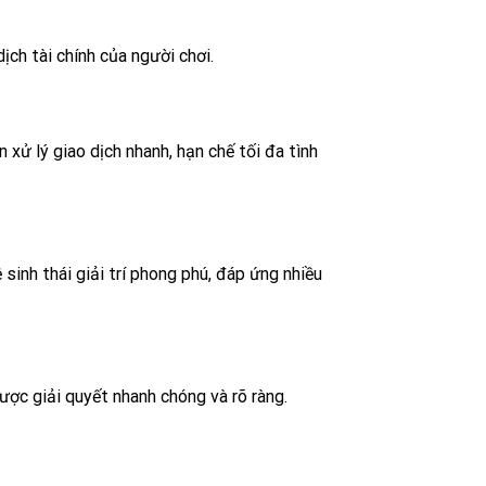
ịch tài chính của người chơi.
xử lý giao dịch nhanh, hạn chế tối đa tình
inh thái giải trí phong phú, đáp ứng nhiều
ợc giải quyết nhanh chóng và rõ ràng.