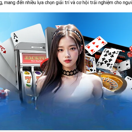
mang đến nhiều lựa chọn giải trí và cơ hội trải nghiệm cho ngườ