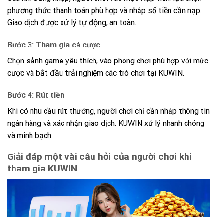
phương thức thanh toán phù hợp và nhập số tiền cần nạp.
Giao dịch được xử lý tự động, an toàn.
Bước 3: Tham gia cá cược
Chọn sảnh game yêu thích, vào phòng chơi phù hợp với mức
cược và bắt đầu trải nghiệm các trò chơi tại KUWIN.
Bước 4: Rút tiền
Khi có nhu cầu rút thưởng, người chơi chỉ cần nhập thông tin
ngân hàng và xác nhận giao dịch. KUWIN xử lý nhanh chóng
và minh bạch.
Giải đáp một vài câu hỏi của người chơi khi
tham gia KUWIN