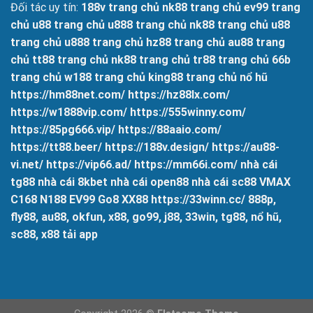
Đối tác uy tín:
188v trang chủ
nk88 trang chủ
ev99 trang
chủ
u88 trang chủ
u888 trang chủ
nk88 trang chủ
u88
trang chủ
u888 trang chủ
hz88 trang chủ
au88 trang
chủ
tt88 trang chủ
nk88 trang chủ
tr88 trang chủ
66b
trang chủ
w188 trang chủ
king88 trang chủ
nổ hũ
https://hm88net.com/
https://hz88lx.com/
https://w1888vip.com/
https://555winny.com/
https://85pg666.vip/
https://88aaio.com/
https://tt88.beer/
https://188v.design/
https://au88-
vi.net/
https://vip66.ad/
https://mm66i.com/
nhà cái
tg88
nhà cái 8kbet
nhà cái open88
nhà cái sc88
VMAX
C168
N188
EV99
Go8
XX88
https://33winn.cc/
888p
,
fly88
,
au88
,
okfun
,
x88
,
go99
,
j88
,
33win
,
tg88
,
nổ hũ
,
sc88
,
x88 tải app