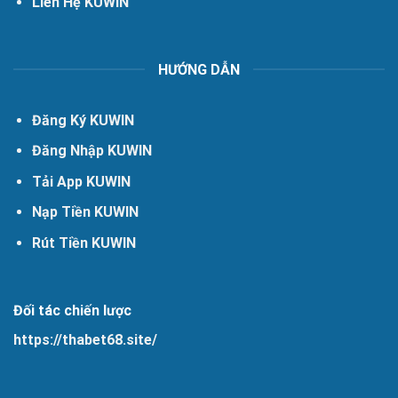
Liên Hệ KUWIN
HƯỚNG DẪN
Đăng Ký KUWIN
Đăng Nhập KUWIN
Tải App KUWIN
Nạp Tiền KUWIN
Rút Tiền KUWIN
Đối tác chiến lược
https://thabet68.site/