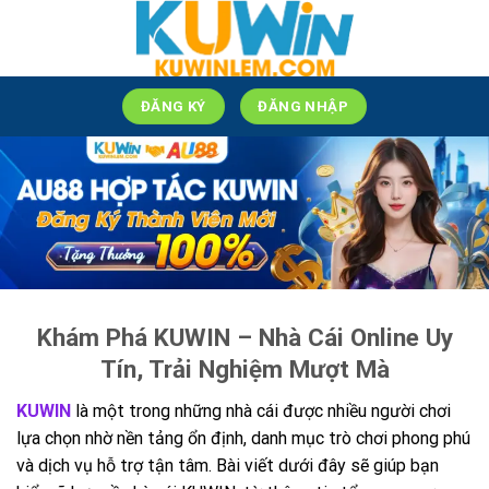
Bỏ
qua
nội
dung
ĐĂNG KÝ
ĐĂNG NHẬP
Khám Phá KUWIN – Nhà Cái Online Uy
Tín, Trải Nghiệm Mượt Mà
KUWIN
là một trong những nhà cái được nhiều người chơi
lựa chọn nhờ nền tảng ổn định, danh mục trò chơi phong phú
và dịch vụ hỗ trợ tận tâm. Bài viết dưới đây sẽ giúp bạn