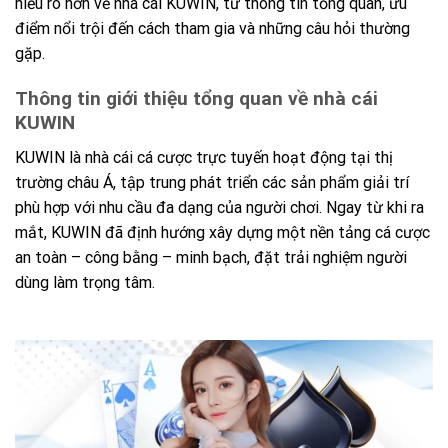
hiểu rõ hơn về nhà cái KUWIN, từ thông tin tổng quan, ưu
điểm nổi trội đến cách tham gia và những câu hỏi thường
gặp.
Thông tin giới thiệu tổng quan về nhà cái
KUWIN
KUWIN là nhà cái cá cược trực tuyến hoạt động tại thị
trường châu Á, tập trung phát triển các sản phẩm giải trí
phù hợp với nhu cầu đa dạng của người chơi. Ngay từ khi ra
mắt, KUWIN đã định hướng xây dựng một nền tảng cá cược
an toàn – công bằng – minh bạch, đặt trải nghiệm người
dùng làm trọng tâm.