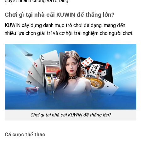
quyết nhanh chóng và rõ ràng.
Chơi gì tại nhà cái KUWIN để thắng lớn?
KUWIN xây dựng danh mục trò chơi đa dạng, mang đến
nhiều lựa chọn giải trí và cơ hội trải nghiệm cho người chơi.
Chơi gì tại nhà cái KUWIN để thắng lớn?
Cá cược thể thao