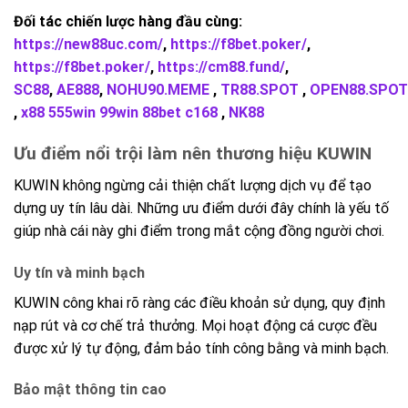
Đối tác chiến lược hàng đầu cùng:
https://new88uc.com/
,
https://f8bet.poker/
,
https://f8bet.poker/
,
https://cm88.fund/
,
SC88
,
AE888
,
NOHU90.MEME
,
TR88.SPOT
,
OPEN88.SPOT
,
x88
555win
99win
88bet
c168
,
NK88
Ưu điểm nổi trội làm nên thương hiệu KUWIN
KUWIN không ngừng cải thiện chất lượng dịch vụ để tạo
dựng uy tín lâu dài. Những ưu điểm dưới đây chính là yếu tố
giúp nhà cái này ghi điểm trong mắt cộng đồng người chơi.
Uy tín và minh bạch
KUWIN công khai rõ ràng các điều khoản sử dụng, quy định
nạp rút và cơ chế trả thưởng. Mọi hoạt động cá cược đều
được xử lý tự động, đảm bảo tính công bằng và minh bạch.
Bảo mật thông tin cao