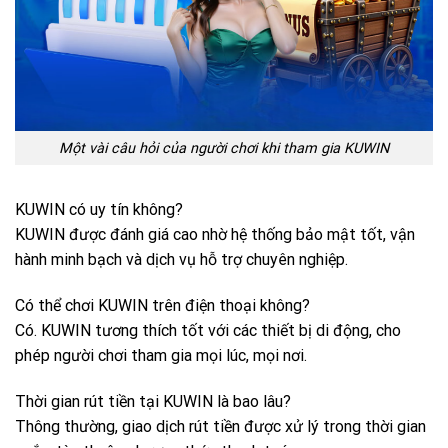
Một vài câu hỏi của người chơi khi tham gia KUWIN
KUWIN có uy tín không?
KUWIN được đánh giá cao nhờ hệ thống bảo mật tốt, vận
hành minh bạch và dịch vụ hỗ trợ chuyên nghiệp.
Có thể chơi KUWIN trên điện thoại không?
Có. KUWIN tương thích tốt với các thiết bị di động, cho
phép người chơi tham gia mọi lúc, mọi nơi.
Thời gian rút tiền tại KUWIN là bao lâu?
Thông thường, giao dịch rút tiền được xử lý trong thời gian