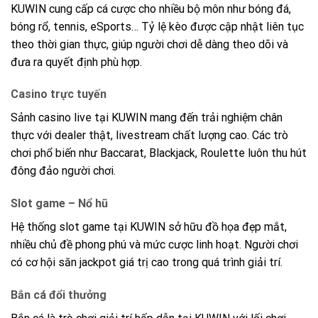
KUWIN cung cấp cá cược cho nhiều bộ môn như bóng đá,
bóng rổ, tennis, eSports… Tỷ lệ kèo được cập nhật liên tục
theo thời gian thực, giúp người chơi dễ dàng theo dõi và
đưa ra quyết định phù hợp.
Casino trực tuyến
Sảnh casino live tại KUWIN mang đến trải nghiệm chân
thực với dealer thật, livestream chất lượng cao. Các trò
chơi phổ biến như Baccarat, Blackjack, Roulette luôn thu hút
đông đảo người chơi.
Slot game – Nổ hũ
Hệ thống slot game tại KUWIN sở hữu đồ họa đẹp mắt,
nhiều chủ đề phong phú và mức cược linh hoạt. Người chơi
có cơ hội săn jackpot giá trị cao trong quá trình giải trí.
Bắn cá đổi thưởng