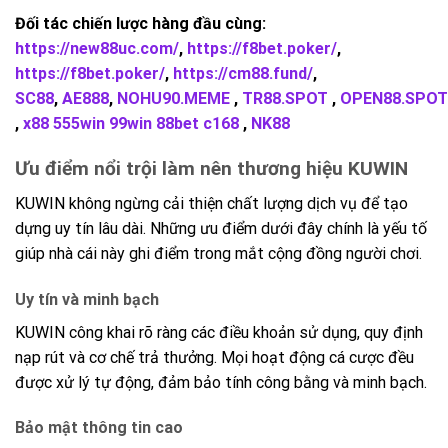
Đối tác chiến lược hàng đầu cùng:
https://new88uc.com/
,
https://f8bet.poker/
,
https://f8bet.poker/
,
https://cm88.fund/
,
SC88
,
AE888
,
NOHU90.MEME
,
TR88.SPOT
,
OPEN88.SPOT
,
x88
555win
99win
88bet
c168
,
NK88
Ưu điểm nổi trội làm nên thương hiệu KUWIN
KUWIN không ngừng cải thiện chất lượng dịch vụ để tạo
dựng uy tín lâu dài. Những ưu điểm dưới đây chính là yếu tố
giúp nhà cái này ghi điểm trong mắt cộng đồng người chơi.
Uy tín và minh bạch
KUWIN công khai rõ ràng các điều khoản sử dụng, quy định
nạp rút và cơ chế trả thưởng. Mọi hoạt động cá cược đều
được xử lý tự động, đảm bảo tính công bằng và minh bạch.
Bảo mật thông tin cao