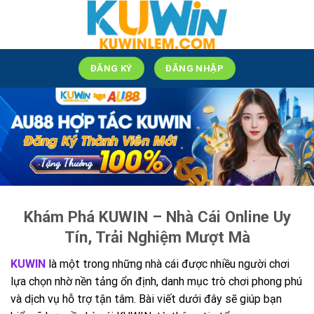
Bỏ
qua
nội
dung
ĐĂNG KÝ
ĐĂNG NHẬP
Khám Phá KUWIN – Nhà Cái Online Uy
Tín, Trải Nghiệm Mượt Mà
KUWIN
là một trong những nhà cái được nhiều người chơi
lựa chọn nhờ nền tảng ổn định, danh mục trò chơi phong phú
và dịch vụ hỗ trợ tận tâm. Bài viết dưới đây sẽ giúp bạn