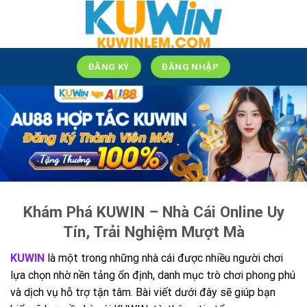
Bỏ
qua
nội
dung
ĐĂNG KÝ
ĐĂNG NHẬP
Khám Phá KUWIN – Nhà Cái Online Uy
Tín, Trải Nghiệm Mượt Mà
KUWIN
là một trong những nhà cái được nhiều người chơi
lựa chọn nhờ nền tảng ổn định, danh mục trò chơi phong phú
và dịch vụ hỗ trợ tận tâm. Bài viết dưới đây sẽ giúp bạn