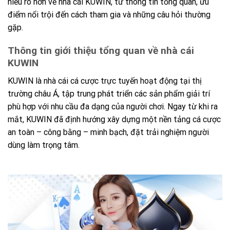
hiểu rõ hơn về nhà cái KUWIN, từ thông tin tổng quan, ưu
điểm nổi trội đến cách tham gia và những câu hỏi thường
gặp.
Thông tin giới thiệu tổng quan về nhà cái
KUWIN
KUWIN là nhà cái cá cược trực tuyến hoạt động tại thị
trường châu Á, tập trung phát triển các sản phẩm giải trí
phù hợp với nhu cầu đa dạng của người chơi. Ngay từ khi ra
mắt, KUWIN đã định hướng xây dựng một nền tảng cá cược
an toàn – công bằng – minh bạch, đặt trải nghiệm người
dùng làm trọng tâm.