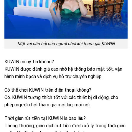
Một vài câu hỏi của người chơi khi tham gia KUWIN
KUWIN có uy tín không?
KUWIN được đánh giá cao nhờ hệ thống bảo mật tốt, vận
hành minh bạch và dịch vụ hỗ trợ chuyên nghiệp.
Có thể chơi KUWIN trên điện thoại không?
Có. KUWIN tương thích tốt với các thiết bị di động, cho
phép người chơi tham gia mọi lúc, mọi nơi.
Thời gian rút tiền tại KUWIN là bao lâu?
Thông thường, giao dịch rút tiền được xử lý trong thời gian