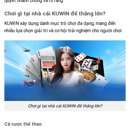
quyết nhanh chóng và rõ ràng.
Chơi gì tại nhà cái KUWIN để thắng lớn?
KUWIN xây dựng danh mục trò chơi đa dạng, mang đến
nhiều lựa chọn giải trí và cơ hội trải nghiệm cho người chơi.
Chơi gì tại nhà cái KUWIN để thắng lớn?
Cá cược thể thao