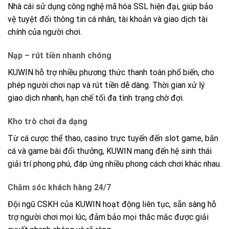
Nhà cái sử dụng công nghệ mã hóa SSL hiện đại, giúp bảo
vệ tuyệt đối thông tin cá nhân, tài khoản và giao dịch tài
chính của người chơi.
Nạp – rút tiền nhanh chóng
KUWIN hỗ trợ nhiều phương thức thanh toán phổ biến, cho
phép người chơi nạp và rút tiền dễ dàng. Thời gian xử lý
giao dịch nhanh, hạn chế tối đa tình trạng chờ đợi.
Kho trò chơi đa dạng
Từ cá cược thể thao, casino trực tuyến đến slot game, bắn
cá và game bài đổi thưởng, KUWIN mang đến hệ sinh thái
giải trí phong phú, đáp ứng nhiều phong cách chơi khác nhau.
Chăm sóc khách hàng 24/7
Đội ngũ CSKH của KUWIN hoạt động liên tục, sẵn sàng hỗ
trợ người chơi mọi lúc, đảm bảo mọi thắc mắc được giải