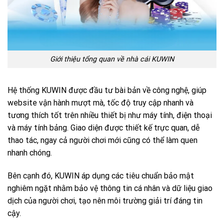
Giới thiệu tổng quan về nhà cái KUWIN
Hệ thống KUWIN được đầu tư bài bản về công nghệ, giúp
website vận hành mượt mà, tốc độ truy cập nhanh và
tương thích tốt trên nhiều thiết bị như máy tính, điện thoại
và máy tính bảng. Giao diện được thiết kế trực quan, dễ
thao tác, ngay cả người chơi mới cũng có thể làm quen
nhanh chóng.
Bên cạnh đó, KUWIN áp dụng các tiêu chuẩn bảo mật
nghiêm ngặt nhằm bảo vệ thông tin cá nhân và dữ liệu giao
dịch của người chơi, tạo nên môi trường giải trí đáng tin
cậy.