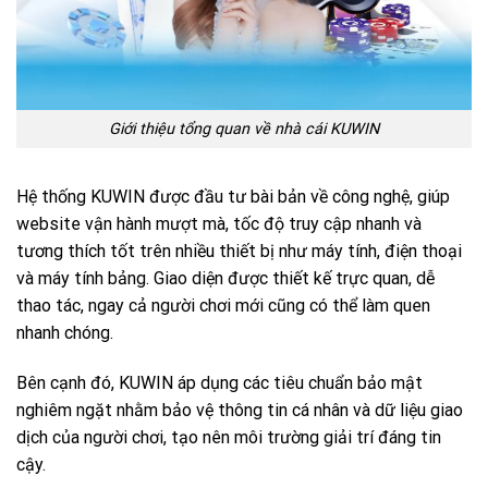
Giới thiệu tổng quan về nhà cái KUWIN
Hệ thống KUWIN được đầu tư bài bản về công nghệ, giúp
website vận hành mượt mà, tốc độ truy cập nhanh và
tương thích tốt trên nhiều thiết bị như máy tính, điện thoại
và máy tính bảng. Giao diện được thiết kế trực quan, dễ
thao tác, ngay cả người chơi mới cũng có thể làm quen
nhanh chóng.
Bên cạnh đó, KUWIN áp dụng các tiêu chuẩn bảo mật
nghiêm ngặt nhằm bảo vệ thông tin cá nhân và dữ liệu giao
dịch của người chơi, tạo nên môi trường giải trí đáng tin
cậy.