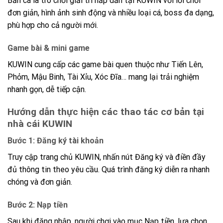
Bắn cá là trò chơi giải trí hấp dẫn tại KUWIN với lối chơi
đơn giản, hình ảnh sinh động và nhiều loại cá, boss đa dạng,
phù hợp cho cả người mới.
Game bài & mini game
KUWIN cung cấp các game bài quen thuộc như Tiến Lên,
Phỏm, Mậu Binh, Tài Xỉu, Xóc Đĩa… mang lại trải nghiệm
nhanh gọn, dễ tiếp cận.
Hướng dẫn thực hiện các thao tác cơ bản tại
nhà cái KUWIN
Bước 1: Đăng ký tài khoản
Truy cập trang chủ KUWIN, nhấn nút Đăng ký và điền đầy
đủ thông tin theo yêu cầu. Quá trình đăng ký diễn ra nhanh
chóng và đơn giản.
Bước 2: Nạp tiền
Sau khi đăng nhập, người chơi vào mục Nạp tiền, lựa chọn