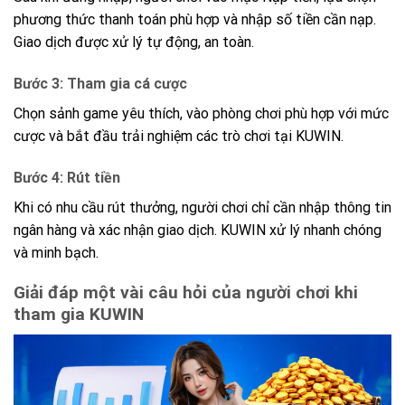
phương thức thanh toán phù hợp và nhập số tiền cần nạp.
Giao dịch được xử lý tự động, an toàn.
Bước 3: Tham gia cá cược
Chọn sảnh game yêu thích, vào phòng chơi phù hợp với mức
cược và bắt đầu trải nghiệm các trò chơi tại KUWIN.
Bước 4: Rút tiền
Khi có nhu cầu rút thưởng, người chơi chỉ cần nhập thông tin
ngân hàng và xác nhận giao dịch. KUWIN xử lý nhanh chóng
và minh bạch.
Giải đáp một vài câu hỏi của người chơi khi
tham gia KUWIN