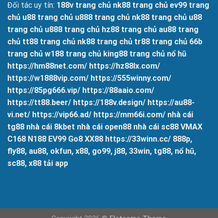
Đối tác uy tín:
188v trang chủ
nk88 trang chủ
ev99 trang
chủ
u88 trang chủ
u888 trang chủ
nk88 trang chủ
u88
trang chủ
u888 trang chủ
hz88 trang chủ
au88 trang
chủ
tt88 trang chủ
nk88 trang chủ
tr88 trang chủ
66b
trang chủ
w188 trang chủ
king88 trang chủ
nổ hũ
https://hm88net.com/
https://hz88lx.com/
https://w1888vip.com/
https://555winny.com/
https://85pg666.vip/
https://88aaio.com/
https://tt88.beer/
https://188v.design/
https://au88-
vi.net/
https://vip66.ad/
https://mm66i.com/
nhà cái
tg88
nhà cái 8kbet
nhà cái open88
nhà cái sc88
VMAX
C168
N188
EV99
Go8
XX88
https://33winn.cc/
888p
,
fly88
,
au88
,
okfun
,
x88
,
go99
,
j88
,
33win
,
tg88
,
nổ hũ
,
sc88
,
x88 tải app