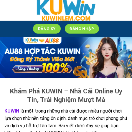
Bỏ
qua
nội
dung
ĐĂNG KÝ
ĐĂNG NHẬP
Khám Phá KUWIN – Nhà Cái Online Uy
Tín, Trải Nghiệm Mượt Mà
KUWIN
là một trong những nhà cái được nhiều người chơi
lựa chọn nhờ nền tảng ổn định, danh mục trò chơi phong phú
và dịch vụ hỗ trợ tận tâm. Bài viết dưới đây sẽ giúp bạn