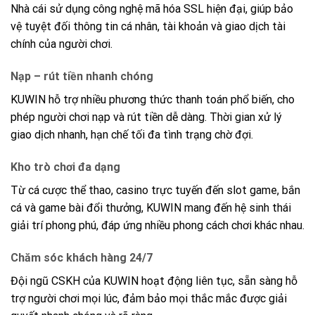
Nhà cái sử dụng công nghệ mã hóa SSL hiện đại, giúp bảo
vệ tuyệt đối thông tin cá nhân, tài khoản và giao dịch tài
chính của người chơi.
Nạp – rút tiền nhanh chóng
KUWIN hỗ trợ nhiều phương thức thanh toán phổ biến, cho
phép người chơi nạp và rút tiền dễ dàng. Thời gian xử lý
giao dịch nhanh, hạn chế tối đa tình trạng chờ đợi.
Kho trò chơi đa dạng
Từ cá cược thể thao, casino trực tuyến đến slot game, bắn
cá và game bài đổi thưởng, KUWIN mang đến hệ sinh thái
giải trí phong phú, đáp ứng nhiều phong cách chơi khác nhau.
Chăm sóc khách hàng 24/7
Đội ngũ CSKH của KUWIN hoạt động liên tục, sẵn sàng hỗ
trợ người chơi mọi lúc, đảm bảo mọi thắc mắc được giải