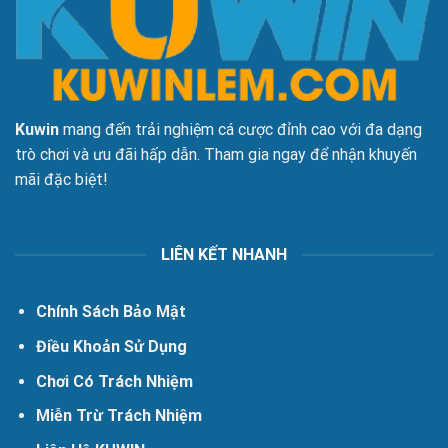
Kuwin
mang đến trải nghiệm cá cược đỉnh cao với đa dạng
trò chơi và ưu đãi hấp dẫn. Tham gia ngay để nhận khuyến
mãi đặc biệt!
LIÊN KẾT NHANH
Chính Sách Bảo Mật
Điều Khoản Sử Dụng
Chơi Có Trách Nhiệm
Miễn Trừ Trách Nhiệm