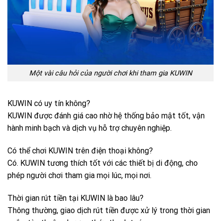
Một vài câu hỏi của người chơi khi tham gia KUWIN
KUWIN có uy tín không?
KUWIN được đánh giá cao nhờ hệ thống bảo mật tốt, vận
hành minh bạch và dịch vụ hỗ trợ chuyên nghiệp.
Có thể chơi KUWIN trên điện thoại không?
Có. KUWIN tương thích tốt với các thiết bị di động, cho
phép người chơi tham gia mọi lúc, mọi nơi.
Thời gian rút tiền tại KUWIN là bao lâu?
Thông thường, giao dịch rút tiền được xử lý trong thời gian