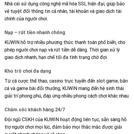
Nhà cái sử dụng công nghệ mã hóa SSL hiện đại, giúp bảo
vệ tuyệt đối thông tin cá nhân, tài khoản và giao dịch tài
chính của người chơi.
Nạp – rút tiền nhanh chóng
KUWIN hỗ trợ nhiều phương thức thanh toán phổ biến, cho
phép người chơi nạp và rút tiền dễ dàng. Thời gian xử lý
giao dịch nhanh, hạn chế tối đa tình trạng chờ đợi.
Kho trò chơi đa dạng
Từ cá cược thể thao, casino trực tuyến đến slot game, bắn
cá và game bài đổi thưởng, KUWIN mang đến hệ sinh thái
giải trí phong phú, đáp ứng nhiều phong cách chơi khác nhau.
Chăm sóc khách hàng 24/7
Đội ngũ CSKH của KUWIN hoạt động liên tục, sẵn sàng hỗ
trợ người chơi mọi lúc, đảm bảo mọi thắc mắc được giải