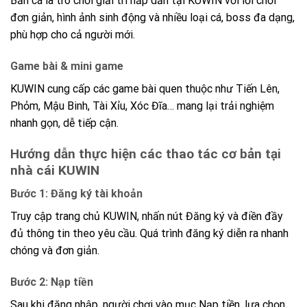
Bắn cá là trò chơi giải trí hấp dẫn tại KUWIN với lối chơi
đơn giản, hình ảnh sinh động và nhiều loại cá, boss đa dạng,
phù hợp cho cả người mới.
Game bài & mini game
KUWIN cung cấp các game bài quen thuộc như Tiến Lên,
Phỏm, Mậu Binh, Tài Xỉu, Xóc Đĩa… mang lại trải nghiệm
nhanh gọn, dễ tiếp cận.
Hướng dẫn thực hiện các thao tác cơ bản tại
nhà cái KUWIN
Bước 1: Đăng ký tài khoản
Truy cập trang chủ KUWIN, nhấn nút Đăng ký và điền đầy
đủ thông tin theo yêu cầu. Quá trình đăng ký diễn ra nhanh
chóng và đơn giản.
Bước 2: Nạp tiền
Sau khi đăng nhập, người chơi vào mục Nạp tiền, lựa chọn