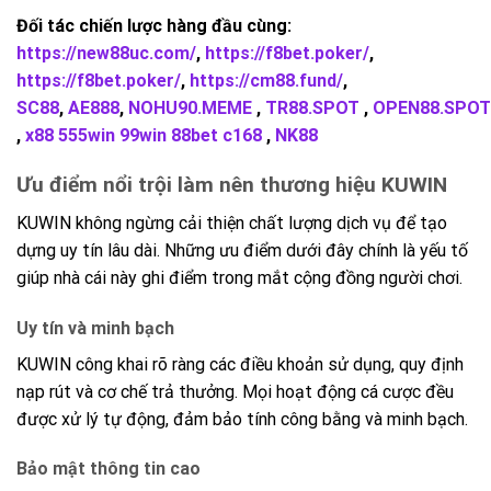
Đối tác chiến lược hàng đầu cùng:
https://new88uc.com/
,
https://f8bet.poker/
,
https://f8bet.poker/
,
https://cm88.fund/
,
SC88
,
AE888
,
NOHU90.MEME
,
TR88.SPOT
,
OPEN88.SPOT
,
x88
555win
99win
88bet
c168
,
NK88
Ưu điểm nổi trội làm nên thương hiệu KUWIN
KUWIN không ngừng cải thiện chất lượng dịch vụ để tạo
dựng uy tín lâu dài. Những ưu điểm dưới đây chính là yếu tố
giúp nhà cái này ghi điểm trong mắt cộng đồng người chơi.
Uy tín và minh bạch
KUWIN công khai rõ ràng các điều khoản sử dụng, quy định
nạp rút và cơ chế trả thưởng. Mọi hoạt động cá cược đều
được xử lý tự động, đảm bảo tính công bằng và minh bạch.
Bảo mật thông tin cao