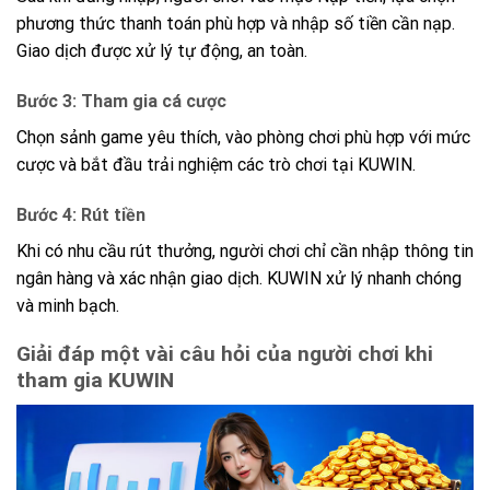
phương thức thanh toán phù hợp và nhập số tiền cần nạp.
Giao dịch được xử lý tự động, an toàn.
Bước 3: Tham gia cá cược
Chọn sảnh game yêu thích, vào phòng chơi phù hợp với mức
cược và bắt đầu trải nghiệm các trò chơi tại KUWIN.
Bước 4: Rút tiền
Khi có nhu cầu rút thưởng, người chơi chỉ cần nhập thông tin
ngân hàng và xác nhận giao dịch. KUWIN xử lý nhanh chóng
và minh bạch.
Giải đáp một vài câu hỏi của người chơi khi
tham gia KUWIN