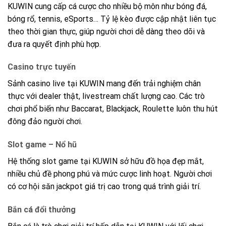
KUWIN cung cấp cá cược cho nhiều bộ môn như bóng đá,
bóng rổ, tennis, eSports… Tỷ lệ kèo được cập nhật liên tục
theo thời gian thực, giúp người chơi dễ dàng theo dõi và
đưa ra quyết định phù hợp.
Casino trực tuyến
Sảnh casino live tại KUWIN mang đến trải nghiệm chân
thực với dealer thật, livestream chất lượng cao. Các trò
chơi phổ biến như Baccarat, Blackjack, Roulette luôn thu hút
đông đảo người chơi.
Slot game – Nổ hũ
Hệ thống slot game tại KUWIN sở hữu đồ họa đẹp mắt,
nhiều chủ đề phong phú và mức cược linh hoạt. Người chơi
có cơ hội săn jackpot giá trị cao trong quá trình giải trí.
Bắn cá đổi thưởng