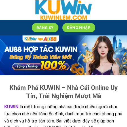
Bỏ
qua
nội
dung
ĐĂNG KÝ
ĐĂNG NHẬP
Khám Phá KUWIN – Nhà Cái Online Uy
Tín, Trải Nghiệm Mượt Mà
KUWIN
là một trong những nhà cái được nhiều người chơi
lựa chọn nhờ nền tảng ổn định, danh mục trò chơi phong phú
và dịch vụ hỗ trợ tận tâm. Bài viết dưới đây sẽ giúp bạn