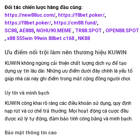
Đối tác chiến lược hàng đầu cùng:
https://new88uc.com/
,
https://f8bet.poker/
,
https://f8bet.poker/
,
https://cm88.fund/
,
SC88
,
AE888
,
NOHU90.MEME
,
TR88.SPOT
,
OPEN88.SPOT
,
x88
555win
99win
88bet
c168
,
NK88
Ưu điểm nổi trội làm nên thương hiệu KUWIN
KUWIN không ngừng cải thiện chất lượng dịch vụ để tạo
dựng uy tín lâu dài. Những ưu điểm dưới đây chính là yếu tố
giúp nhà cái này ghi điểm trong mắt cộng đồng người chơi.
Uy tín và minh bạch
KUWIN công khai rõ ràng các điều khoản sử dụng, quy định
nạp rút và cơ chế trả thưởng. Mọi hoạt động cá cược đều
được xử lý tự động, đảm bảo tính công bằng và minh bạch.
Bảo mật thông tin cao