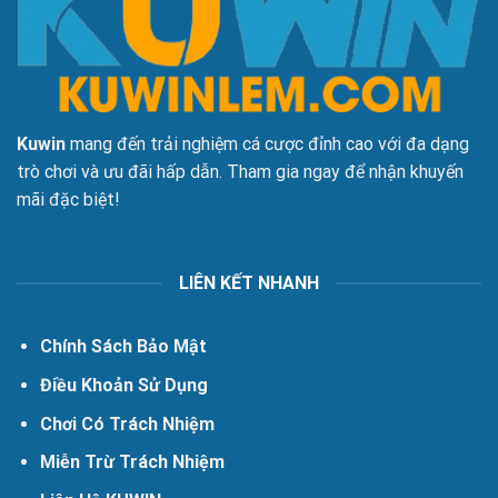
Kuwin
mang đến trải nghiệm cá cược đỉnh cao với đa dạng
trò chơi và ưu đãi hấp dẫn. Tham gia ngay để nhận khuyến
mãi đặc biệt!
LIÊN KẾT NHANH
Chính Sách Bảo Mật
Điều Khoản Sử Dụng
Chơi Có Trách Nhiệm
Miễn Trừ Trách Nhiệm