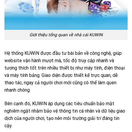
Giới thiệu tổng quan về nhà cái KUWIN
Hệ thống KUWIN được đầu tư bài bản về công nghệ, giúp
website vận hành mượt mà, tốc độ truy cập nhanh và
tương thích tốt trên nhiều thiết bị như máy tính, điện thoại
và máy tính bảng. Giao diện được thiết kế trực quan, dễ
thao tác, ngay cả người chơi mới cũng có thể làm quen
nhanh chóng.
Bên cạnh đó, KUWIN áp dụng các tiêu chuẩn bảo mật
nghiêm ngặt nhằm bảo vệ thông tin cá nhân và dữ liệu giao
dịch của người chơi, tạo nên môi trường giải trí đáng tin
cậy.