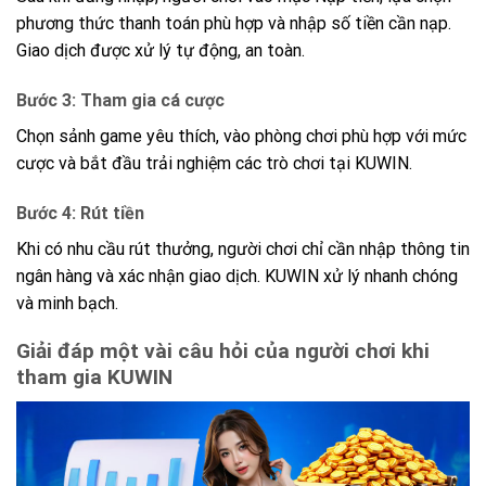
phương thức thanh toán phù hợp và nhập số tiền cần nạp.
Giao dịch được xử lý tự động, an toàn.
Bước 3: Tham gia cá cược
Chọn sảnh game yêu thích, vào phòng chơi phù hợp với mức
cược và bắt đầu trải nghiệm các trò chơi tại KUWIN.
Bước 4: Rút tiền
Khi có nhu cầu rút thưởng, người chơi chỉ cần nhập thông tin
ngân hàng và xác nhận giao dịch. KUWIN xử lý nhanh chóng
và minh bạch.
Giải đáp một vài câu hỏi của người chơi khi
tham gia KUWIN