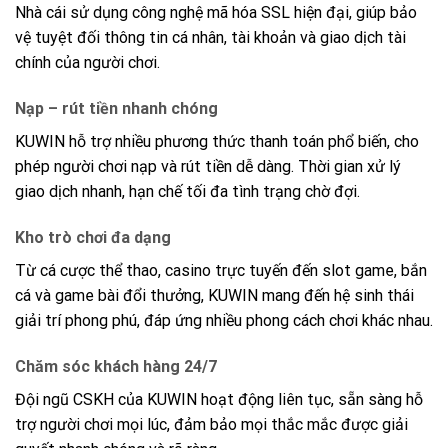
Nhà cái sử dụng công nghệ mã hóa SSL hiện đại, giúp bảo
vệ tuyệt đối thông tin cá nhân, tài khoản và giao dịch tài
chính của người chơi.
Nạp – rút tiền nhanh chóng
KUWIN hỗ trợ nhiều phương thức thanh toán phổ biến, cho
phép người chơi nạp và rút tiền dễ dàng. Thời gian xử lý
giao dịch nhanh, hạn chế tối đa tình trạng chờ đợi.
Kho trò chơi đa dạng
Từ cá cược thể thao, casino trực tuyến đến slot game, bắn
cá và game bài đổi thưởng, KUWIN mang đến hệ sinh thái
giải trí phong phú, đáp ứng nhiều phong cách chơi khác nhau.
Chăm sóc khách hàng 24/7
Đội ngũ CSKH của KUWIN hoạt động liên tục, sẵn sàng hỗ
trợ người chơi mọi lúc, đảm bảo mọi thắc mắc được giải