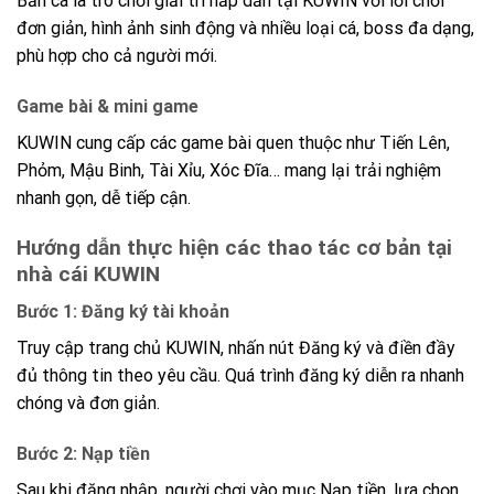
Bắn cá là trò chơi giải trí hấp dẫn tại KUWIN với lối chơi
đơn giản, hình ảnh sinh động và nhiều loại cá, boss đa dạng,
phù hợp cho cả người mới.
Game bài & mini game
KUWIN cung cấp các game bài quen thuộc như Tiến Lên,
Phỏm, Mậu Binh, Tài Xỉu, Xóc Đĩa… mang lại trải nghiệm
nhanh gọn, dễ tiếp cận.
Hướng dẫn thực hiện các thao tác cơ bản tại
nhà cái KUWIN
Bước 1: Đăng ký tài khoản
Truy cập trang chủ KUWIN, nhấn nút Đăng ký và điền đầy
đủ thông tin theo yêu cầu. Quá trình đăng ký diễn ra nhanh
chóng và đơn giản.
Bước 2: Nạp tiền
Sau khi đăng nhập, người chơi vào mục Nạp tiền, lựa chọn