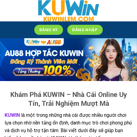
Bỏ
qua
nội
dung
ĐĂNG KÝ
ĐĂNG NHẬP
Khám Phá KUWIN – Nhà Cái Online Uy
Tín, Trải Nghiệm Mượt Mà
KUWIN
là một trong những nhà cái được nhiều người chơi
lựa chọn nhờ nền tảng ổn định, danh mục trò chơi phong phú
và dịch vụ hỗ trợ tận tâm. Bài viết dưới đây sẽ giúp bạn