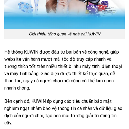
Giới thiệu tổng quan về nhà cái KUWIN
Hệ thống KUWIN được đầu tư bài bản về công nghệ, giúp
website vận hành mượt mà, tốc độ truy cập nhanh và
tương thích tốt trên nhiều thiết bị như máy tính, điện thoại
và máy tính bảng. Giao diện được thiết kế trực quan, dễ
thao tác, ngay cả người chơi mới cũng có thể làm quen
nhanh chóng.
Bên cạnh đó, KUWIN áp dụng các tiêu chuẩn bảo mật
nghiêm ngặt nhằm bảo vệ thông tin cá nhân và dữ liệu giao
dịch của người chơi, tạo nên môi trường giải trí đáng tin
cậy.