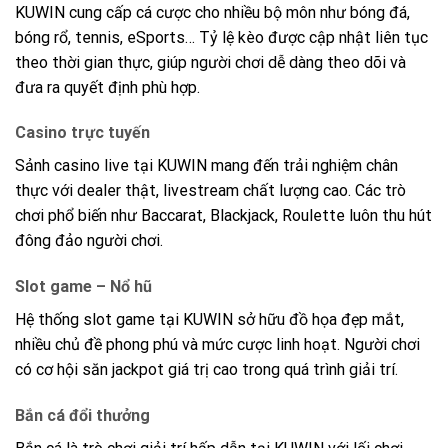
KUWIN cung cấp cá cược cho nhiều bộ môn như bóng đá,
bóng rổ, tennis, eSports… Tỷ lệ kèo được cập nhật liên tục
theo thời gian thực, giúp người chơi dễ dàng theo dõi và
đưa ra quyết định phù hợp.
Casino trực tuyến
Sảnh casino live tại KUWIN mang đến trải nghiệm chân
thực với dealer thật, livestream chất lượng cao. Các trò
chơi phổ biến như Baccarat, Blackjack, Roulette luôn thu hút
đông đảo người chơi.
Slot game – Nổ hũ
Hệ thống slot game tại KUWIN sở hữu đồ họa đẹp mắt,
nhiều chủ đề phong phú và mức cược linh hoạt. Người chơi
có cơ hội săn jackpot giá trị cao trong quá trình giải trí.
Bắn cá đổi thưởng