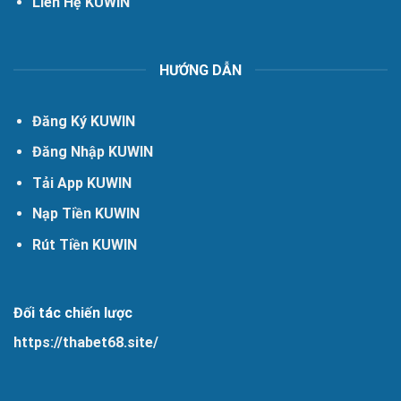
Liên Hệ KUWIN
HƯỚNG DẪN
Đăng Ký KUWIN
Đăng Nhập KUWIN
Tải App KUWIN
Nạp Tiền KUWIN
Rút Tiền KUWIN
Đối tác chiến lược
https://thabet68.site/