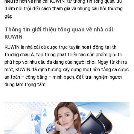
hiểu rõ hơn về nhà cái KUWIN, từ thông tin tổng quan, ưu
điểm nổi trội đến cách tham gia và những câu hỏi thường
gặp.
Thông tin giới thiệu tổng quan về nhà cái
KUWIN
KUWIN là nhà cái cá cược trực tuyến hoạt động tại thị
trường châu Á, tập trung phát triển các sản phẩm giải trí
phù hợp với nhu cầu đa dạng của người chơi. Ngay từ khi ra
mắt, KUWIN đã định hướng xây dựng một nền tảng cá cược
an toàn – công bằng – minh bạch, đặt trải nghiệm người
dùng làm trọng tâm.