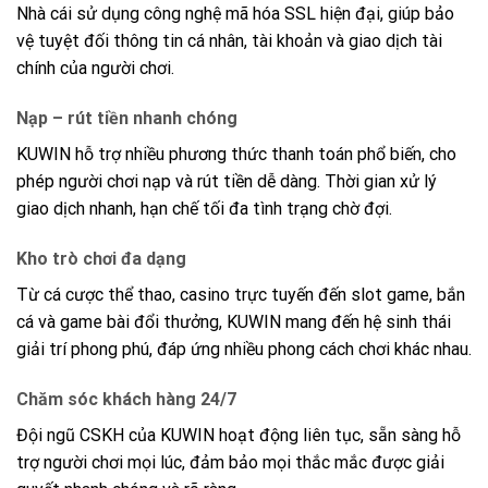
Nhà cái sử dụng công nghệ mã hóa SSL hiện đại, giúp bảo
vệ tuyệt đối thông tin cá nhân, tài khoản và giao dịch tài
chính của người chơi.
Nạp – rút tiền nhanh chóng
KUWIN hỗ trợ nhiều phương thức thanh toán phổ biến, cho
phép người chơi nạp và rút tiền dễ dàng. Thời gian xử lý
giao dịch nhanh, hạn chế tối đa tình trạng chờ đợi.
Kho trò chơi đa dạng
Từ cá cược thể thao, casino trực tuyến đến slot game, bắn
cá và game bài đổi thưởng, KUWIN mang đến hệ sinh thái
giải trí phong phú, đáp ứng nhiều phong cách chơi khác nhau.
Chăm sóc khách hàng 24/7
Đội ngũ CSKH của KUWIN hoạt động liên tục, sẵn sàng hỗ
trợ người chơi mọi lúc, đảm bảo mọi thắc mắc được giải