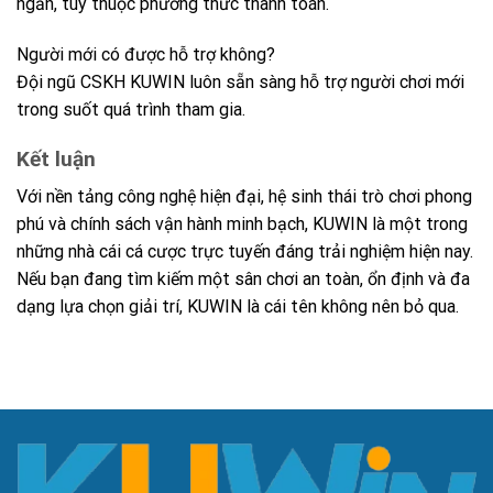
ngắn, tùy thuộc phương thức thanh toán.
Người mới có được hỗ trợ không?
Đội ngũ CSKH KUWIN luôn sẵn sàng hỗ trợ người chơi mới
trong suốt quá trình tham gia.
Kết luận
Với nền tảng công nghệ hiện đại, hệ sinh thái trò chơi phong
phú và chính sách vận hành minh bạch, KUWIN là một trong
những nhà cái cá cược trực tuyến đáng trải nghiệm hiện nay.
Nếu bạn đang tìm kiếm một sân chơi an toàn, ổn định và đa
dạng lựa chọn giải trí, KUWIN là cái tên không nên bỏ qua.