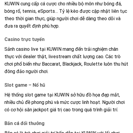
KUWIN cung cấp cá cược cho nhiều bộ môn như bóng đá,
bóng rổ, tennis, eSports… Tỷ lệ kèo được cập nhật liên tục
theo thời gian thực, giúp người chơi dễ dàng theo dõi và
đưa ra quyết định phù hợp.
Casino trực tuyến
Sảnh casino live tại KUWIN mang đến trải nghiệm chân
thực với dealer thật, livestream chất lượng cao. Các trò
chơi phổ biến như Baccarat, Blackjack, Roulette luôn thu hút
đông đảo người chơi.
Slot game – Nổ hũ
Hệ thống slot game tại KUWIN sở hữu đồ họa đẹp mắt,
nhiều chủ đề phong phú và mức cược linh hoạt. Người chơi
có cơ hội săn jackpot giá trị cao trong quá trình giải trí.
Bắn cá đổi thưởng