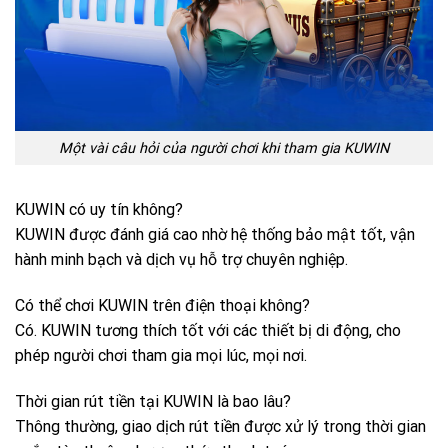
Một vài câu hỏi của người chơi khi tham gia KUWIN
KUWIN có uy tín không?
KUWIN được đánh giá cao nhờ hệ thống bảo mật tốt, vận
hành minh bạch và dịch vụ hỗ trợ chuyên nghiệp.
Có thể chơi KUWIN trên điện thoại không?
Có. KUWIN tương thích tốt với các thiết bị di động, cho
phép người chơi tham gia mọi lúc, mọi nơi.
Thời gian rút tiền tại KUWIN là bao lâu?
Thông thường, giao dịch rút tiền được xử lý trong thời gian