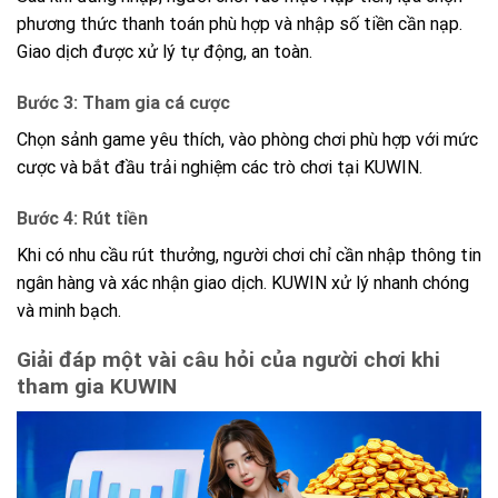
phương thức thanh toán phù hợp và nhập số tiền cần nạp.
Giao dịch được xử lý tự động, an toàn.
Bước 3: Tham gia cá cược
Chọn sảnh game yêu thích, vào phòng chơi phù hợp với mức
cược và bắt đầu trải nghiệm các trò chơi tại KUWIN.
Bước 4: Rút tiền
Khi có nhu cầu rút thưởng, người chơi chỉ cần nhập thông tin
ngân hàng và xác nhận giao dịch. KUWIN xử lý nhanh chóng
và minh bạch.
Giải đáp một vài câu hỏi của người chơi khi
tham gia KUWIN