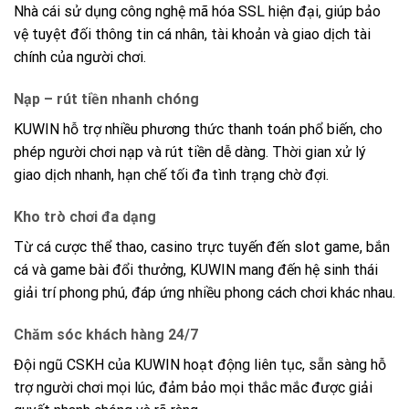
Nhà cái sử dụng công nghệ mã hóa SSL hiện đại, giúp bảo
vệ tuyệt đối thông tin cá nhân, tài khoản và giao dịch tài
chính của người chơi.
Nạp – rút tiền nhanh chóng
KUWIN hỗ trợ nhiều phương thức thanh toán phổ biến, cho
phép người chơi nạp và rút tiền dễ dàng. Thời gian xử lý
giao dịch nhanh, hạn chế tối đa tình trạng chờ đợi.
Kho trò chơi đa dạng
Từ cá cược thể thao, casino trực tuyến đến slot game, bắn
cá và game bài đổi thưởng, KUWIN mang đến hệ sinh thái
giải trí phong phú, đáp ứng nhiều phong cách chơi khác nhau.
Chăm sóc khách hàng 24/7
Đội ngũ CSKH của KUWIN hoạt động liên tục, sẵn sàng hỗ
trợ người chơi mọi lúc, đảm bảo mọi thắc mắc được giải