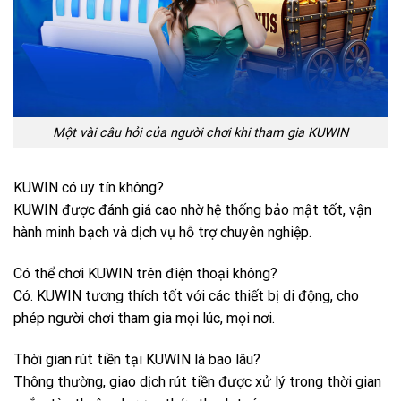
Một vài câu hỏi của người chơi khi tham gia KUWIN
KUWIN có uy tín không?
KUWIN được đánh giá cao nhờ hệ thống bảo mật tốt, vận
hành minh bạch và dịch vụ hỗ trợ chuyên nghiệp.
Có thể chơi KUWIN trên điện thoại không?
Có. KUWIN tương thích tốt với các thiết bị di động, cho
phép người chơi tham gia mọi lúc, mọi nơi.
Thời gian rút tiền tại KUWIN là bao lâu?
Thông thường, giao dịch rút tiền được xử lý trong thời gian