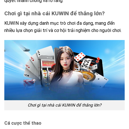
quyết nhanh chóng và rõ ràng.
Chơi gì tại nhà cái KUWIN để thắng lớn?
KUWIN xây dựng danh mục trò chơi đa dạng, mang đến
nhiều lựa chọn giải trí và cơ hội trải nghiệm cho người chơi.
Chơi gì tại nhà cái KUWIN để thắng lớn?
Cá cược thể thao