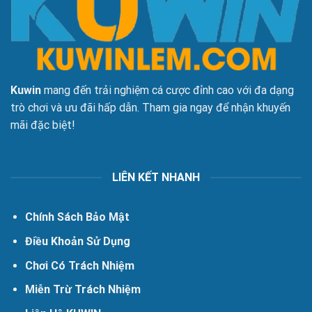
Kuwin
mang đến trải nghiệm cá cược đỉnh cao với đa dạng
trò chơi và ưu đãi hấp dẫn. Tham gia ngay để nhận khuyến
mãi đặc biệt!
LIÊN KẾT NHANH
Chính Sách Bảo Mật
Điều Khoản Sử Dụng
Chơi Có Trách Nhiệm
Miễn Trừ Trách Nhiệm