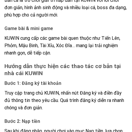
Bắn cá là trò chơi giải trí hấp dẫn tại KUWIN với lối chơi
đơn giản, hình ảnh sinh động và nhiều loại cá, boss đa dạng,
phù hợp cho cả người mới.
Game bài & mini game
KUWIN cung cấp các game bài quen thuộc như Tiến Lên,
Phỏm, Mậu Binh, Tài Xỉu, Xóc Đĩa… mang lại trải nghiệm
nhanh gọn, dễ tiếp cận.
Hướng dẫn thực hiện các thao tác cơ bản tại
nhà cái KUWIN
Bước 1: Đăng ký tài khoản
Truy cập trang chủ KUWIN, nhấn nút Đăng ký và điền đầy
đủ thông tin theo yêu cầu. Quá trình đăng ký diễn ra nhanh
chóng và đơn giản.
Bước 2: Nạp tiền
Sau khi đăng nhập, người chơi vào mục Nạp tiền, lựa chọn