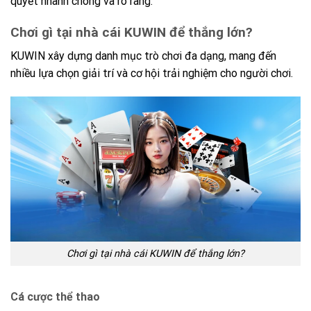
quyết nhanh chóng và rõ ràng.
Chơi gì tại nhà cái KUWIN để thắng lớn?
KUWIN xây dựng danh mục trò chơi đa dạng, mang đến
nhiều lựa chọn giải trí và cơ hội trải nghiệm cho người chơi.
Chơi gì tại nhà cái KUWIN để thắng lớn?
Cá cược thể thao