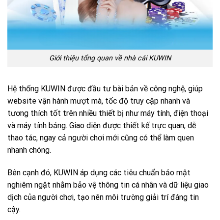
Giới thiệu tổng quan về nhà cái KUWIN
Hệ thống KUWIN được đầu tư bài bản về công nghệ, giúp
website vận hành mượt mà, tốc độ truy cập nhanh và
tương thích tốt trên nhiều thiết bị như máy tính, điện thoại
và máy tính bảng. Giao diện được thiết kế trực quan, dễ
thao tác, ngay cả người chơi mới cũng có thể làm quen
nhanh chóng.
Bên cạnh đó, KUWIN áp dụng các tiêu chuẩn bảo mật
nghiêm ngặt nhằm bảo vệ thông tin cá nhân và dữ liệu giao
dịch của người chơi, tạo nên môi trường giải trí đáng tin
cậy.