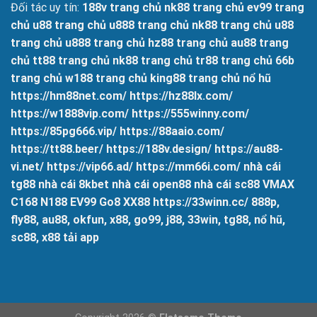
Đối tác uy tín:
188v trang chủ
nk88 trang chủ
ev99 trang
chủ
u88 trang chủ
u888 trang chủ
nk88 trang chủ
u88
trang chủ
u888 trang chủ
hz88 trang chủ
au88 trang
chủ
tt88 trang chủ
nk88 trang chủ
tr88 trang chủ
66b
trang chủ
w188 trang chủ
king88 trang chủ
nổ hũ
https://hm88net.com/
https://hz88lx.com/
https://w1888vip.com/
https://555winny.com/
https://85pg666.vip/
https://88aaio.com/
https://tt88.beer/
https://188v.design/
https://au88-
vi.net/
https://vip66.ad/
https://mm66i.com/
nhà cái
tg88
nhà cái 8kbet
nhà cái open88
nhà cái sc88
VMAX
C168
N188
EV99
Go8
XX88
https://33winn.cc/
888p
,
fly88
,
au88
,
okfun
,
x88
,
go99
,
j88
,
33win
,
tg88
,
nổ hũ
,
sc88
,
x88 tải app