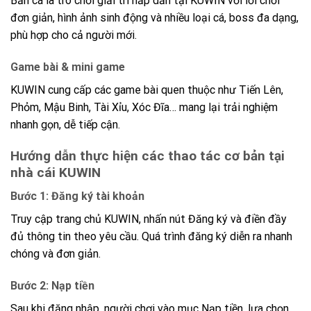
Bắn cá là trò chơi giải trí hấp dẫn tại KUWIN với lối chơi
đơn giản, hình ảnh sinh động và nhiều loại cá, boss đa dạng,
phù hợp cho cả người mới.
Game bài & mini game
KUWIN cung cấp các game bài quen thuộc như Tiến Lên,
Phỏm, Mậu Binh, Tài Xỉu, Xóc Đĩa… mang lại trải nghiệm
nhanh gọn, dễ tiếp cận.
Hướng dẫn thực hiện các thao tác cơ bản tại
nhà cái KUWIN
Bước 1: Đăng ký tài khoản
Truy cập trang chủ KUWIN, nhấn nút Đăng ký và điền đầy
đủ thông tin theo yêu cầu. Quá trình đăng ký diễn ra nhanh
chóng và đơn giản.
Bước 2: Nạp tiền
Sau khi đăng nhập, người chơi vào mục Nạp tiền, lựa chọn