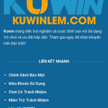
Kuwin
mang đến trải nghiệm cá cược đỉnh cao với đa dạng
trò chơi và ưu đãi hấp dẫn. Tham gia ngay để nhận khuyến
mãi đặc biệt!
LIÊN KẾT NHANH
Chính Sách Bảo Mật
Điều Khoản Sử Dụng
Chơi Có Trách Nhiệm
Miễn Trừ Trách Nhiệm