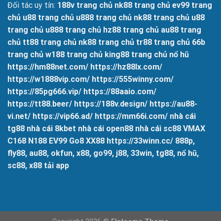
Đối tác uy tín:
188v trang chủ
nk88 trang chủ
ev99 trang
chủ
u88 trang chủ
u888 trang chủ
nk88 trang chủ
u88
trang chủ
u888 trang chủ
hz88 trang chủ
au88 trang
chủ
tt88 trang chủ
nk88 trang chủ
tr88 trang chủ
66b
trang chủ
w188 trang chủ
king88 trang chủ
nổ hũ
https://hm88net.com/
https://hz88lx.com/
https://w1888vip.com/
https://555winny.com/
https://85pg666.vip/
https://88aaio.com/
https://tt88.beer/
https://188v.design/
https://au88-
vi.net/
https://vip66.ad/
https://mm66i.com/
nhà cái
tg88
nhà cái 8kbet
nhà cái open88
nhà cái sc88
VMAX
C168
N188
EV99
Go8
XX88
https://33winn.cc/
888p
,
fly88
,
au88
,
okfun
,
x88
,
go99
,
j88
,
33win
,
tg88
,
nổ hũ
,
sc88
,
x88 tải app