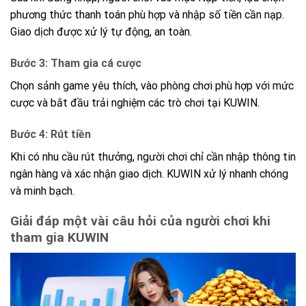
phương thức thanh toán phù hợp và nhập số tiền cần nạp.
Giao dịch được xử lý tự động, an toàn.
Bước 3: Tham gia cá cược
Chọn sảnh game yêu thích, vào phòng chơi phù hợp với mức
cược và bắt đầu trải nghiệm các trò chơi tại KUWIN.
Bước 4: Rút tiền
Khi có nhu cầu rút thưởng, người chơi chỉ cần nhập thông tin
ngân hàng và xác nhận giao dịch. KUWIN xử lý nhanh chóng
và minh bạch.
Giải đáp một vài câu hỏi của người chơi khi
tham gia KUWIN