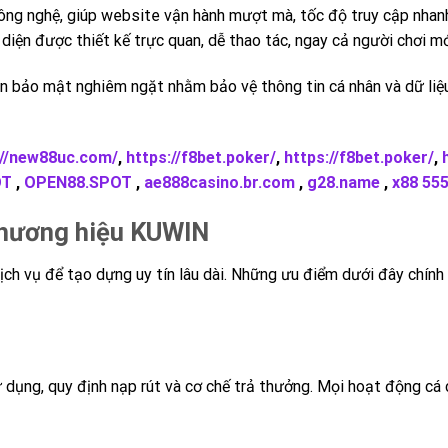
g nghệ, giúp website vận hành mượt mà, tốc độ truy cập nhanh v
o diện được thiết kế trực quan, dễ thao tác, ngay cả người chơi 
 bảo mật nghiêm ngặt nhằm bảo vệ thông tin cá nhân và dữ liệu 
://new88uc.com/
,
https://f8bet.poker/
,
https://f8bet.poker/
,
OT
,
OPEN88.SPOT
,
ae888casino.br.com
,
g28.name
,
x88
555
 thương hiệu KUWIN
h vụ để tạo dựng uy tín lâu dài. Những ưu điểm dưới đây chính l
 dụng, quy định nạp rút và cơ chế trả thưởng. Mọi hoạt động c