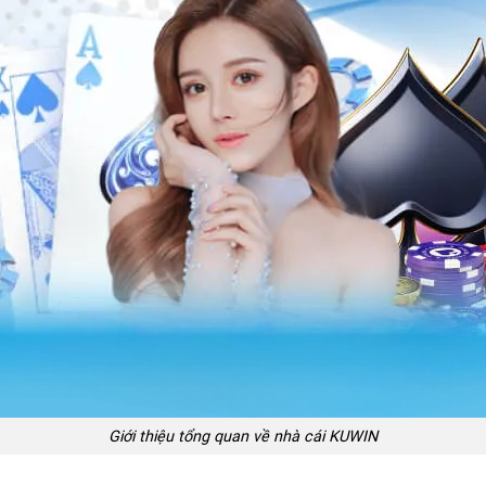
Giới thiệu tổng quan về nhà cái KUWIN