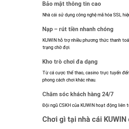
Bảo mật thông tin cao
Nhà cái sử dụng công nghệ mã hóa SSL hiện đ
Nạp – rút tiền nhanh chóng
KUWIN hỗ trợ nhiều phương thức thanh toán p
trạng chờ đợi.
Kho trò chơi đa dạng
Từ cá cược thể thao, casino trực tuyến đến
phong cách chơi khác nhau.
Chăm sóc khách hàng 24/7
Đội ngũ CSKH của KUWIN hoạt động liên tục
Chơi gì tại nhà cái KUWIN