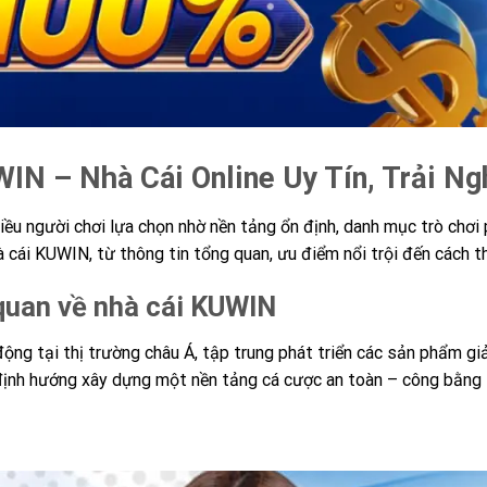
IN – Nhà Cái Online Uy Tín, Trải N
ều người chơi lựa chọn nhờ nền tảng ổn định, danh mục trò chơi 
hà cái KUWIN, từ thông tin tổng quan, ưu điểm nổi trội đến cách 
 quan về nhà cái KUWIN
ộng tại thị trường châu Á, tập trung phát triển các sản phẩm giả
định hướng xây dựng một nền tảng cá cược an toàn – công bằng 