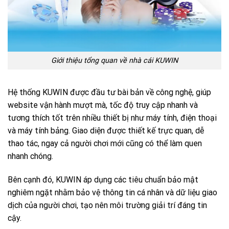
Giới thiệu tổng quan về nhà cái KUWIN
Hệ thống KUWIN được đầu tư bài bản về công nghệ, giúp
website vận hành mượt mà, tốc độ truy cập nhanh và
tương thích tốt trên nhiều thiết bị như máy tính, điện thoại
và máy tính bảng. Giao diện được thiết kế trực quan, dễ
thao tác, ngay cả người chơi mới cũng có thể làm quen
nhanh chóng.
Bên cạnh đó, KUWIN áp dụng các tiêu chuẩn bảo mật
nghiêm ngặt nhằm bảo vệ thông tin cá nhân và dữ liệu giao
dịch của người chơi, tạo nên môi trường giải trí đáng tin
cậy.