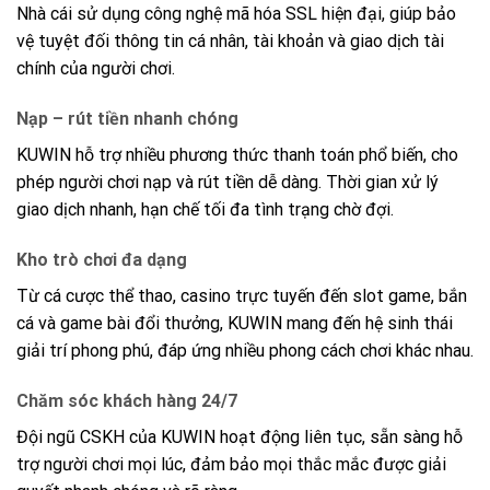
Nhà cái sử dụng công nghệ mã hóa SSL hiện đại, giúp bảo
vệ tuyệt đối thông tin cá nhân, tài khoản và giao dịch tài
chính của người chơi.
Nạp – rút tiền nhanh chóng
KUWIN hỗ trợ nhiều phương thức thanh toán phổ biến, cho
phép người chơi nạp và rút tiền dễ dàng. Thời gian xử lý
giao dịch nhanh, hạn chế tối đa tình trạng chờ đợi.
Kho trò chơi đa dạng
Từ cá cược thể thao, casino trực tuyến đến slot game, bắn
cá và game bài đổi thưởng, KUWIN mang đến hệ sinh thái
giải trí phong phú, đáp ứng nhiều phong cách chơi khác nhau.
Chăm sóc khách hàng 24/7
Đội ngũ CSKH của KUWIN hoạt động liên tục, sẵn sàng hỗ
trợ người chơi mọi lúc, đảm bảo mọi thắc mắc được giải