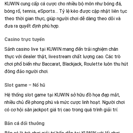
KUWIN cung cấp cá cược cho nhiều bộ môn như bóng đá,
bóng rổ, tennis, eSports… Tỷ lệ kèo được cập nhật liên tục
theo thời gian thực, giúp người chơi dễ dàng theo dõi và
đưa ra quyết định phù hợp.
Casino trực tuyến
Sảnh casino live tại KUWIN mang đến trải nghiệm chân
thực với dealer thật, livestream chất lượng cao. Các trò
chơi phổ biến như Baccarat, Blackjack, Roulette luôn thu hút
đông đảo người chơi.
Slot game – Nổ hũ
Hệ thống slot game tại KUWIN sở hữu đồ họa đẹp mắt,
nhiều chủ đề phong phú và mức cược linh hoạt. Người chơi
có cơ hội săn jackpot giá trị cao trong quá trình giải trí.
Bắn cá đổi thưởng