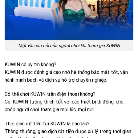
Một vài câu hỏi của người chơi khi tham gia KUWIN
KUWIN có uy tín không?
KUWIN được đánh giá cao nhờ hệ thống bảo mật tốt, vận
hành minh bạch và dịch vụ hỗ trợ chuyên nghiệp.
Có thể chơi KUWIN trên điện thoại không?
Có. KUWIN tương thích tốt với các thiết bị di động, cho
phép người chơi tham gia mọi lúc, mọi nơi.
Thời gian rút tiền tại KUWIN là bao lâu?
Thông thường, giao dịch rút tiền được xử lý trong thời gian