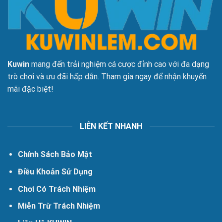
Kuwin
mang đến trải nghiệm cá cược đỉnh cao với đa dạng
trò chơi và ưu đãi hấp dẫn. Tham gia ngay để nhận khuyến
mãi đặc biệt!
LIÊN KẾT NHANH
Chính Sách Bảo Mật
Điều Khoản Sử Dụng
Chơi Có Trách Nhiệm
Miễn Trừ Trách Nhiệm