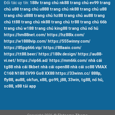
Đối tác uy tín:
188v trang chủ
nk88 trang chủ
ev99 trang
chủ
u88 trang chủ
u888 trang chủ
nk88 trang chủ
u88
trang chủ
u888 trang chủ
hz88 trang chủ
au88 trang
chủ
tt88 trang chủ
nk88 trang chủ
tr88 trang chủ
66b
trang chủ
w188 trang chủ
king88 trang chủ
nổ hũ
https://hm88net.com/
https://hz88lx.com/
https://w1888vip.com/
https://555winny.com/
https://85pg666.vip/
https://88aaio.com/
https://tt88.beer/
https://188v.design/
https://au88-
vi.net/
https://vip66.ad/
https://mm66i.com/
nhà cái
tg88
nhà cái 8kbet
nhà cái open88
nhà cái sc88
VMAX
C168
N188
EV99
Go8
XX88
https://33winn.cc/
888p
,
fly88
,
au88
,
okfun
,
x88
,
go99
,
j88
,
33win
,
tg88
,
nổ hũ
,
sc88
,
x88 tải app