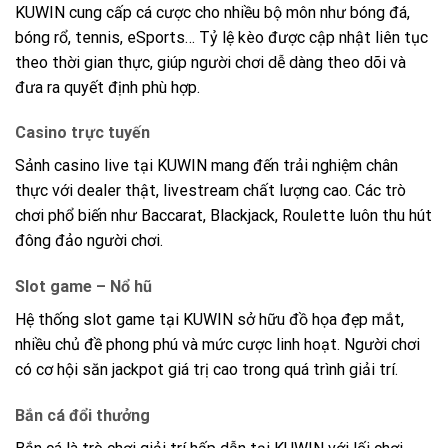
KUWIN cung cấp cá cược cho nhiều bộ môn như bóng đá,
bóng rổ, tennis, eSports… Tỷ lệ kèo được cập nhật liên tục
theo thời gian thực, giúp người chơi dễ dàng theo dõi và
đưa ra quyết định phù hợp.
Casino trực tuyến
Sảnh casino live tại KUWIN mang đến trải nghiệm chân
thực với dealer thật, livestream chất lượng cao. Các trò
chơi phổ biến như Baccarat, Blackjack, Roulette luôn thu hút
đông đảo người chơi.
Slot game – Nổ hũ
Hệ thống slot game tại KUWIN sở hữu đồ họa đẹp mắt,
nhiều chủ đề phong phú và mức cược linh hoạt. Người chơi
có cơ hội săn jackpot giá trị cao trong quá trình giải trí.
Bắn cá đổi thưởng