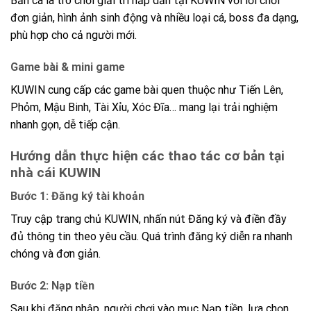
Bắn cá là trò chơi giải trí hấp dẫn tại KUWIN với lối chơi
đơn giản, hình ảnh sinh động và nhiều loại cá, boss đa dạng,
phù hợp cho cả người mới.
Game bài & mini game
KUWIN cung cấp các game bài quen thuộc như Tiến Lên,
Phỏm, Mậu Binh, Tài Xỉu, Xóc Đĩa… mang lại trải nghiệm
nhanh gọn, dễ tiếp cận.
Hướng dẫn thực hiện các thao tác cơ bản tại
nhà cái KUWIN
Bước 1: Đăng ký tài khoản
Truy cập trang chủ KUWIN, nhấn nút Đăng ký và điền đầy
đủ thông tin theo yêu cầu. Quá trình đăng ký diễn ra nhanh
chóng và đơn giản.
Bước 2: Nạp tiền
Sau khi đăng nhập, người chơi vào mục Nạp tiền, lựa chọn