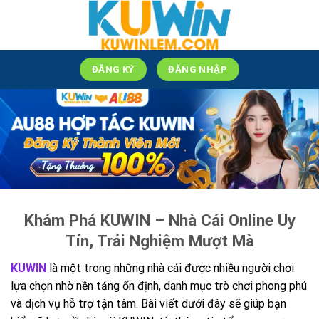
Bỏ
qua
nội
dung
ĐĂNG KÝ
ĐĂNG NHẬP
Khám Phá KUWIN – Nhà Cái Online Uy
Tín, Trải Nghiệm Mượt Mà
KUWIN
là một trong những nhà cái được nhiều người chơi
lựa chọn nhờ nền tảng ổn định, danh mục trò chơi phong phú
và dịch vụ hỗ trợ tận tâm. Bài viết dưới đây sẽ giúp bạn