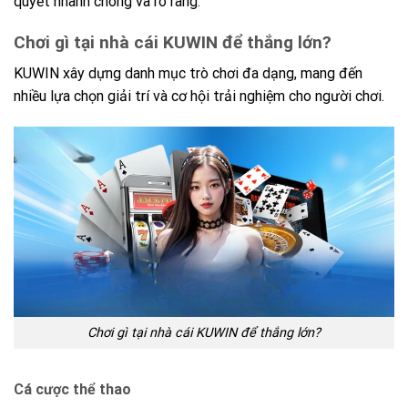
quyết nhanh chóng và rõ ràng.
Chơi gì tại nhà cái KUWIN để thắng lớn?
KUWIN xây dựng danh mục trò chơi đa dạng, mang đến
nhiều lựa chọn giải trí và cơ hội trải nghiệm cho người chơi.
Chơi gì tại nhà cái KUWIN để thắng lớn?
Cá cược thể thao