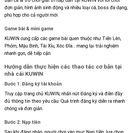
Bắn cá là trò chơi giải trí hấp dẫn tại KUWIN với lối chơi
đơn giản, hình ảnh sinh động và nhiều loại cá, boss đa dạng,
phù hợp cho cả người mới.
Game bài & mini game
KUWIN cung cấp các game bài quen thuộc như Tiến Lên,
Phỏm, Mậu Binh, Tài Xỉu, Xóc Đĩa… mang lại trải nghiệm
nhanh gọn, dễ tiếp cận.
Hướng dẫn thực hiện các thao tác cơ bản tại
nhà cái KUWIN
Bước 1: Đăng ký tài khoản
Truy cập trang chủ KUWIN, nhấn nút Đăng ký và điền đầy
đủ thông tin theo yêu cầu. Quá trình đăng ký diễn ra nhanh
chóng và đơn giản.
Bước 2: Nạp tiền
Sau khi đăng nhập, người chơi vào mục Nạp tiền, lựa chọn