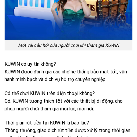
Một vài câu hỏi của người chơi khi tham gia KUWIN
KUWIN có uy tín không?
KUWIN được đánh giá cao nhờ hệ thống bảo mật tốt, vận
hành minh bạch và dịch vụ hỗ trợ chuyên nghiệp.
Có thể chơi KUWIN trên điện thoại không?
Có. KUWIN tương thích tốt với các thiết bị di động, cho
phép người chơi tham gia mọi lúc, mọi nơi.
Thời gian rút tiền tại KUWIN là bao lâu?
Thông thường, giao dịch rút tiền được xử lý trong thời gian