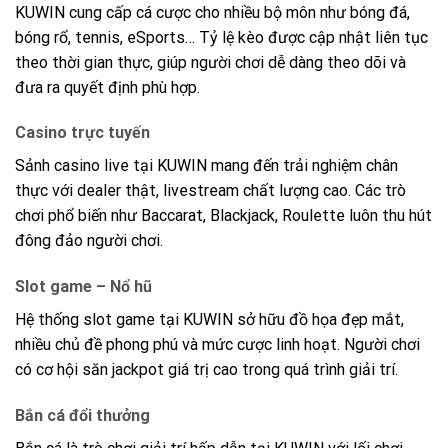
KUWIN cung cấp cá cược cho nhiều bộ môn như bóng đá,
bóng rổ, tennis, eSports… Tỷ lệ kèo được cập nhật liên tục
theo thời gian thực, giúp người chơi dễ dàng theo dõi và
đưa ra quyết định phù hợp.
Casino trực tuyến
Sảnh casino live tại KUWIN mang đến trải nghiệm chân
thực với dealer thật, livestream chất lượng cao. Các trò
chơi phổ biến như Baccarat, Blackjack, Roulette luôn thu hút
đông đảo người chơi.
Slot game – Nổ hũ
Hệ thống slot game tại KUWIN sở hữu đồ họa đẹp mắt,
nhiều chủ đề phong phú và mức cược linh hoạt. Người chơi
có cơ hội săn jackpot giá trị cao trong quá trình giải trí.
Bắn cá đổi thưởng