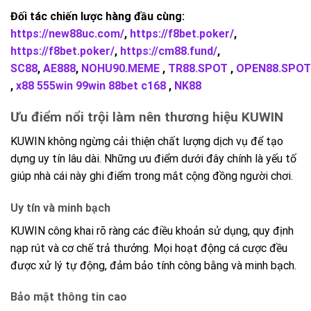
Đối tác chiến lược hàng đầu cùng:
https://new88uc.com/
,
https://f8bet.poker/
,
https://f8bet.poker/
,
https://cm88.fund/
,
SC88
,
AE888
,
NOHU90.MEME
,
TR88.SPOT
,
OPEN88.SPOT
,
x88
555win
99win
88bet
c168
,
NK88
Ưu điểm nổi trội làm nên thương hiệu KUWIN
KUWIN không ngừng cải thiện chất lượng dịch vụ để tạo
dựng uy tín lâu dài. Những ưu điểm dưới đây chính là yếu tố
giúp nhà cái này ghi điểm trong mắt cộng đồng người chơi.
Uy tín và minh bạch
KUWIN công khai rõ ràng các điều khoản sử dụng, quy định
nạp rút và cơ chế trả thưởng. Mọi hoạt động cá cược đều
được xử lý tự động, đảm bảo tính công bằng và minh bạch.
Bảo mật thông tin cao