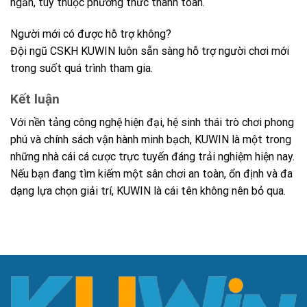
ngắn, tùy thuộc phương thức thanh toán.
Người mới có được hỗ trợ không?
Đội ngũ CSKH KUWIN luôn sẵn sàng hỗ trợ người chơi mới
trong suốt quá trình tham gia.
Kết luận
Với nền tảng công nghệ hiện đại, hệ sinh thái trò chơi phong
phú và chính sách vận hành minh bạch, KUWIN là một trong
những nhà cái cá cược trực tuyến đáng trải nghiệm hiện nay.
Nếu bạn đang tìm kiếm một sân chơi an toàn, ổn định và đa
dạng lựa chọn giải trí, KUWIN là cái tên không nên bỏ qua.