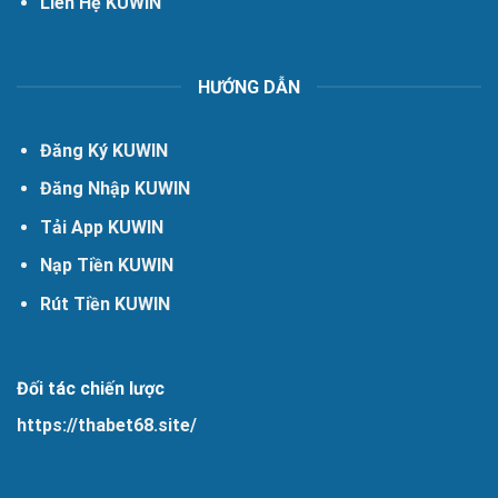
Liên Hệ KUWIN
HƯỚNG DẪN
Đăng Ký KUWIN
Đăng Nhập KUWIN
Tải App KUWIN
Nạp Tiền KUWIN
Rút Tiền KUWIN
Đối tác chiến lược
https://thabet68.site/