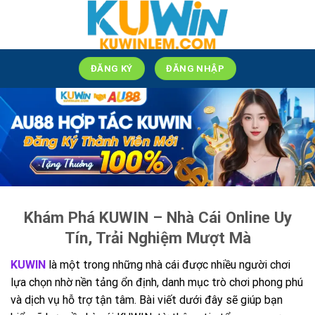
Bỏ
qua
nội
dung
ĐĂNG KÝ
ĐĂNG NHẬP
Khám Phá KUWIN – Nhà Cái Online Uy
Tín, Trải Nghiệm Mượt Mà
KUWIN
là một trong những nhà cái được nhiều người chơi
lựa chọn nhờ nền tảng ổn định, danh mục trò chơi phong phú
và dịch vụ hỗ trợ tận tâm. Bài viết dưới đây sẽ giúp bạn