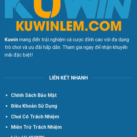
Kuwin
mang đến trải nghiệm cá cược đỉnh cao với đa dạng
trò chơi và ưu đãi hấp dẫn. Tham gia ngay để nhận khuyến
mãi đặc biệt!
LIÊN KẾT NHANH
Chính Sách Bảo Mật
Điều Khoản Sử Dụng
Chơi Có Trách Nhiệm
Miễn Trừ Trách Nhiệm