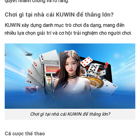
quyết nhanh chóng và rõ ràng.
Chơi gì tại nhà cái KUWIN để thắng lớn?
KUWIN xây dựng danh mục trò chơi đa dạng, mang đến
nhiều lựa chọn giải trí và cơ hội trải nghiệm cho người chơi.
Chơi gì tại nhà cái KUWIN để thắng lớn?
Cá cược thể thao