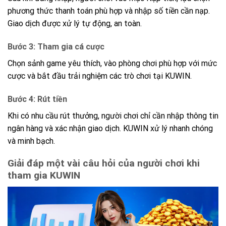
phương thức thanh toán phù hợp và nhập số tiền cần nạp.
Giao dịch được xử lý tự động, an toàn.
Bước 3: Tham gia cá cược
Chọn sảnh game yêu thích, vào phòng chơi phù hợp với mức
cược và bắt đầu trải nghiệm các trò chơi tại KUWIN.
Bước 4: Rút tiền
Khi có nhu cầu rút thưởng, người chơi chỉ cần nhập thông tin
ngân hàng và xác nhận giao dịch. KUWIN xử lý nhanh chóng
và minh bạch.
Giải đáp một vài câu hỏi của người chơi khi
tham gia KUWIN