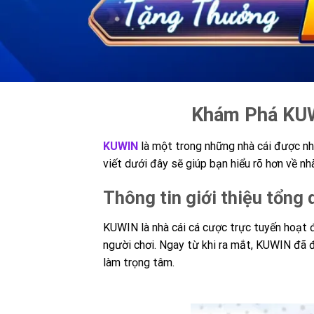
Khám Phá KUW
KUWIN
là một trong những nhà cái được nhi
viết dưới đây sẽ giúp bạn hiểu rõ hơn về n
Thông tin giới thiệu tổng
KUWIN là nhà cái cá cược trực tuyến hoạt đ
người chơi. Ngay từ khi ra mắt, KUWIN đã 
làm trọng tâm.