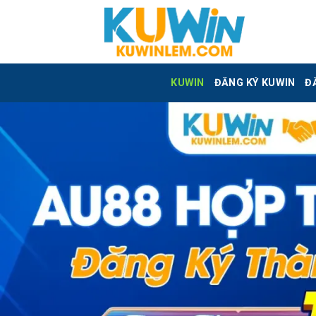
Bỏ
qua
nội
dung
KUWIN
ĐĂNG KÝ KUWIN
Đ