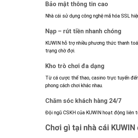
Bảo mật thông tin cao
Nhà cái sử dụng công nghệ mã hóa SSL hiện đ
Nạp – rút tiền nhanh chóng
KUWIN hỗ trợ nhiều phương thức thanh toán p
trạng chờ đợi.
Kho trò chơi đa dạng
Từ cá cược thể thao, casino trực tuyến đến
phong cách chơi khác nhau.
Chăm sóc khách hàng 24/7
Đội ngũ CSKH của KUWIN hoạt động liên tục
Chơi gì tại nhà cái KUWIN