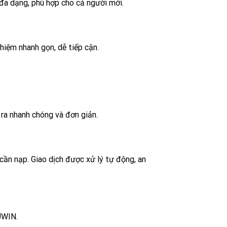
s đa dạng, phù hợp cho cả người mới.
hiệm nhanh gọn, dễ tiếp cận.
 ra nhanh chóng và đơn giản.
cần nạp. Giao dịch được xử lý tự động, an
UWIN.