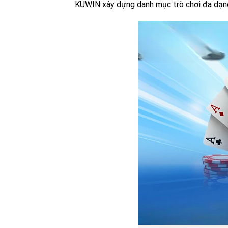
KUWIN xây dựng danh mục trò chơi đa dạng, 