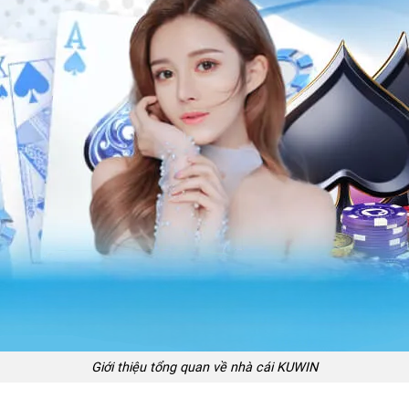
Giới thiệu tổng quan về nhà cái KUWIN