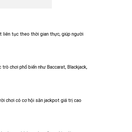
liên tục theo thời gian thực, giúp người
trò chơi phổ biến như Baccarat, Blackjack,
 chơi có cơ hội săn jackpot giá trị cao