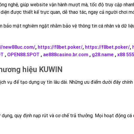
g nghệ, giúp website vận hành mượt mà, tốc độ truy cập nhanh v
o diện được thiết kế trực quan, dễ thao tác, ngay cả người chơi 
 bảo mật nghiêm ngặt nhằm bảo vệ thông tin cá nhân và dữ liệu 
://new88uc.com/
,
https://f8bet.poker/
,
https://f8bet.poker/
,
OT
,
OPEN88.SPOT
,
ae888casino.br.com
,
g28.name
,
x88
555
 thương hiệu KUWIN
h vụ để tạo dựng uy tín lâu dài. Những ưu điểm dưới đây chính l
 dụng, quy định nạp rút và cơ chế trả thưởng. Mọi hoạt động c