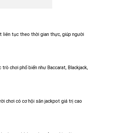
liên tục theo thời gian thực, giúp người
trò chơi phổ biến như Baccarat, Blackjack,
 chơi có cơ hội săn jackpot giá trị cao