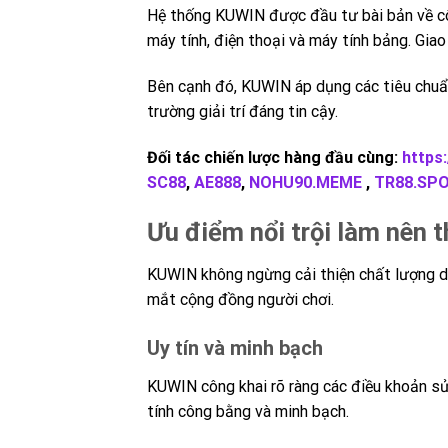
Hệ thống KUWIN được đầu tư bài bản về côn
máy tính, điện thoại và máy tính bảng. Gia
Bên cạnh đó, KUWIN áp dụng các tiêu chuẩn
trường giải trí đáng tin cậy.
Đối tác chiến lược hàng đầu cùng:
https
SC88
,
AE888
,
NOHU90.MEME
,
TR88.SP
Ưu điểm nổi trội làm nên
KUWIN không ngừng cải thiện chất lượng dịc
mắt cộng đồng người chơi.
Uy tín và minh bạch
KUWIN công khai rõ ràng các điều khoản sử
tính công bằng và minh bạch.