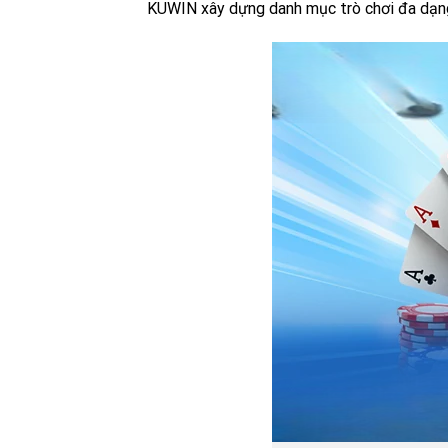
KUWIN xây dựng danh mục trò chơi đa dạng, 