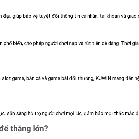
ại, giúp bảo vệ tuyệt đối thông tin cá nhân, tài khoản và giao d
hổ biến, cho phép người chơi nạp và rút tiền dễ dàng. Thời gian 
 slot game, bắn cá và game bài đổi thưởng, KUWIN mang đến hệ s
, sẵn sàng hỗ trợ người chơi mọi lúc, đảm bảo mọi thắc mắc đư
 để thắng lớn?