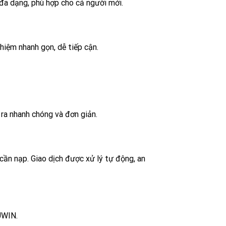
s đa dạng, phù hợp cho cả người mới.
hiệm nhanh gọn, dễ tiếp cận.
 ra nhanh chóng và đơn giản.
cần nạp. Giao dịch được xử lý tự động, an
UWIN.