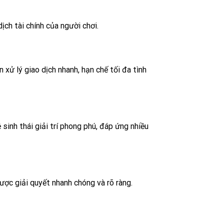
ịch tài chính của người chơi.
xử lý giao dịch nhanh, hạn chế tối đa tình
inh thái giải trí phong phú, đáp ứng nhiều
ợc giải quyết nhanh chóng và rõ ràng.