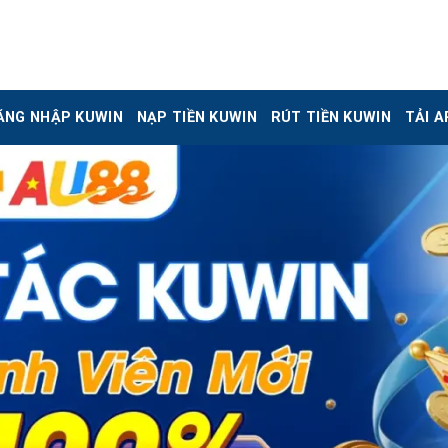
ĂNG NHẬP KUWIN
NẠP TIỀN KUWIN
RÚT TIỀN KUWIN
TẢI A