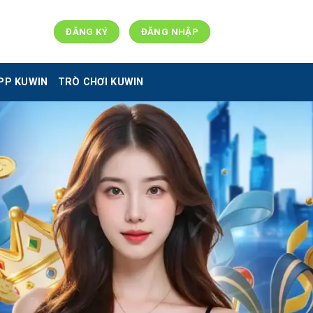
ĐĂNG KÝ
ĐĂNG NHẬP
PP KUWIN
TRÒ CHƠI KUWIN