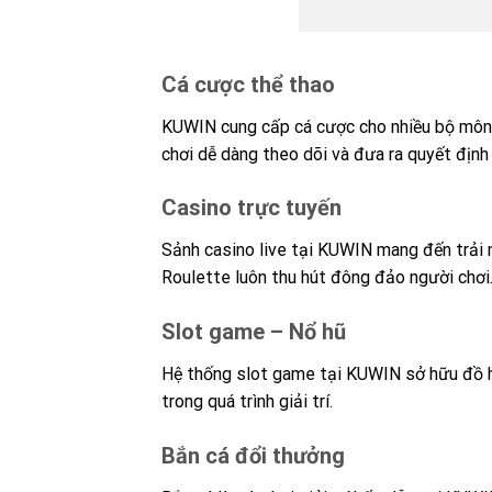
Cá cược thể thao
KUWIN cung cấp cá cược cho nhiều bộ môn n
chơi dễ dàng theo dõi và đưa ra quyết định
Casino trực tuyến
Sảnh casino live tại KUWIN mang đến trải n
Roulette luôn thu hút đông đảo người chơi
Slot game – Nổ hũ
Hệ thống slot game tại KUWIN sở hữu đồ họ
trong quá trình giải trí.
Bắn cá đổi thưởng