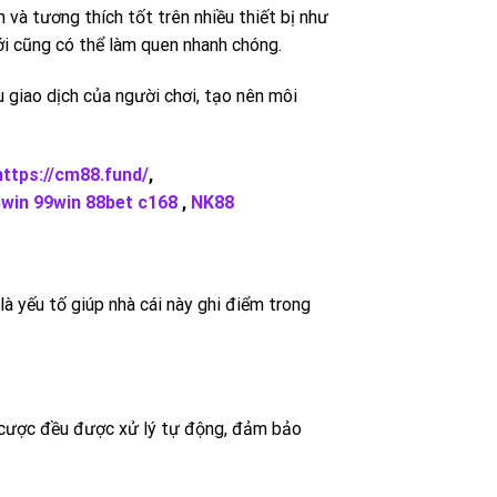
à tương thích tốt trên nhiều thiết bị như
mới cũng có thể làm quen nhanh chóng.
giao dịch của người chơi, tạo nên môi
https://cm88.fund/
,
win
99win
88bet
c168
,
NK88
à yếu tố giúp nhà cái này ghi điểm trong
á cược đều được xử lý tự động, đảm bảo