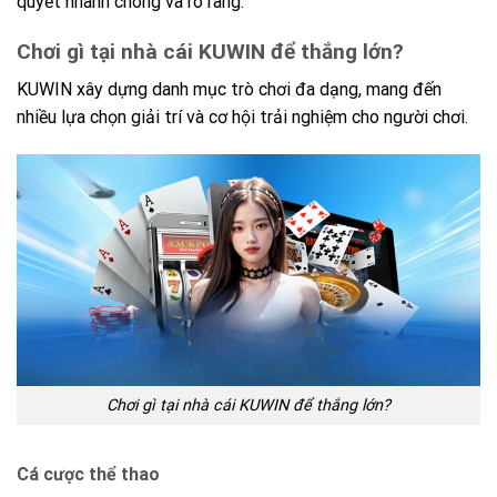
quyết nhanh chóng và rõ ràng.
Chơi gì tại nhà cái KUWIN để thắng lớn?
KUWIN xây dựng danh mục trò chơi đa dạng, mang đến
nhiều lựa chọn giải trí và cơ hội trải nghiệm cho người chơi.
Chơi gì tại nhà cái KUWIN để thắng lớn?
Cá cược thể thao