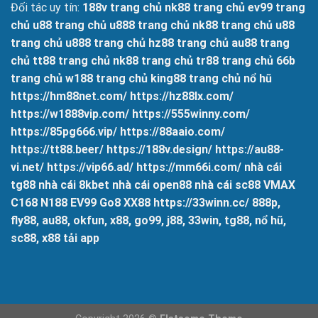
Đối tác uy tín:
188v trang chủ
nk88 trang chủ
ev99 trang
chủ
u88 trang chủ
u888 trang chủ
nk88 trang chủ
u88
trang chủ
u888 trang chủ
hz88 trang chủ
au88 trang
chủ
tt88 trang chủ
nk88 trang chủ
tr88 trang chủ
66b
trang chủ
w188 trang chủ
king88 trang chủ
nổ hũ
https://hm88net.com/
https://hz88lx.com/
https://w1888vip.com/
https://555winny.com/
https://85pg666.vip/
https://88aaio.com/
https://tt88.beer/
https://188v.design/
https://au88-
vi.net/
https://vip66.ad/
https://mm66i.com/
nhà cái
tg88
nhà cái 8kbet
nhà cái open88
nhà cái sc88
VMAX
C168
N188
EV99
Go8
XX88
https://33winn.cc/
888p
,
fly88
,
au88
,
okfun
,
x88
,
go99
,
j88
,
33win
,
tg88
,
nổ hũ
,
sc88
,
x88 tải app