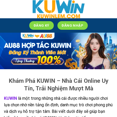
Bỏ
qua
nội
dung
ĐĂNG KÝ
ĐĂNG NHẬP
Khám Phá KUWIN – Nhà Cái Online Uy
Tín, Trải Nghiệm Mượt Mà
KUWIN
là một trong những nhà cái được nhiều người chơi
lựa chọn nhờ nền tảng ổn định, danh mục trò chơi phong phú
và dịch vụ hỗ trợ tận tâm. Bài viết dưới đây sẽ giúp bạn