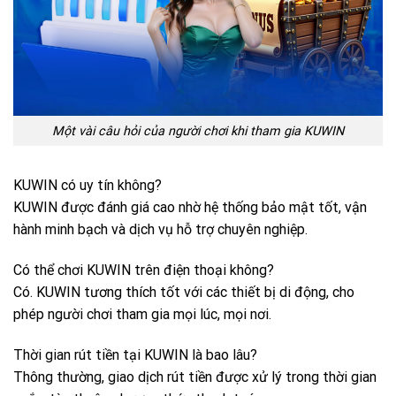
Một vài câu hỏi của người chơi khi tham gia KUWIN
KUWIN có uy tín không?
KUWIN được đánh giá cao nhờ hệ thống bảo mật tốt, vận
hành minh bạch và dịch vụ hỗ trợ chuyên nghiệp.
Có thể chơi KUWIN trên điện thoại không?
Có. KUWIN tương thích tốt với các thiết bị di động, cho
phép người chơi tham gia mọi lúc, mọi nơi.
Thời gian rút tiền tại KUWIN là bao lâu?
Thông thường, giao dịch rút tiền được xử lý trong thời gian