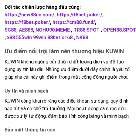
Đối tác chiến lược hàng đầu cùng:
https://new88uc.com/
,
https://f8bet.poker/
,
https://f8bet.poker/
,
https://cm88.fund/
,
SC88
,
AE888
,
NOHU90.MEME
,
TR88.SPOT
,
OPEN88.SPOT
,
x88
555win
99win
88bet
c168
,
NK88
Ưu điểm nổi trội làm nên thương hiệu KUWIN
KUWIN không ngừng cải thiện chất lượng dịch vụ để tạo
dựng uy tín lâu dài. Những ưu điểm dưới đây chính là yếu tố
giúp nhà cái này ghi điểm trong mắt cộng đồng người chơi.
Uy tín và minh bạch
KUWIN công khai rõ ràng các điều khoản sử dụng, quy định
nạp rút và cơ chế trả thưởng. Mọi hoạt động cá cược đều
được xử lý tự động, đảm bảo tính công bằng và minh bạch.
Bảo mật thông tin cao