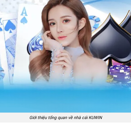
Giới thiệu tổng quan về nhà cái KUWIN