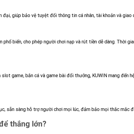
ại, giúp bảo vệ tuyệt đối thông tin cá nhân, tài khoản và giao d
hổ biến, cho phép người chơi nạp và rút tiền dễ dàng. Thời gian 
 slot game, bắn cá và game bài đổi thưởng, KUWIN mang đến hệ s
, sẵn sàng hỗ trợ người chơi mọi lúc, đảm bảo mọi thắc mắc đư
 để thắng lớn?