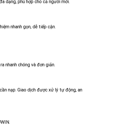
s đa dạng, phù hợp cho cả người mới.
hiệm nhanh gọn, dễ tiếp cận.
 ra nhanh chóng và đơn giản.
cần nạp. Giao dịch được xử lý tự động, an
UWIN.