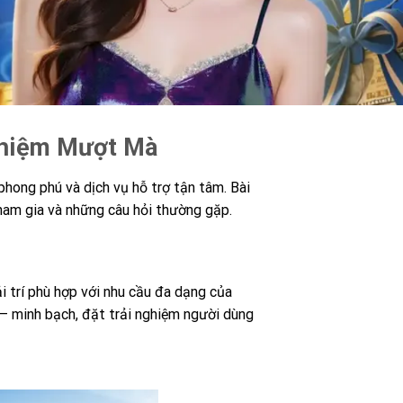
ghiệm Mượt Mà
phong phú và dịch vụ hỗ trợ tận tâm. Bài
tham gia và những câu hỏi thường gặp.
i trí phù hợp với nhu cầu đa dạng của
– minh bạch, đặt trải nghiệm người dùng