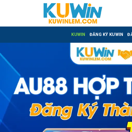
Bỏ
qua
nội
dung
KUWIN
ĐĂNG KÝ KUWIN
Đ