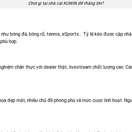
Chơi gì tại nhà cái KUWIN để thắng lớn?
hư bóng đá, bóng rổ, tennis, eSports… Tỷ lệ kèo được cập nhật 
 phù hợp.
ghiệm chân thực với dealer thật, livestream chất lượng cao. Các 
.
a đẹp mắt, nhiều chủ đề phong phú và mức cược linh hoạt. Người