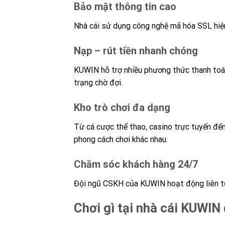
Bảo mật thông tin cao
Nhà cái sử dụng công nghệ mã hóa SSL hiện đ
Nạp – rút tiền nhanh chóng
KUWIN hỗ trợ nhiều phương thức thanh toán p
trạng chờ đợi.
Kho trò chơi đa dạng
Từ cá cược thể thao, casino trực tuyến đến
phong cách chơi khác nhau.
Chăm sóc khách hàng 24/7
Đội ngũ CSKH của KUWIN hoạt động liên tục
Chơi gì tại nhà cái KUWIN