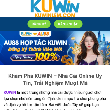
Bỏ
qua
nội
dung
ĐĂNG KÝ
ĐĂNG NHẬP
Khám Phá KUWIN – Nhà Cái Online Uy
Tín, Trải Nghiệm Mượt Mà
KUWIN
là một trong những nhà cái được nhiều người chơi
lựa chọn nhờ nền tảng ổn định, danh mục trò chơi phong phú
và dịch vụ hỗ trợ tận tâm. Bài viết dưới đây sẽ giúp bạn