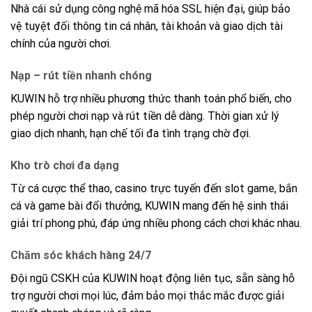
Nhà cái sử dụng công nghệ mã hóa SSL hiện đại, giúp bảo
vệ tuyệt đối thông tin cá nhân, tài khoản và giao dịch tài
chính của người chơi.
Nạp – rút tiền nhanh chóng
KUWIN hỗ trợ nhiều phương thức thanh toán phổ biến, cho
phép người chơi nạp và rút tiền dễ dàng. Thời gian xử lý
giao dịch nhanh, hạn chế tối đa tình trạng chờ đợi.
Kho trò chơi đa dạng
Từ cá cược thể thao, casino trực tuyến đến slot game, bắn
cá và game bài đổi thưởng, KUWIN mang đến hệ sinh thái
giải trí phong phú, đáp ứng nhiều phong cách chơi khác nhau.
Chăm sóc khách hàng 24/7
Đội ngũ CSKH của KUWIN hoạt động liên tục, sẵn sàng hỗ
trợ người chơi mọi lúc, đảm bảo mọi thắc mắc được giải