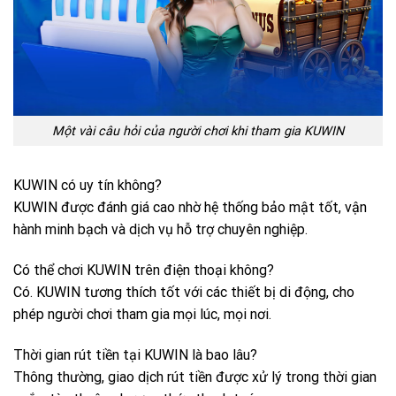
Một vài câu hỏi của người chơi khi tham gia KUWIN
KUWIN có uy tín không?
KUWIN được đánh giá cao nhờ hệ thống bảo mật tốt, vận
hành minh bạch và dịch vụ hỗ trợ chuyên nghiệp.
Có thể chơi KUWIN trên điện thoại không?
Có. KUWIN tương thích tốt với các thiết bị di động, cho
phép người chơi tham gia mọi lúc, mọi nơi.
Thời gian rút tiền tại KUWIN là bao lâu?
Thông thường, giao dịch rút tiền được xử lý trong thời gian