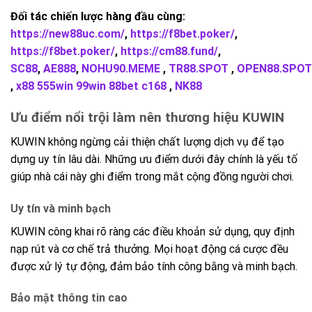
Đối tác chiến lược hàng đầu cùng:
https://new88uc.com/
,
https://f8bet.poker/
,
https://f8bet.poker/
,
https://cm88.fund/
,
SC88
,
AE888
,
NOHU90.MEME
,
TR88.SPOT
,
OPEN88.SPOT
,
x88
555win
99win
88bet
c168
,
NK88
Ưu điểm nổi trội làm nên thương hiệu KUWIN
KUWIN không ngừng cải thiện chất lượng dịch vụ để tạo
dựng uy tín lâu dài. Những ưu điểm dưới đây chính là yếu tố
giúp nhà cái này ghi điểm trong mắt cộng đồng người chơi.
Uy tín và minh bạch
KUWIN công khai rõ ràng các điều khoản sử dụng, quy định
nạp rút và cơ chế trả thưởng. Mọi hoạt động cá cược đều
được xử lý tự động, đảm bảo tính công bằng và minh bạch.
Bảo mật thông tin cao