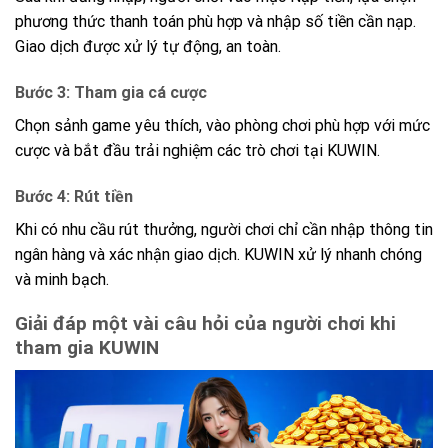
phương thức thanh toán phù hợp và nhập số tiền cần nạp.
Giao dịch được xử lý tự động, an toàn.
Bước 3: Tham gia cá cược
Chọn sảnh game yêu thích, vào phòng chơi phù hợp với mức
cược và bắt đầu trải nghiệm các trò chơi tại KUWIN.
Bước 4: Rút tiền
Khi có nhu cầu rút thưởng, người chơi chỉ cần nhập thông tin
ngân hàng và xác nhận giao dịch. KUWIN xử lý nhanh chóng
và minh bạch.
Giải đáp một vài câu hỏi của người chơi khi
tham gia KUWIN