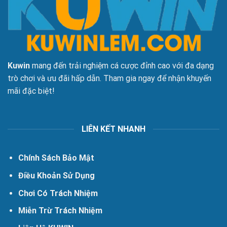
Kuwin
mang đến trải nghiệm cá cược đỉnh cao với đa dạng
trò chơi và ưu đãi hấp dẫn. Tham gia ngay để nhận khuyến
mãi đặc biệt!
LIÊN KẾT NHANH
Chính Sách Bảo Mật
Điều Khoản Sử Dụng
Chơi Có Trách Nhiệm
Miễn Trừ Trách Nhiệm