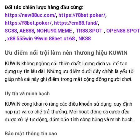
Đối tác chiến lược hàng đầu cùng:
https://new88uc.com/
,
https://f8bet.poker/
,
https://f8bet.poker/
,
https://cm88.fund/
,
SC88
,
AE888
,
NOHU90.MEME
,
TR88.SPOT
,
OPEN88.SPOT
,
x88
555win
99win
88bet
c168
,
NK88
Ưu điểm nổi trội làm nên thương hiệu KUWIN
KUWIN không ngừng cải thiện chất lượng dịch vụ để tạo
dựng uy tín lâu dài. Những ưu điểm dưới đây chính là yếu tố
giúp nhà cái này ghi điểm trong mắt cộng đồng người chơi.
Uy tín và minh bạch
KUWIN công khai rõ ràng các điều khoản sử dụng, quy định
nạp rút và cơ chế trả thưởng. Mọi hoạt động cá cược đều
được xử lý tự động, đảm bảo tính công bằng và minh bạch.
Bảo mật thông tin cao