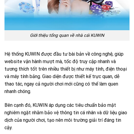
Giới thiệu tổng quan về nhà cái KUWIN
Hệ thống KUWIN được đầu tư bài bản về công nghệ, giúp
website vận hành mượt mà, tốc độ truy cập nhanh và
tương thích tốt trên nhiều thiết bị như máy tính, điện thoại
và máy tính bảng. Giao diện được thiết kế trực quan, dễ
thao tác, ngay cả người chơi mới cũng có thể làm quen
nhanh chóng.
Bên cạnh đó, KUWIN áp dụng các tiêu chuẩn bảo mật
nghiêm ngặt nhằm bảo vệ thông tin cá nhân và dữ liệu giao
dịch của người chơi, tạo nên môi trường giải trí đáng tin
cậy.