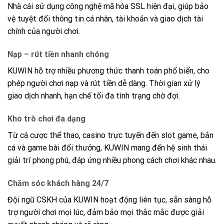
Nhà cái sử dụng công nghệ mã hóa SSL hiện đại, giúp bảo
vệ tuyệt đối thông tin cá nhân, tài khoản và giao dịch tài
chính của người chơi.
Nạp – rút tiền nhanh chóng
KUWIN hỗ trợ nhiều phương thức thanh toán phổ biến, cho
phép người chơi nạp và rút tiền dễ dàng. Thời gian xử lý
giao dịch nhanh, hạn chế tối đa tình trạng chờ đợi.
Kho trò chơi đa dạng
Từ cá cược thể thao, casino trực tuyến đến slot game, bắn
cá và game bài đổi thưởng, KUWIN mang đến hệ sinh thái
giải trí phong phú, đáp ứng nhiều phong cách chơi khác nhau.
Chăm sóc khách hàng 24/7
Đội ngũ CSKH của KUWIN hoạt động liên tục, sẵn sàng hỗ
trợ người chơi mọi lúc, đảm bảo mọi thắc mắc được giải