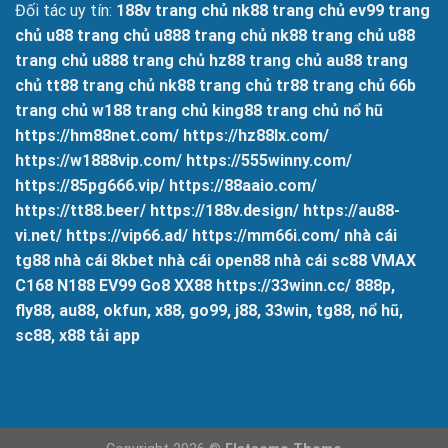
Đối tác uy tín:
188v trang chủ
nk88 trang chủ
ev99 trang
chủ
u88 trang chủ
u888 trang chủ
nk88 trang chủ
u88
trang chủ
u888 trang chủ
hz88 trang chủ
au88 trang
chủ
tt88 trang chủ
nk88 trang chủ
tr88 trang chủ
66b
trang chủ
w188 trang chủ
king88 trang chủ
nổ hũ
https://hm88net.com/
https://hz88lx.com/
https://w1888vip.com/
https://555winny.com/
https://85pg666.vip/
https://88aaio.com/
https://tt88.beer/
https://188v.design/
https://au88-
vi.net/
https://vip66.ad/
https://mm66i.com/
nhà cái
tg88
nhà cái 8kbet
nhà cái open88
nhà cái sc88
VMAX
C168
N188
EV99
Go8
XX88
https://33winn.cc/
888p
,
fly88
,
au88
,
okfun
,
x88
,
go99
,
j88
,
33win
,
tg88
,
nổ hũ
,
sc88
,
x88 tải app