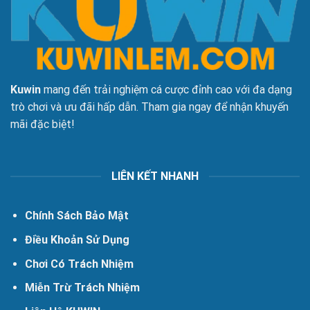
Kuwin
mang đến trải nghiệm cá cược đỉnh cao với đa dạng
trò chơi và ưu đãi hấp dẫn. Tham gia ngay để nhận khuyến
mãi đặc biệt!
LIÊN KẾT NHANH
Chính Sách Bảo Mật
Điều Khoản Sử Dụng
Chơi Có Trách Nhiệm
Miễn Trừ Trách Nhiệm