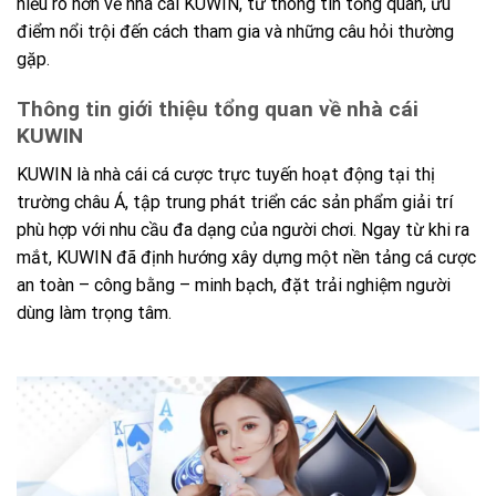
hiểu rõ hơn về nhà cái KUWIN, từ thông tin tổng quan, ưu
điểm nổi trội đến cách tham gia và những câu hỏi thường
gặp.
Thông tin giới thiệu tổng quan về nhà cái
KUWIN
KUWIN là nhà cái cá cược trực tuyến hoạt động tại thị
trường châu Á, tập trung phát triển các sản phẩm giải trí
phù hợp với nhu cầu đa dạng của người chơi. Ngay từ khi ra
mắt, KUWIN đã định hướng xây dựng một nền tảng cá cược
an toàn – công bằng – minh bạch, đặt trải nghiệm người
dùng làm trọng tâm.