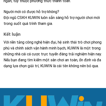
ngắn, tùy thuộc phương thức thanh toán.
Người mới có được hỗ trợ không?
Đội ngũ CSKH KUWIN luôn sẵn sàng hỗ trợ người chơi mới
trong suốt quá trình tham gia.
Kết luận
Với nền tảng công nghệ hiện đại, hệ sinh thái trò chơi phong
phú và chính sách vận hành minh bạch, KUWIN là một trong
những nhà cái cá cược trực tuyến đáng trải nghiệm hiện nay.
Nếu bạn đang tìm kiếm một sân chơi an toàn, ổn định và đa
dạng lựa chọn giải trí, KUWIN là cái tên không nên bỏ qua.