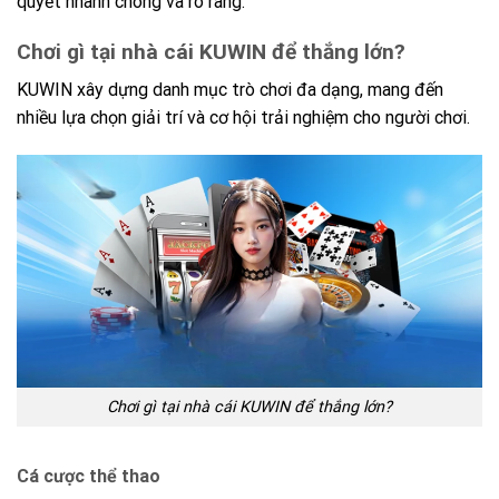
quyết nhanh chóng và rõ ràng.
Chơi gì tại nhà cái KUWIN để thắng lớn?
KUWIN xây dựng danh mục trò chơi đa dạng, mang đến
nhiều lựa chọn giải trí và cơ hội trải nghiệm cho người chơi.
Chơi gì tại nhà cái KUWIN để thắng lớn?
Cá cược thể thao