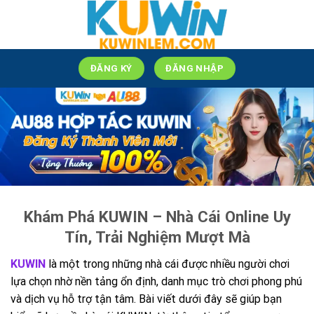
Bỏ
qua
nội
dung
ĐĂNG KÝ
ĐĂNG NHẬP
Khám Phá KUWIN – Nhà Cái Online Uy
Tín, Trải Nghiệm Mượt Mà
KUWIN
là một trong những nhà cái được nhiều người chơi
lựa chọn nhờ nền tảng ổn định, danh mục trò chơi phong phú
và dịch vụ hỗ trợ tận tâm. Bài viết dưới đây sẽ giúp bạn