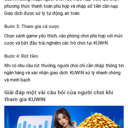
phương thức thanh toán phù hợp và nhập số tiền cần nạp.
Giao dịch được xử lý tự động, an toàn.
Bước 3: Tham gia cá cược
Chọn sảnh game yêu thích, vào phòng chơi phù hợp với mức
cược và bắt đầu trải nghiệm các trò chơi tại KUWIN.
Bước 4: Rút tiền
Khi có nhu cầu rút thưởng, người chơi chỉ cần nhập thông tin
ngân hàng và xác nhận giao dịch. KUWIN xử lý nhanh chóng
và minh bạch.
Giải đáp một vài câu hỏi của người chơi khi
tham gia KUWIN