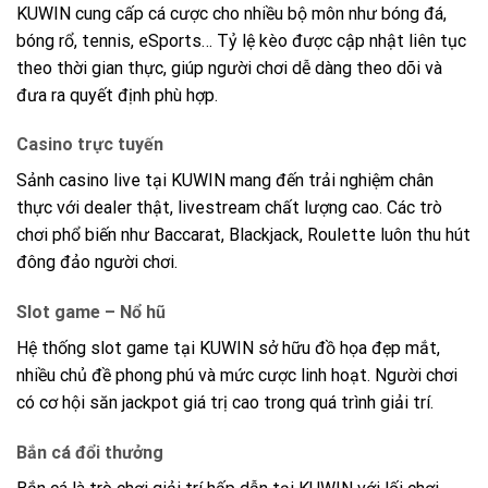
KUWIN cung cấp cá cược cho nhiều bộ môn như bóng đá,
bóng rổ, tennis, eSports… Tỷ lệ kèo được cập nhật liên tục
theo thời gian thực, giúp người chơi dễ dàng theo dõi và
đưa ra quyết định phù hợp.
Casino trực tuyến
Sảnh casino live tại KUWIN mang đến trải nghiệm chân
thực với dealer thật, livestream chất lượng cao. Các trò
chơi phổ biến như Baccarat, Blackjack, Roulette luôn thu hút
đông đảo người chơi.
Slot game – Nổ hũ
Hệ thống slot game tại KUWIN sở hữu đồ họa đẹp mắt,
nhiều chủ đề phong phú và mức cược linh hoạt. Người chơi
có cơ hội săn jackpot giá trị cao trong quá trình giải trí.
Bắn cá đổi thưởng