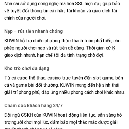
Nhà cái sử dụng công nghệ mã hóa SSL hiện đại, giúp bảo
vệ tuyệt đối thông tin cá nhân, tài khoản và giao dịch tài
chính của người chơi.
Nạp – rút tiền nhanh chóng
KUWIN hỗ trợ nhiều phương thức thanh toán phổ biến, cho
phép người chơi nạp và rút tiền dễ dàng. Thời gian xử lý
giao dịch nhanh, hạn chế tối đa tình trạng chờ đợi.
Kho trò chơi đa dạng
Từ cá cược thể thao, casino trực tuyến đến slot game, bắn
cá và game bài đổi thưởng, KUWIN mang đến hệ sinh thái
giải trí phong phú, đáp ứng nhiều phong cách chơi khác nhau.
Chăm sóc khách hàng 24/7
Đội ngũ CSKH của KUWIN hoạt động liên tục, sẵn sàng hỗ
trợ người chơi mọi lúc, đảm bảo mọi thắc mắc được giải