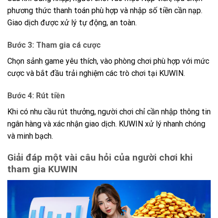
phương thức thanh toán phù hợp và nhập số tiền cần nạp.
Giao dịch được xử lý tự động, an toàn.
Bước 3: Tham gia cá cược
Chọn sảnh game yêu thích, vào phòng chơi phù hợp với mức
cược và bắt đầu trải nghiệm các trò chơi tại KUWIN.
Bước 4: Rút tiền
Khi có nhu cầu rút thưởng, người chơi chỉ cần nhập thông tin
ngân hàng và xác nhận giao dịch. KUWIN xử lý nhanh chóng
và minh bạch.
Giải đáp một vài câu hỏi của người chơi khi
tham gia KUWIN