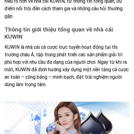
hiểu rõ hơn về nhà cái KUWIN, từ thông tin tổng quan, ưu
điểm nổi trội đến cách tham gia và những câu hỏi thường
gặp.
Thông tin giới thiệu tổng quan về nhà cái
KUWIN
KUWIN là nhà cái cá cược trực tuyến hoạt động tại thị
trường châu Á, tập trung phát triển các sản phẩm giải trí
phù hợp với nhu cầu đa dạng của người chơi. Ngay từ khi ra
mắt, KUWIN đã định hướng xây dựng một nền tảng cá cược
an toàn – công bằng – minh bạch, đặt trải nghiệm người
dùng làm trọng tâm.