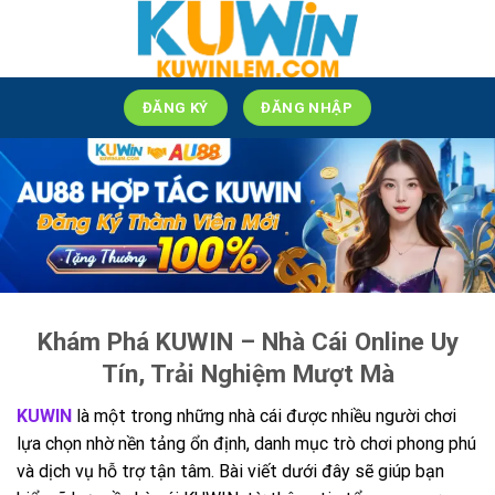
Bỏ
qua
nội
dung
ĐĂNG KÝ
ĐĂNG NHẬP
Khám Phá KUWIN – Nhà Cái Online Uy
Tín, Trải Nghiệm Mượt Mà
KUWIN
là một trong những nhà cái được nhiều người chơi
lựa chọn nhờ nền tảng ổn định, danh mục trò chơi phong phú
và dịch vụ hỗ trợ tận tâm. Bài viết dưới đây sẽ giúp bạn