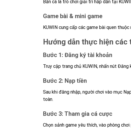
Bắn cá là trò chơi giải trí hấp dẫn tại KUW
Game bài & mini game
KUWIN cung cấp các game bài quen thuộc nh
Hướng dẫn thực hiện các t
Bước 1: Đăng ký tài khoản
Truy cập trang chủ KUWIN, nhấn nút Đăng ký
Bước 2: Nạp tiền
Sau khi đăng nhập, người chơi vào mục Nạp 
toàn.
Bước 3: Tham gia cá cược
Chọn sảnh game yêu thích, vào phòng chơi 