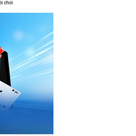
i chơi.