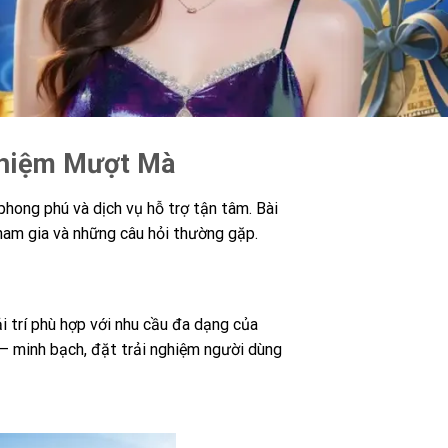
ghiệm Mượt Mà
phong phú và dịch vụ hỗ trợ tận tâm. Bài
tham gia và những câu hỏi thường gặp.
i trí phù hợp với nhu cầu đa dạng của
– minh bạch, đặt trải nghiệm người dùng