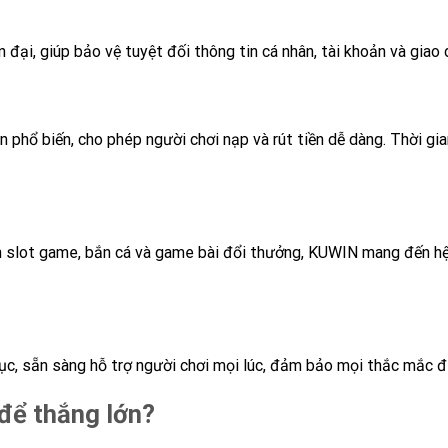
ại, giúp bảo vệ tuyệt đối thông tin cá nhân, tài khoản và giao d
hổ biến, cho phép người chơi nạp và rút tiền dễ dàng. Thời gian 
 slot game, bắn cá và game bài đổi thưởng, KUWIN mang đến hệ s
, sẵn sàng hỗ trợ người chơi mọi lúc, đảm bảo mọi thắc mắc đư
 để thắng lớn?