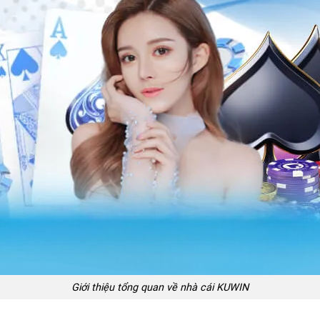
Giới thiệu tổng quan về nhà cái KUWIN