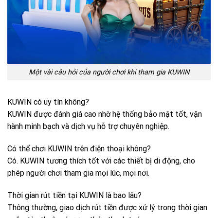
Một vài câu hỏi của người chơi khi tham gia KUWIN
KUWIN có uy tín không?
KUWIN được đánh giá cao nhờ hệ thống bảo mật tốt, vận
hành minh bạch và dịch vụ hỗ trợ chuyên nghiệp.
Có thể chơi KUWIN trên điện thoại không?
Có. KUWIN tương thích tốt với các thiết bị di động, cho
phép người chơi tham gia mọi lúc, mọi nơi.
Thời gian rút tiền tại KUWIN là bao lâu?
Thông thường, giao dịch rút tiền được xử lý trong thời gian