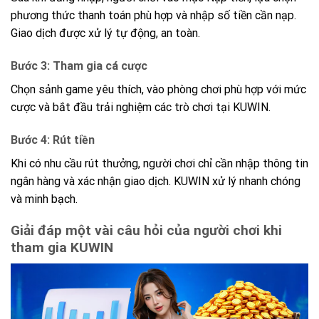
phương thức thanh toán phù hợp và nhập số tiền cần nạp.
Giao dịch được xử lý tự động, an toàn.
Bước 3: Tham gia cá cược
Chọn sảnh game yêu thích, vào phòng chơi phù hợp với mức
cược và bắt đầu trải nghiệm các trò chơi tại KUWIN.
Bước 4: Rút tiền
Khi có nhu cầu rút thưởng, người chơi chỉ cần nhập thông tin
ngân hàng và xác nhận giao dịch. KUWIN xử lý nhanh chóng
và minh bạch.
Giải đáp một vài câu hỏi của người chơi khi
tham gia KUWIN