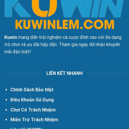
Kuwin
mang đến trải nghiệm cá cược đỉnh cao với đa dạng
trò chơi và ưu đãi hấp dẫn. Tham gia ngay để nhận khuyến
mãi đặc biệt!
LIÊN KẾT NHANH
Chính Sách Bảo Mật
Điều Khoản Sử Dụng
Chơi Có Trách Nhiệm
Miễn Trừ Trách Nhiệm