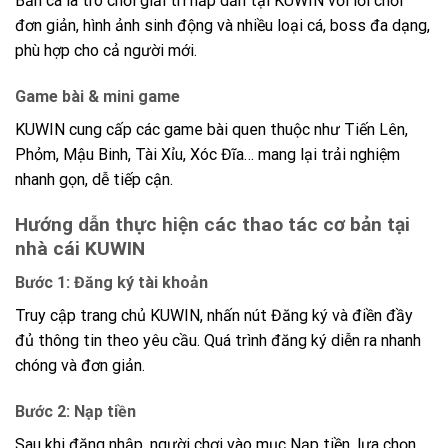
Bắn cá là trò chơi giải trí hấp dẫn tại KUWIN với lối chơi
đơn giản, hình ảnh sinh động và nhiều loại cá, boss đa dạng,
phù hợp cho cả người mới.
Game bài & mini game
KUWIN cung cấp các game bài quen thuộc như Tiến Lên,
Phỏm, Mậu Binh, Tài Xỉu, Xóc Đĩa… mang lại trải nghiệm
nhanh gọn, dễ tiếp cận.
Hướng dẫn thực hiện các thao tác cơ bản tại
nhà cái KUWIN
Bước 1: Đăng ký tài khoản
Truy cập trang chủ KUWIN, nhấn nút Đăng ký và điền đầy
đủ thông tin theo yêu cầu. Quá trình đăng ký diễn ra nhanh
chóng và đơn giản.
Bước 2: Nạp tiền
Sau khi đăng nhập, người chơi vào mục Nạp tiền, lựa chọn