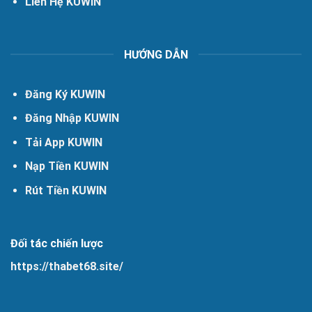
Liên Hệ KUWIN
HƯỚNG DẪN
Đăng Ký KUWIN
Đăng Nhập KUWIN
Tải App KUWIN
Nạp Tiền KUWIN
Rút Tiền KUWIN
Đối tác chiến lược
https://thabet68.site/