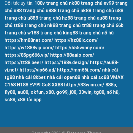
Đối tác uy tín:
188v trang chủ
nk88 trang chủ
ev99 trang
chủ
u88 trang chủ
u888 trang chủ
nk88 trang chủ
u88
trang chủ
u888 trang chủ
hz88 trang chủ
au88 trang
chủ
tt88 trang chủ
nk88 trang chủ
tr88 trang chủ
66b
trang chủ
w188 trang chủ
king88 trang chủ
nổ hũ
https://hm88net.com/
https://hz88lx.com/
https://w1888vip.com/
https://555winny.com/
https://85pg666.vip/
https://88aaio.com/
https://tt88.beer/
https://188v.design/
https://au88-
vi.net/
https://vip66.ad/
https://mm66i.com/
nhà cái
tg88
nhà cái 8kbet
nhà cái open88
nhà cái sc88
VMAX
C168
N188
EV99
Go8
XX88
https://33winn.cc/
888p
,
fly88
,
au88
,
okfun
,
x88
,
go99
,
j88
,
33win
,
tg88
,
nổ hũ
,
sc88
,
x88 tải app