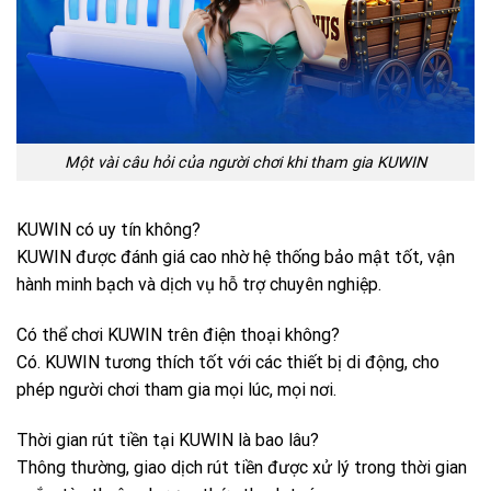
Một vài câu hỏi của người chơi khi tham gia KUWIN
KUWIN có uy tín không?
KUWIN được đánh giá cao nhờ hệ thống bảo mật tốt, vận
hành minh bạch và dịch vụ hỗ trợ chuyên nghiệp.
Có thể chơi KUWIN trên điện thoại không?
Có. KUWIN tương thích tốt với các thiết bị di động, cho
phép người chơi tham gia mọi lúc, mọi nơi.
Thời gian rút tiền tại KUWIN là bao lâu?
Thông thường, giao dịch rút tiền được xử lý trong thời gian