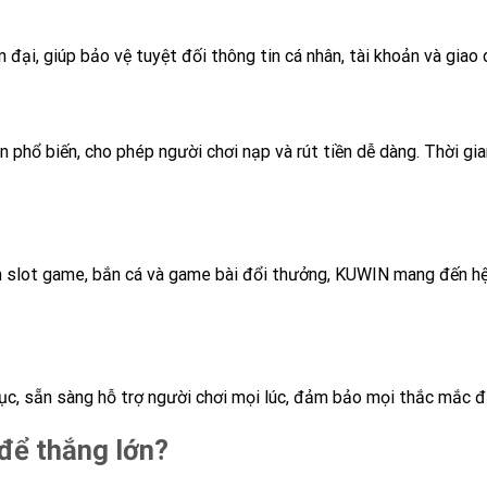
ại, giúp bảo vệ tuyệt đối thông tin cá nhân, tài khoản và giao d
hổ biến, cho phép người chơi nạp và rút tiền dễ dàng. Thời gian 
 slot game, bắn cá và game bài đổi thưởng, KUWIN mang đến hệ s
, sẵn sàng hỗ trợ người chơi mọi lúc, đảm bảo mọi thắc mắc đư
 để thắng lớn?