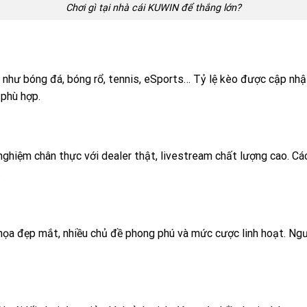
Chơi gì tại nhà cái KUWIN để thắng lớn?
hư bóng đá, bóng rổ, tennis, eSports… Tỷ lệ kèo được cập nhật 
 phù hợp.
ghiệm chân thực với dealer thật, livestream chất lượng cao. Các 
.
a đẹp mắt, nhiều chủ đề phong phú và mức cược linh hoạt. Người