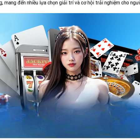
mang đến nhiều lựa chọn giải trí và cơ hội trải nghiệm cho ngườ