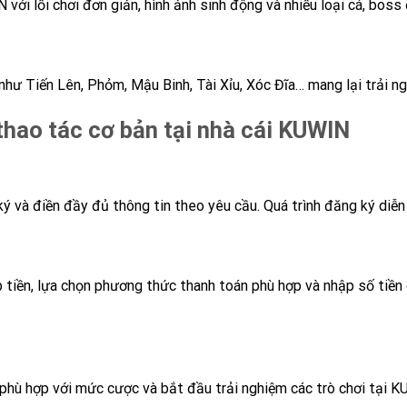
IN với lối chơi đơn giản, hình ảnh sinh động và nhiều loại cá, bos
ư Tiến Lên, Phỏm, Mậu Binh, Tài Xỉu, Xóc Đĩa… mang lại trải ng
hao tác cơ bản tại nhà cái KUWIN
 và điền đầy đủ thông tin theo yêu cầu. Quá trình đăng ký diễn
tiền, lựa chọn phương thức thanh toán phù hợp và nhập số tiền 
phù hợp với mức cược và bắt đầu trải nghiệm các trò chơi tại K