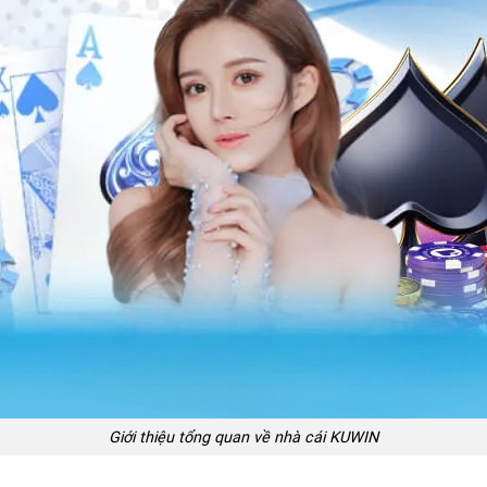
Giới thiệu tổng quan về nhà cái KUWIN