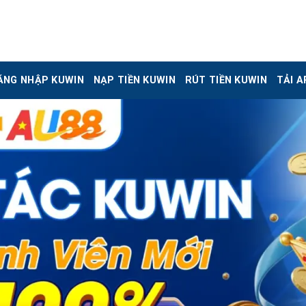
ĂNG NHẬP KUWIN
NẠP TIỀN KUWIN
RÚT TIỀN KUWIN
TẢI A