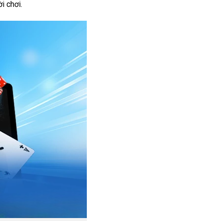
i chơi.