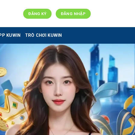
ĐĂNG KÝ
ĐĂNG NHẬP
PP KUWIN
TRÒ CHƠI KUWIN