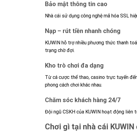
Bảo mật thông tin cao
Nhà cái sử dụng công nghệ mã hóa SSL hiện đ
Nạp – rút tiền nhanh chóng
KUWIN hỗ trợ nhiều phương thức thanh toán p
trạng chờ đợi.
Kho trò chơi đa dạng
Từ cá cược thể thao, casino trực tuyến đến
phong cách chơi khác nhau.
Chăm sóc khách hàng 24/7
Đội ngũ CSKH của KUWIN hoạt động liên tục
Chơi gì tại nhà cái KUWIN