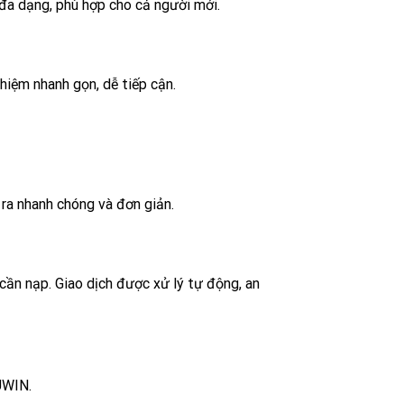
s đa dạng, phù hợp cho cả người mới.
hiệm nhanh gọn, dễ tiếp cận.
 ra nhanh chóng và đơn giản.
cần nạp. Giao dịch được xử lý tự động, an
UWIN.