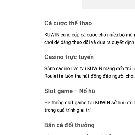
Cá cược thể thao
KUWIN cung cấp cá cược cho nhiều bộ môn n
chơi dễ dàng theo dõi và đưa ra quyết định
Casino trực tuyến
Sảnh casino live tại KUWIN mang đến trải n
Roulette luôn thu hút đông đảo người chơi
Slot game – Nổ hũ
Hệ thống slot game tại KUWIN sở hữu đồ họ
trong quá trình giải trí.
Bắn cá đổi thưởng