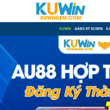
Bỏ
qua
nội
dung
KUWIN
ĐĂNG KÝ KUWIN
Đ