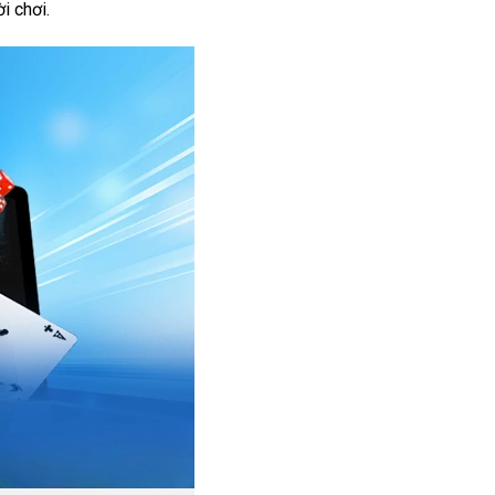
i chơi.