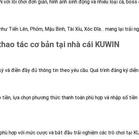
IN với lối chơi đơn giản, hình ảnh sinh động và nhiều loại cá, bos
ư Tiến Lên, Phỏm, Mậu Binh, Tài Xỉu, Xóc Đĩa… mang lại trải ng
hao tác cơ bản tại nhà cái KUWIN
 và điền đầy đủ thông tin theo yêu cầu. Quá trình đăng ký diễn
tiền, lựa chọn phương thức thanh toán phù hợp và nhập số tiền 
phù hợp với mức cược và bắt đầu trải nghiệm các trò chơi tại K