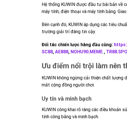
Hệ thống KUWIN được đầu tư bài bản về côn
máy tính, điện thoại và máy tính bảng. Gia
Bên cạnh đó, KUWIN áp dụng các tiêu chuẩn
trường giải trí đáng tin cậy.
Đối tác chiến lược hàng đầu cùng:
https
SC88
,
AE888
,
NOHU90.MEME
,
TR88.SP
Ưu điểm nổi trội làm nên
KUWIN không ngừng cải thiện chất lượng dịc
mắt cộng đồng người chơi.
Uy tín và minh bạch
KUWIN công khai rõ ràng các điều khoản sử
tính công bằng và minh bạch.