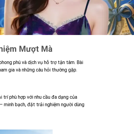
ghiệm Mượt Mà
phong phú và dịch vụ hỗ trợ tận tâm. Bài
tham gia và những câu hỏi thường gặp.
i trí phù hợp với nhu cầu đa dạng của
– minh bạch, đặt trải nghiệm người dùng