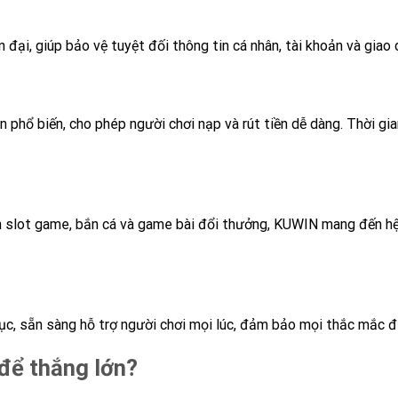
ại, giúp bảo vệ tuyệt đối thông tin cá nhân, tài khoản và giao d
hổ biến, cho phép người chơi nạp và rút tiền dễ dàng. Thời gian 
 slot game, bắn cá và game bài đổi thưởng, KUWIN mang đến hệ s
, sẵn sàng hỗ trợ người chơi mọi lúc, đảm bảo mọi thắc mắc đư
 để thắng lớn?