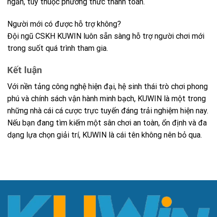
ngắn, tùy thuộc phương thức thanh toán.
Người mới có được hỗ trợ không?
Đội ngũ CSKH KUWIN luôn sẵn sàng hỗ trợ người chơi mới
trong suốt quá trình tham gia.
Kết luận
Với nền tảng công nghệ hiện đại, hệ sinh thái trò chơi phong
phú và chính sách vận hành minh bạch, KUWIN là một trong
những nhà cái cá cược trực tuyến đáng trải nghiệm hiện nay.
Nếu bạn đang tìm kiếm một sân chơi an toàn, ổn định và đa
dạng lựa chọn giải trí, KUWIN là cái tên không nên bỏ qua.