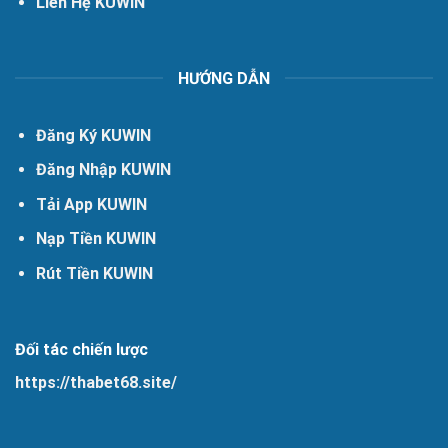
Liên Hệ KUWIN
HƯỚNG DẪN
Đăng Ký KUWIN
Đăng Nhập KUWIN
Tải App KUWIN
Nạp Tiền KUWIN
Rút Tiền KUWIN
Đối tác chiến lược
https://thabet68.site/