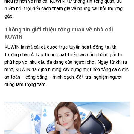
hiểu rõ hơn về nhà cái KUWIN, từ thông tin tổng quan, ưu
điểm nổi trội đến cách tham gia và những câu hỏi thường
gặp.
Thông tin giới thiệu tổng quan về nhà cái
KUWIN
KUWIN là nhà cái cá cược trực tuyến hoạt động tại thị
trường châu Á, tập trung phát triển các sản phẩm giải trí
phù hợp với nhu cầu đa dạng của người chơi. Ngay từ khi ra
mắt, KUWIN đã định hướng xây dựng một nền tảng cá cược
an toàn – công bằng – minh bạch, đặt trải nghiệm người
dùng làm trọng tâm.