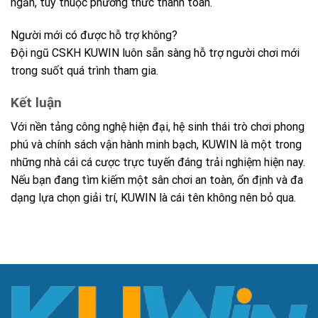
ngắn, tùy thuộc phương thức thanh toán.
Người mới có được hỗ trợ không?
Đội ngũ CSKH KUWIN luôn sẵn sàng hỗ trợ người chơi mới
trong suốt quá trình tham gia.
Kết luận
Với nền tảng công nghệ hiện đại, hệ sinh thái trò chơi phong
phú và chính sách vận hành minh bạch, KUWIN là một trong
những nhà cái cá cược trực tuyến đáng trải nghiệm hiện nay.
Nếu bạn đang tìm kiếm một sân chơi an toàn, ổn định và đa
dạng lựa chọn giải trí, KUWIN là cái tên không nên bỏ qua.