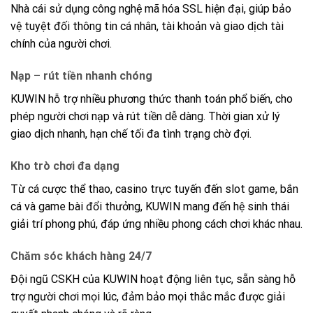
Nhà cái sử dụng công nghệ mã hóa SSL hiện đại, giúp bảo
vệ tuyệt đối thông tin cá nhân, tài khoản và giao dịch tài
chính của người chơi.
Nạp – rút tiền nhanh chóng
KUWIN hỗ trợ nhiều phương thức thanh toán phổ biến, cho
phép người chơi nạp và rút tiền dễ dàng. Thời gian xử lý
giao dịch nhanh, hạn chế tối đa tình trạng chờ đợi.
Kho trò chơi đa dạng
Từ cá cược thể thao, casino trực tuyến đến slot game, bắn
cá và game bài đổi thưởng, KUWIN mang đến hệ sinh thái
giải trí phong phú, đáp ứng nhiều phong cách chơi khác nhau.
Chăm sóc khách hàng 24/7
Đội ngũ CSKH của KUWIN hoạt động liên tục, sẵn sàng hỗ
trợ người chơi mọi lúc, đảm bảo mọi thắc mắc được giải