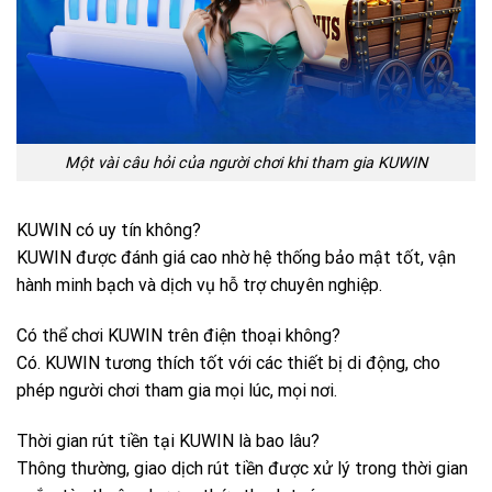
Một vài câu hỏi của người chơi khi tham gia KUWIN
KUWIN có uy tín không?
KUWIN được đánh giá cao nhờ hệ thống bảo mật tốt, vận
hành minh bạch và dịch vụ hỗ trợ chuyên nghiệp.
Có thể chơi KUWIN trên điện thoại không?
Có. KUWIN tương thích tốt với các thiết bị di động, cho
phép người chơi tham gia mọi lúc, mọi nơi.
Thời gian rút tiền tại KUWIN là bao lâu?
Thông thường, giao dịch rút tiền được xử lý trong thời gian