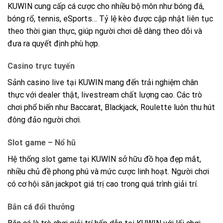
KUWIN cung cấp cá cược cho nhiều bộ môn như bóng đá,
bóng rổ, tennis, eSports… Tỷ lệ kèo được cập nhật liên tục
theo thời gian thực, giúp người chơi dễ dàng theo dõi và
đưa ra quyết định phù hợp.
Casino trực tuyến
Sảnh casino live tại KUWIN mang đến trải nghiệm chân
thực với dealer thật, livestream chất lượng cao. Các trò
chơi phổ biến như Baccarat, Blackjack, Roulette luôn thu hút
đông đảo người chơi.
Slot game – Nổ hũ
Hệ thống slot game tại KUWIN sở hữu đồ họa đẹp mắt,
nhiều chủ đề phong phú và mức cược linh hoạt. Người chơi
có cơ hội săn jackpot giá trị cao trong quá trình giải trí.
Bắn cá đổi thưởng