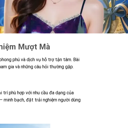
ghiệm Mượt Mà
phong phú và dịch vụ hỗ trợ tận tâm. Bài
tham gia và những câu hỏi thường gặp.
i trí phù hợp với nhu cầu đa dạng của
– minh bạch, đặt trải nghiệm người dùng