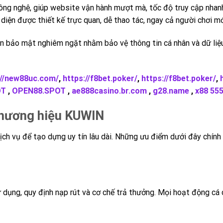
g nghệ, giúp website vận hành mượt mà, tốc độ truy cập nhanh v
o diện được thiết kế trực quan, dễ thao tác, ngay cả người chơi 
 bảo mật nghiêm ngặt nhằm bảo vệ thông tin cá nhân và dữ liệu 
://new88uc.com/
,
https://f8bet.poker/
,
https://f8bet.poker/
,
OT
,
OPEN88.SPOT
,
ae888casino.br.com
,
g28.name
,
x88
555
 thương hiệu KUWIN
h vụ để tạo dựng uy tín lâu dài. Những ưu điểm dưới đây chính l
 dụng, quy định nạp rút và cơ chế trả thưởng. Mọi hoạt động c