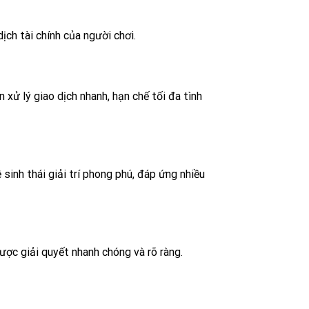
ịch tài chính của người chơi.
xử lý giao dịch nhanh, hạn chế tối đa tình
inh thái giải trí phong phú, đáp ứng nhiều
ợc giải quyết nhanh chóng và rõ ràng.