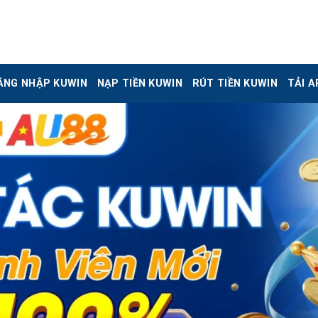
ĂNG NHẬP KUWIN
NẠP TIỀN KUWIN
RÚT TIỀN KUWIN
TẢI A