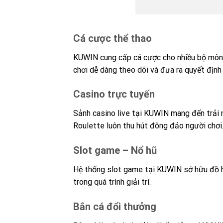
Cá cược thể thao
KUWIN cung cấp cá cược cho nhiều bộ môn n
chơi dễ dàng theo dõi và đưa ra quyết định
Casino trực tuyến
Sảnh casino live tại KUWIN mang đến trải n
Roulette luôn thu hút đông đảo người chơi
Slot game – Nổ hũ
Hệ thống slot game tại KUWIN sở hữu đồ họ
trong quá trình giải trí.
Bắn cá đổi thưởng