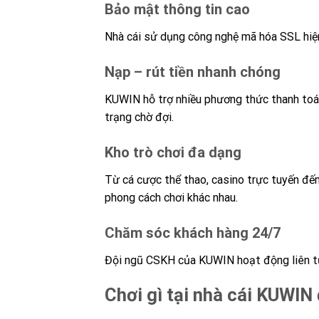
Bảo mật thông tin cao
Nhà cái sử dụng công nghệ mã hóa SSL hiện đ
Nạp – rút tiền nhanh chóng
KUWIN hỗ trợ nhiều phương thức thanh toán p
trạng chờ đợi.
Kho trò chơi đa dạng
Từ cá cược thể thao, casino trực tuyến đến
phong cách chơi khác nhau.
Chăm sóc khách hàng 24/7
Đội ngũ CSKH của KUWIN hoạt động liên tục
Chơi gì tại nhà cái KUWIN