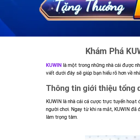
Khám Phá KUW
KUWIN
là một trong những nhà cái được nhi
viết dưới đây sẽ giúp bạn hiểu rõ hơn về n
Thông tin giới thiệu tổng
KUWIN là nhà cái cá cược trực tuyến hoạt đ
người chơi. Ngay từ khi ra mắt, KUWIN đã 
làm trọng tâm.