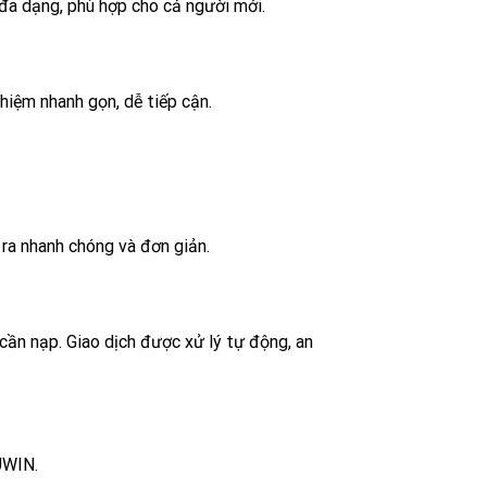
s đa dạng, phù hợp cho cả người mới.
hiệm nhanh gọn, dễ tiếp cận.
 ra nhanh chóng và đơn giản.
cần nạp. Giao dịch được xử lý tự động, an
UWIN.