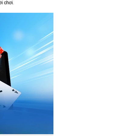
i chơi.