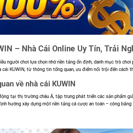
IN – Nhà Cái Online Uy Tín, Trải N
ều người chơi lựa chọn nhờ nền tảng ổn định, danh mục trò chơi 
hà cái KUWIN, từ thông tin tổng quan, ưu điểm nổi trội đến cách 
 quan về nhà cái KUWIN
ộng tại thị trường châu Á, tập trung phát triển các sản phẩm giả
định hướng xây dựng một nền tảng cá cược an toàn – công bằng 