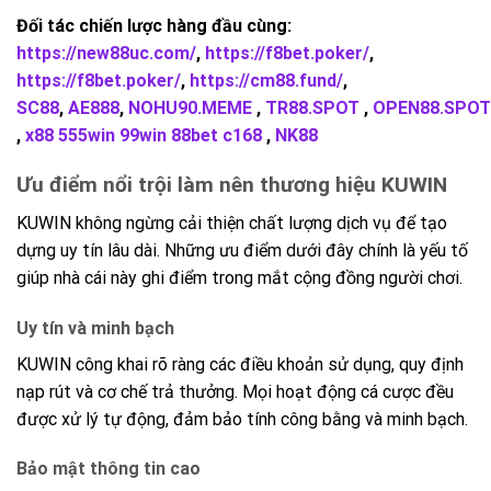
Đối tác chiến lược hàng đầu cùng:
https://new88uc.com/
,
https://f8bet.poker/
,
https://f8bet.poker/
,
https://cm88.fund/
,
SC88
,
AE888
,
NOHU90.MEME
,
TR88.SPOT
,
OPEN88.SPOT
,
x88
555win
99win
88bet
c168
,
NK88
Ưu điểm nổi trội làm nên thương hiệu KUWIN
KUWIN không ngừng cải thiện chất lượng dịch vụ để tạo
dựng uy tín lâu dài. Những ưu điểm dưới đây chính là yếu tố
giúp nhà cái này ghi điểm trong mắt cộng đồng người chơi.
Uy tín và minh bạch
KUWIN công khai rõ ràng các điều khoản sử dụng, quy định
nạp rút và cơ chế trả thưởng. Mọi hoạt động cá cược đều
được xử lý tự động, đảm bảo tính công bằng và minh bạch.
Bảo mật thông tin cao