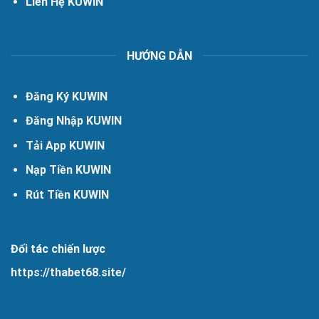
Liên Hệ KUWIN
HƯỚNG DẪN
Đăng Ký KUWIN
Đăng Nhập KUWIN
Tải App KUWIN
Nạp Tiền KUWIN
Rút Tiền KUWIN
Đối tác chiến lược
https://thabet68.site/