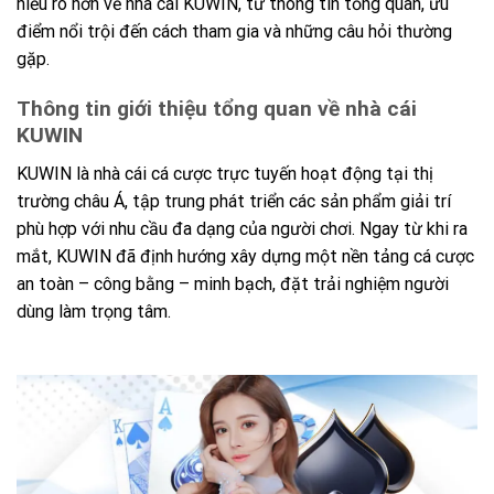
hiểu rõ hơn về nhà cái KUWIN, từ thông tin tổng quan, ưu
điểm nổi trội đến cách tham gia và những câu hỏi thường
gặp.
Thông tin giới thiệu tổng quan về nhà cái
KUWIN
KUWIN là nhà cái cá cược trực tuyến hoạt động tại thị
trường châu Á, tập trung phát triển các sản phẩm giải trí
phù hợp với nhu cầu đa dạng của người chơi. Ngay từ khi ra
mắt, KUWIN đã định hướng xây dựng một nền tảng cá cược
an toàn – công bằng – minh bạch, đặt trải nghiệm người
dùng làm trọng tâm.