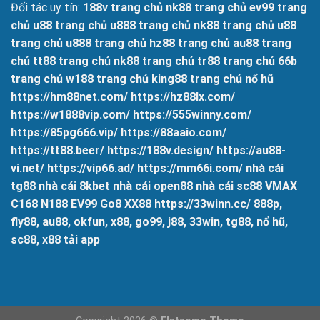
Đối tác uy tín:
188v trang chủ
nk88 trang chủ
ev99 trang
chủ
u88 trang chủ
u888 trang chủ
nk88 trang chủ
u88
trang chủ
u888 trang chủ
hz88 trang chủ
au88 trang
chủ
tt88 trang chủ
nk88 trang chủ
tr88 trang chủ
66b
trang chủ
w188 trang chủ
king88 trang chủ
nổ hũ
https://hm88net.com/
https://hz88lx.com/
https://w1888vip.com/
https://555winny.com/
https://85pg666.vip/
https://88aaio.com/
https://tt88.beer/
https://188v.design/
https://au88-
vi.net/
https://vip66.ad/
https://mm66i.com/
nhà cái
tg88
nhà cái 8kbet
nhà cái open88
nhà cái sc88
VMAX
C168
N188
EV99
Go8
XX88
https://33winn.cc/
888p
,
fly88
,
au88
,
okfun
,
x88
,
go99
,
j88
,
33win
,
tg88
,
nổ hũ
,
sc88
,
x88 tải app