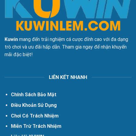
Kuwin
mang đến trải nghiệm cá cược đỉnh cao với đa dạng
trò chơi và ưu đãi hấp dẫn. Tham gia ngay để nhận khuyến
mãi đặc biệt!
LIÊN KẾT NHANH
Chính Sách Bảo Mật
Điều Khoản Sử Dụng
Chơi Có Trách Nhiệm
Miễn Trừ Trách Nhiệm