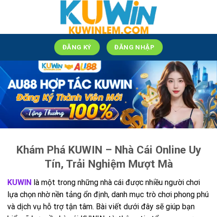
Bỏ
qua
nội
dung
ĐĂNG KÝ
ĐĂNG NHẬP
Khám Phá KUWIN – Nhà Cái Online Uy
Tín, Trải Nghiệm Mượt Mà
KUWIN
là một trong những nhà cái được nhiều người chơi
lựa chọn nhờ nền tảng ổn định, danh mục trò chơi phong phú
và dịch vụ hỗ trợ tận tâm. Bài viết dưới đây sẽ giúp bạn