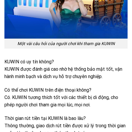
Một vài câu hỏi của người chơi khi tham gia KUWIN
KUWIN có uy tín không?
KUWIN được đánh giá cao nhờ hệ thống bảo mật tốt, vận
hành minh bạch và dịch vụ hỗ trợ chuyên nghiệp.
Có thể chơi KUWIN trên điện thoại không?
Có. KUWIN tương thích tốt với các thiết bị di động, cho
phép người chơi tham gia mọi lúc, mọi nơi.
Thời gian rút tiền tại KUWIN là bao lâu?
Thông thường, giao dịch rút tiền được xử lý trong thời gian