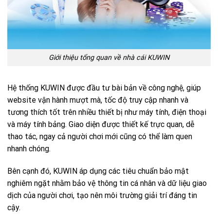
Giới thiệu tổng quan về nhà cái KUWIN
Hệ thống KUWIN được đầu tư bài bản về công nghệ, giúp
website vận hành mượt mà, tốc độ truy cập nhanh và
tương thích tốt trên nhiều thiết bị như máy tính, điện thoại
và máy tính bảng. Giao diện được thiết kế trực quan, dễ
thao tác, ngay cả người chơi mới cũng có thể làm quen
nhanh chóng.
Bên cạnh đó, KUWIN áp dụng các tiêu chuẩn bảo mật
nghiêm ngặt nhằm bảo vệ thông tin cá nhân và dữ liệu giao
dịch của người chơi, tạo nên môi trường giải trí đáng tin
cậy.