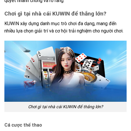
quyết nhanh chóng và rõ ràng.
Chơi gì tại nhà cái KUWIN để thắng lớn?
KUWIN xây dựng danh mục trò chơi đa dạng, mang đến
nhiều lựa chọn giải trí và cơ hội trải nghiệm cho người chơi.
Chơi gì tại nhà cái KUWIN để thắng lớn?
Cá cược thể thao