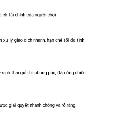
ịch tài chính của người chơi.
xử lý giao dịch nhanh, hạn chế tối đa tình
inh thái giải trí phong phú, đáp ứng nhiều
ợc giải quyết nhanh chóng và rõ ràng.