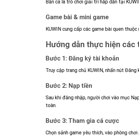
Bắn cá là trò chơi giải trí hấp dẫn tại KUW
Game bài & mini game
KUWIN cung cấp các game bài quen thuộc nh
Hướng dẫn thực hiện các t
Bước 1: Đăng ký tài khoản
Truy cập trang chủ KUWIN, nhấn nút Đăng ký
Bước 2: Nạp tiền
Sau khi đăng nhập, người chơi vào mục Nạp 
toàn.
Bước 3: Tham gia cá cược
Chọn sảnh game yêu thích, vào phòng chơi 