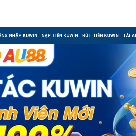
ĂNG NHẬP KUWIN
NẠP TIỀN KUWIN
RÚT TIỀN KUWIN
TẢI A