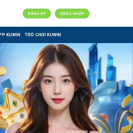
ĐĂNG KÝ
ĐĂNG NHẬP
PP KUWIN
TRÒ CHƠI KUWIN