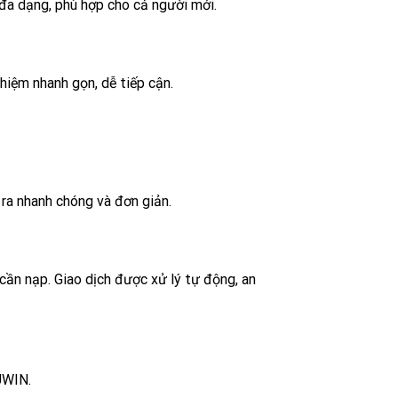
s đa dạng, phù hợp cho cả người mới.
hiệm nhanh gọn, dễ tiếp cận.
 ra nhanh chóng và đơn giản.
cần nạp. Giao dịch được xử lý tự động, an
UWIN.