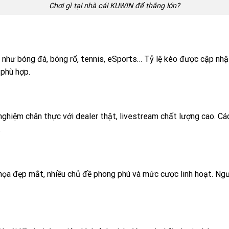
Chơi gì tại nhà cái KUWIN để thắng lớn?
hư bóng đá, bóng rổ, tennis, eSports… Tỷ lệ kèo được cập nhật 
 phù hợp.
ghiệm chân thực với dealer thật, livestream chất lượng cao. Các 
.
a đẹp mắt, nhiều chủ đề phong phú và mức cược linh hoạt. Người