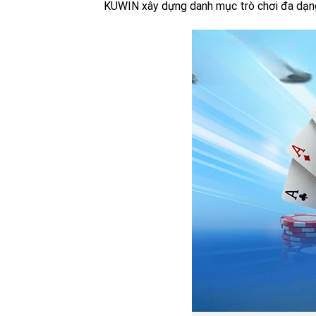
KUWIN xây dựng danh mục trò chơi đa dạng, 