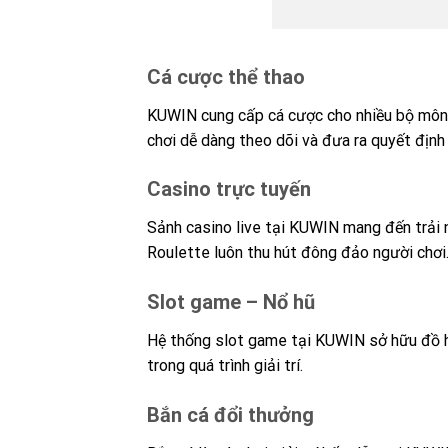
Cá cược thể thao
KUWIN cung cấp cá cược cho nhiều bộ môn n
chơi dễ dàng theo dõi và đưa ra quyết định
Casino trực tuyến
Sảnh casino live tại KUWIN mang đến trải n
Roulette luôn thu hút đông đảo người chơi
Slot game – Nổ hũ
Hệ thống slot game tại KUWIN sở hữu đồ họ
trong quá trình giải trí.
Bắn cá đổi thưởng