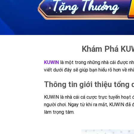
Khám Phá KUW
KUWIN
là một trong những nhà cái được nhi
viết dưới đây sẽ giúp bạn hiểu rõ hơn về n
Thông tin giới thiệu tổng
KUWIN là nhà cái cá cược trực tuyến hoạt đ
người chơi. Ngay từ khi ra mắt, KUWIN đã 
làm trọng tâm.